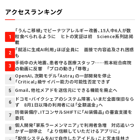
アクセスランキング
「うんこ移植」でピーナツアレルギー改善、15人中6人が数
粒食べられるように ヒトの実証は初 Science系列誌掲
1
載
「就活に生成AI利用」ほぼ全員に 面接で内容追及され困惑
2
も
手術中の大地震、患者守る医療スタッフ……熊本総合病院
3
の動画に反響 「プロの動き」「尊敬」
OpenAI、次期モデル「Astra」の一部開発を停止
4
「Critical」級サイバー能力の可能性否定できず
Gmail、他社メアドを送信元にできる機能を廃止へ
5
ドコモ・バイクシェアのシステム障害、いまだ全面復旧なら
6
ず 8月1日以降の利用者には「全額返金」へ
防衛装備庁、ITコンサルSHIFTに「AI装備品」の審査支援を
7
委託
個人開発「家系ラーメンマニア」で利用者急増 対応追いつ
8
かず一部停止 「より信頼していただけるアプリに」
「配信システムをAIで自作したアイドル」こと宮本佳林さ