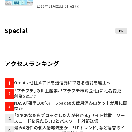
2019年11月21日 01時27分
Special
PR
アクセスランキング
Gmail、他社メアドを送信元にできる機能を廃止へ
1
「プチプチ」の川上産業、「プチプチ株式会社」に社名変更
2
創業58年で
NASA「確率100％」 SpaceXの使用済みロケットが月に衝
3
突か
「Xであなたをブロックした人が分かる」サイト拡散 ソー
4
スコードを見たら、IDとパスワード外部送信
最大6万件の個人情報流出か 「ITトレンド」など運営のイ
5