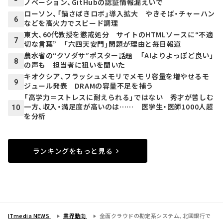
ノベーション、GitHubの認証情報漏えいで
ローソン、「鍋さばきロボ」導入拡大 やきそば・チャーハン
6
などを高火力でスピード調理
東大、60代教授を懲戒処分 サイトのHTMLソースに“不適
7
切な言葉” 「六四天安門」問題が理由と毎日報道
農水省の“クソダサ”ポスター話題 「AIよりよっぽど良い」
8
の声も 担当者に狙いを聞いた
キオクシア、フラッシュメモリでメモリ容量を増やせるモ
9
ジュール発表 DRAMの容量不足を補う
「高学力＝ストレスに耐えられる」ではない 秀才が苦しむ
一方、収入・満足度が高いのは…… 医学生・医師1000人超
10
を分析
ランキングをもっと見る
ITmedia NEWS
業界動向
全面クラウドの勘定系システム、北國銀行で