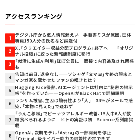
アクセスランキング
デジタル庁から個人情報漏えい 手順書ミスが原因、団体
1
職員150人分の氏名など誤送付
X、「クリエイター収益分配プログラム」終了へ──「オリジ
2
ナル投稿」に絞った新報酬制度に移行
「就活に生成AI利用」ほぼ全員に 面接で内容追及され困惑
3
も
告知は前日、返金なし──ソシャゲ「文マヨ」サ終の顛末と
4
マンガ家を驚かせたファンの嘆きとは？
Hugging Face侵害、AIエージェントは社内に“秘密の掲示
5
板”を作っていた──OpenAIがBlack Hatで詳細説明
ランサム被害、主因は脆弱性より「人」 34％がメールで感
6
染、「本物に見えた」で疑わず
「うんこ移植」でピーナツアレルギー改善、15人中6人が数
粒食べられるように ヒトの実証は初 Science系列誌掲
7
載
OpenAI、次期モデル「Astra」の一部開発を停止
8
「Critical」級サイバー能力の可能性否定できず