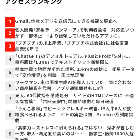
アクセスランキング
Gmail、他社メアドを送信元にできる機能を廃止へ
1
個人開発「家系ラーメンマニア」で利用者急増 対応追いつ
2
かず一部停止 「より信頼していただけるアプリに」
「プチプチ」の川上産業、「プチプチ株式会社」に社名変更
3
創業58年で
「ChatGPT」のデフォルトモデル、PlusとProは「Sol」に、
4
無料版は「Luna」でテキストチャット無制限に
熊本地震で地面がずれた場所、35kmの線状に 衛星データ
5
で「変位境界」を判読 国土地理院
ワークマン、実は画像生成AIを導入していた 間に合わな
6
い商品撮影を代替 アプリ通知開封も1.5倍
東大、60代教授を懲戒処分 サイトのHTMLソースに“不適
7
切な言葉” 「六四天安門」問題が理由と毎日報道
「うんこ移植」でピーナツアレルギー改善、15人中6人が数
粒食べられるように ヒトの実証は初 Science系列誌掲
8
載
「高学力＝ストレスに耐えられる」ではない 秀才が苦しむ
一方、収入・満足度が高いのは…… 医学生・医師1000人超
9
を分析