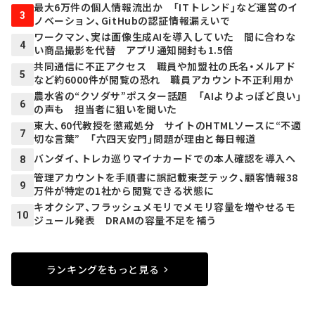
最大6万件の個人情報流出か 「ITトレンド」など運営のイ
3
ノベーション、GitHubの認証情報漏えいで
ワークマン、実は画像生成AIを導入していた 間に合わな
4
い商品撮影を代替 アプリ通知開封も1.5倍
共同通信に不正アクセス 職員や加盟社の氏名・メルアド
5
など約6000件が閲覧の恐れ 職員アカウント不正利用か
農水省の“クソダサ”ポスター話題 「AIよりよっぽど良い」
6
の声も 担当者に狙いを聞いた
東大、60代教授を懲戒処分 サイトのHTMLソースに“不適
7
切な言葉” 「六四天安門」問題が理由と毎日報道
バンダイ、トレカ巡りマイナカードでの本人確認を導入へ
8
管理アカウントを手順書に誤記載――東芝テック、顧客情報38
9
万件が特定の1社から閲覧できる状態に
キオクシア、フラッシュメモリでメモリ容量を増やせるモ
10
ジュール発表 DRAMの容量不足を補う
ランキングをもっと見る