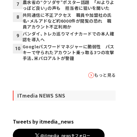
農水省の“クソダサ”ポスター話題 「AIよりよ
7
っぽど良い」の声も 担当者に狙いを聞いた
共同通信に不正アクセス 職員や加盟社の氏
8
名・メルアドなど約6000件が閲覧の恐れ 職
員アカウント不正利用か
バンダイ、トレカ巡りマイナカードでの本人確
9
認を導入へ
Googleパスワードマネジャーに脆弱性 パス
10
キーで守られたアカウント乗っ取る3つの攻撃
手法、米パロアルトが警鐘
もっと見る
ITmedia NEWS SNS
Tweets by itmedia_news
@itmedia_newsをフォロー