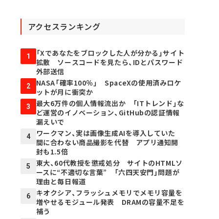
アクセスランキング
「Xであなたをブロックした人が分かる」サイト
1
拡散 ソースコードを見たら、IDとパスワード
外部送信
NASA「確率100％」 SpaceXの使用済みロケ
2
ットが月に衝突か
最大6万件の個人情報流出か 「ITトレンド」な
3
ど運営のイノベーション、GitHubの認証情報
漏えいで
ワークマン、実は画像生成AIを導入していた
4
間に合わない商品撮影を代替 アプリ通知開
封も1.5倍
東大、60代教授を懲戒処分 サイトのHTMLソ
5
ースに“不適切な言葉” 「六四天安門」問題が
理由と毎日報道
キオクシア、フラッシュメモリでメモリ容量を
6
増やせるモジュール発表 DRAMの容量不足を
補う