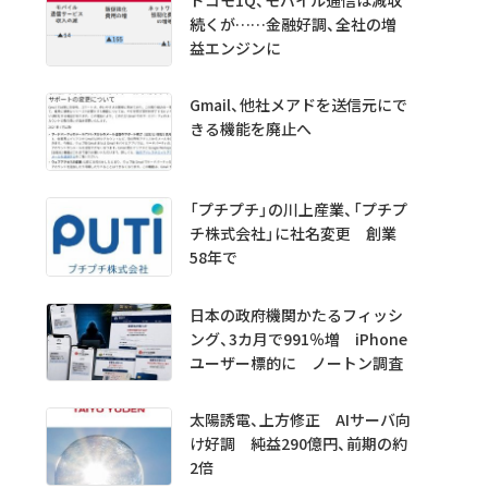
続くが……金融好調、全社の増
益エンジンに
Gmail、他社メアドを送信元にで
きる機能を廃止へ
「プチプチ」の川上産業、「プチプ
チ株式会社」に社名変更 創業
58年で
日本の政府機関かたるフィッシ
ング、3カ月で991％増 iPhone
ユーザー標的に ノートン調査
太陽誘電、上方修正 AIサーバ向
け好調 純益290億円、前期の約
2倍