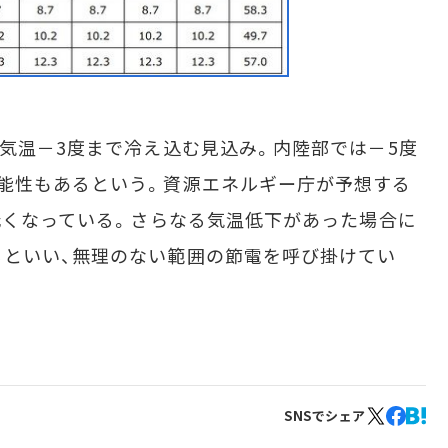
気温－3度まで冷え込む見込み。内陸部では－5度
能性もあるという。資源エネルギー庁が予想する
て低くなっている。さらなる気温低下があった場合に
るといい、無理のない範囲の節電を呼び掛けてい
SNSでシェア