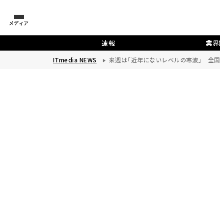
メディア
速報
業界
ITmedia NEWS
来週は「近年にないレベルの寒波」 全