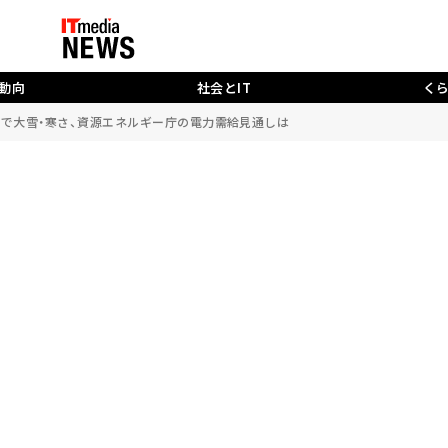
動向
社会とIT
く
国で大雪・寒さ、資源エネルギー庁の電力需給見通しは