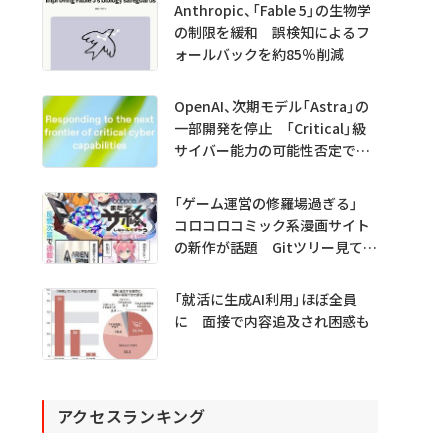
Anthropic、「Fable 5」の生物学
の制限を緩和 誤検知によるフ
ォールバックを約85％削減
OpenAI、次期モデル「Astra」の
一部開発を停止 「Critical」級
サイバー能力の可能性否定でき
ず
「ゲーム運営の修羅場過ぎる」
コロコロコミック系漫画サイト
の新作が話題 Gitツリー見てガ
チャ不具合の犯人探し
「就活に生成AI利用」ほぼ全員
に 面接で内容追及され困惑も
アクセスランキング