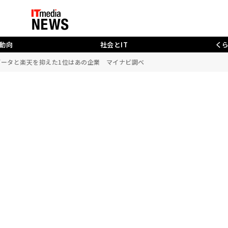
動向
社会とIT
く
Tデータと楽天を抑えた1位はあの企業 マイナビ調べ