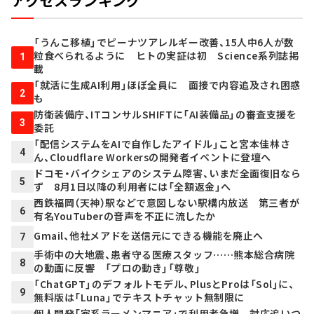
アクセスランキング
「うんこ移植」でピーナツアレルギー改善、15人中6人が数
粒食べられるように ヒトの実証は初 Science系列誌掲
1
載
「就活に生成AI利用」ほぼ全員に 面接で内容追及され困惑
2
も
防衛装備庁、ITコンサルSHIFTに「AI装備品」の審査支援を
3
委託
「配信システムをAIで自作したアイドル」こと宮本佳林さ
4
ん、Cloudflare Workersの開発者イベントに登壇へ
ドコモ・バイクシェアのシステム障害、いまだ全面復旧なら
5
ず 8月1日以降の利用者には「全額返金」へ
西鉄福岡（天神）駅などで意図しない駅構内放送 第三者が
6
有名YouTuberの音声を不正に流したか
Gmail、他社メアドを送信元にできる機能を廃止へ
7
手術中の大地震、患者守る医療スタッフ……熊本総合病院
8
の動画に反響 「プロの動き」「尊敬」
「ChatGPT」のデフォルトモデル、PlusとProは「Sol」に、
9
無料版は「Luna」でテキストチャット無制限に
個人開発「家系ラーメンマニア」で利用者急増 対応追いつ