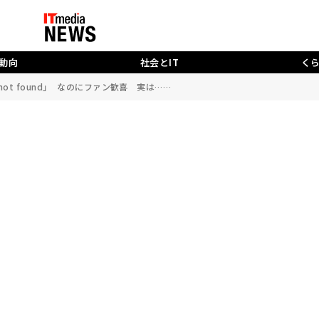
動向
社会とIT
く
not found」 なのにファン歓喜 実は……