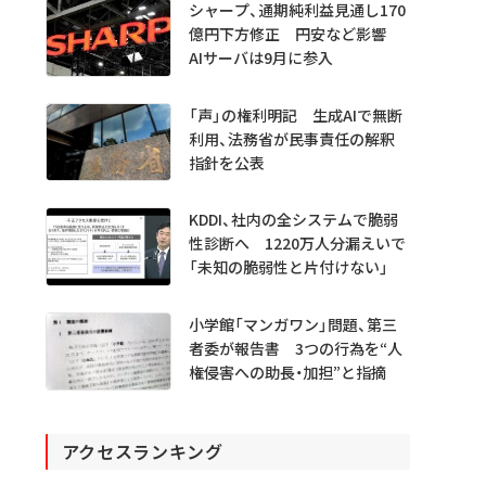
シャープ、通期純利益見通し170
億円下方修正 円安など影響
AIサーバは9月に参入
「声」の権利明記 生成AIで無断
利用、法務省が民事責任の解釈
指針を公表
KDDI、社内の全システムで脆弱
性診断へ 1220万人分漏えいで
「未知の脆弱性と片付けない」
小学館「マンガワン」問題、第三
者委が報告書 3つの行為を“人
権侵害への助長・加担”と指摘
アクセスランキング