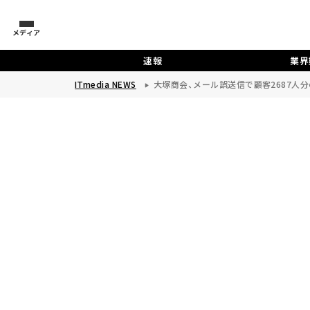
メディア
速報
業界
ITmedia NEWS
大塚商会、メール誤送信で顧客2687人