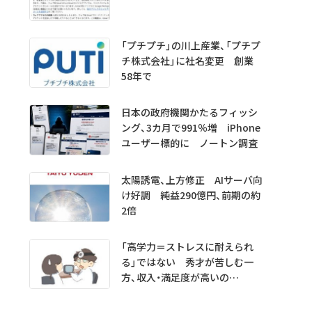
「プチプチ」の川上産業、「プチプ
チ株式会社」に社名変更 創業
58年で
日本の政府機関かたるフィッシ
ング、3カ月で991％増 iPhone
ユーザー標的に ノートン調査
太陽誘電、上方修正 AIサーバ向
け好調 純益290億円、前期の約
2倍
「高学力＝ストレスに耐えられ
る」ではない 秀才が苦しむ一
方、収入・満足度が高いの
は…… 医学生・医師1000人超
を分析