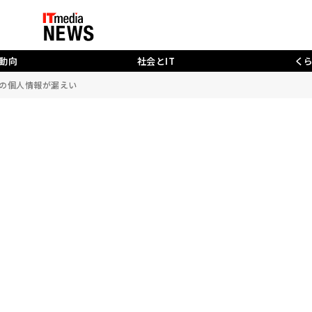
動向
社会とIT
く
分の個人情報が漏えい