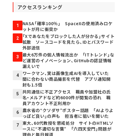
アクセスランキング
NASA「確率100％」 SpaceXの使用済みロケ
1
ットが月に衝突か
「Xであなたをブロックした人が分かる」サイト
2
拡散 ソースコードを見たら、IDとパスワード
外部送信
最大6万件の個人情報流出か 「ITトレンド」な
3
ど運営のイノベーション、GitHubの認証情報
漏えいで
ワークマン、実は画像生成AIを導入していた
4
間に合わない商品撮影を代替 アプリ通知開
封も1.5倍
共同通信に不正アクセス 職員や加盟社の氏
5
名・メルアドなど約6000件が閲覧の恐れ 職
員アカウント不正利用か
農水省の“クソダサ”ポスター話題 「AIよりよ
6
っぽど良い」の声も 担当者に狙いを聞いた
東大、60代教授を懲戒処分 サイトのHTMLソ
7
ースに“不適切な言葉” 「六四天安門」問題が
理由と毎日報道