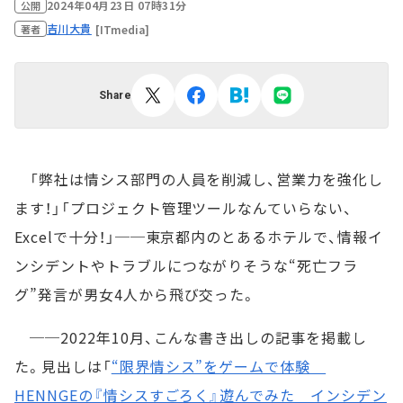
2024年04月23日 07時31分
公開
吉川大貴
[ITmedia]
著者
Share
「弊社は情シス部門の人員を削減し、営業力を強化し
ます！」「プロジェクト管理ツールなんていらない、
Excelで十分！」──東京都内のとあるホテルで、情報イ
ンシデントやトラブルにつながりそうな“死亡フラ
グ”発言が男女4人から飛び交った。
──2022年10月、こんな書き出しの記事を掲載し
た。見出しは「
“限界情シス”をゲームで体験
HENNGEの『情シスすごろく』遊んでみた インシデン