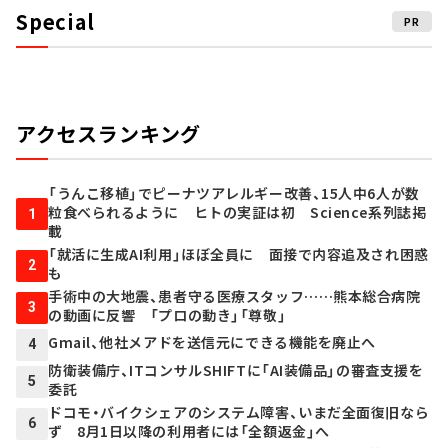
Special
PR
アクセスランキング
「うんこ移植」でピーナツアレルギー改善、15人中6人が数
粒食べられるように ヒトの実証は初 Science系列誌掲
1
載
「就活に生成AI利用」ほぼ全員に 面接で内容追及され困惑
2
も
手術中の大地震、患者守る医療スタッフ……熊本総合病院
3
の動画に反響 「プロの動き」「尊敬」
Gmail、他社メアドを送信元にできる機能を廃止へ
4
防衛装備庁、ITコンサルSHIFTに「AI装備品」の審査支援を
5
委託
ドコモ・バイクシェアのシステム障害、いまだ全面復旧なら
6
ず 8月1日以降の利用者には「全額返金」へ