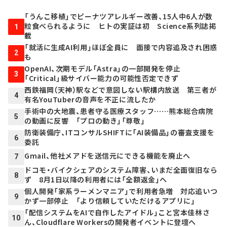
「うんこ移植」でピーナツアレルギー改善、15人中6人が数
粒食べられるように ヒトの実証は初 Science系列誌掲
1
載
「就活に生成AI利用」ほぼ全員に 面接で内容追及され困惑
2
も
OpenAI、次期モデル「Astra」の一部開発を停止
3
「Critical」級サイバー能力の可能性否定できず
西鉄福岡（天神）駅などで意図しない駅構内放送 第三者が
4
有名YouTuberの音声を不正に流したか
手術中の大地震、患者守る医療スタッフ……熊本総合病院
5
の動画に反響 「プロの動き」「尊敬」
防衛装備庁、ITコンサルSHIFTに「AI装備品」の審査支援を
6
委託
Gmail、他社メアドを送信元にできる機能を廃止へ
7
ドコモ・バイクシェアのシステム障害、いまだ全面復旧なら
8
ず 8月1日以降の利用者には「全額返金」へ
個人開発「家系ラーメンマニア」で利用者急増 対応追いつ
9
かず一部停止 「より信頼していただけるアプリに」
「配信システムをAIで自作したアイドル」こと宮本佳林さ
10
ん、Cloudflare Workersの開発者イベントに登壇へ