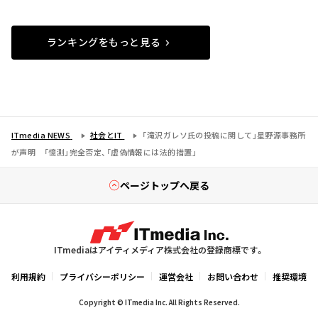
ランキングをもっと見る
ITmedia NEWS
社会とIT
「滝沢ガレソ氏の投稿に関して」星野源事務所
が声明 「憶測」完全否定、「虚偽情報には法的措置」
ページトップへ戻る
ITmediaはアイティメディア株式会社の登録商標です。
利用規約
プライバシーポリシー
運営会社
お問い合わせ
推奨環境
Copyright © ITmedia Inc. All Rights Reserved.