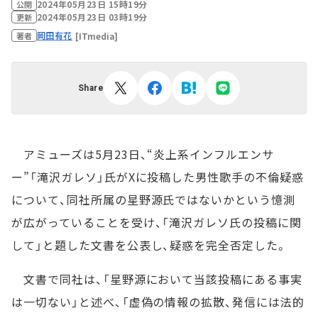
2024年05月23日 15時19分
公開
2024年05月23日 03時19分
更新
岡田有花
[ITmedia]
著者
Share
アミューズは5月23日、“炎上系インフルエンサ
ー”「滝沢ガレソ」氏がXに投稿した男性歌手の不倫疑惑
について、同社所属の星野源氏ではないかという憶測
が広がっていることを受け、「滝沢ガレソ氏の投稿に関
して」と題した文書を公表し、疑惑を完全否定した。
文書で同社は、「星野源において当該投稿にある事実
は一切ない」と述べ、「虚偽の情報の拡散、発信には法的