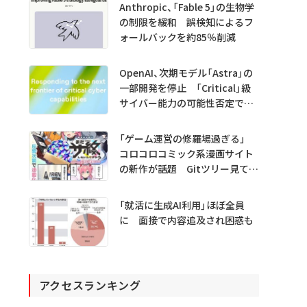
Anthropic、「Fable 5」の生物学
の制限を緩和 誤検知によるフ
ォールバックを約85％削減
OpenAI、次期モデル「Astra」の
一部開発を停止 「Critical」級
サイバー能力の可能性否定でき
ず
「ゲーム運営の修羅場過ぎる」
コロコロコミック系漫画サイト
の新作が話題 Gitツリー見てガ
チャ不具合の犯人探し
「就活に生成AI利用」ほぼ全員
に 面接で内容追及され困惑も
アクセスランキング