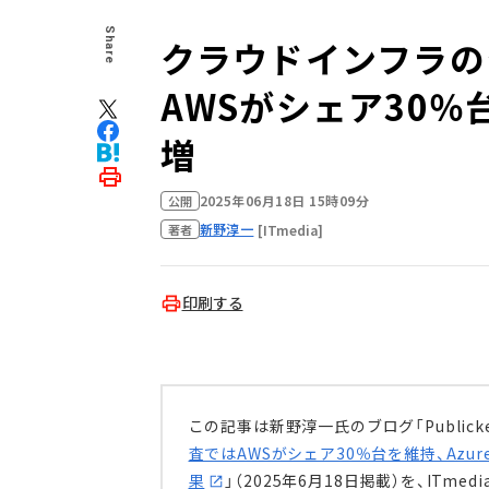
Share
クラウドインフラのシ
AWSがシェア30％台
増
2025年06月18日 15時09分
公開
新野淳一
[ITmedia]
著者
印刷する
この記事は新野淳一氏のブログ「Publick
査ではAWSがシェア30％台を維持、Azur
果
」（2025年6月18日掲載）を、ITm