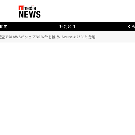
動向
社会とIT
く
調査ではAWSがシェア30％台を維持、Azureは23％と急増