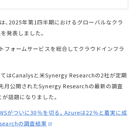
sは、2025年第1四半期におけるグローバルなクラ
果を発表しました。
ットフォームサービスを総合してクラウドインフラ
alysと米Synergy Researchの2社が定期
開されたSynergy Researchの最新の調査
とが話題になりました。
Sがついに30％を切る。Azureは22％と着実に成
esearchの調査結果