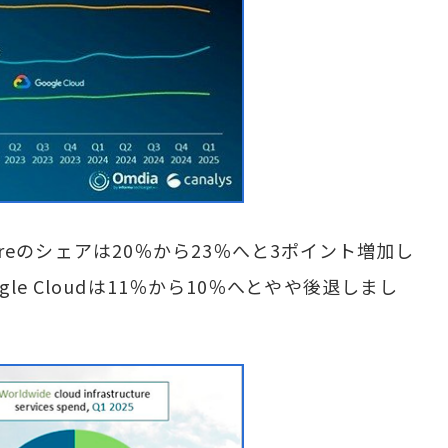
zureのシェアは20％から23％へと3ポイント増加し
le Cloudは11％から10％へとやや後退しまし