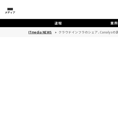
メディア
速報
業界
ITmedia NEWS
クラウドインフラのシェア、Canalysの