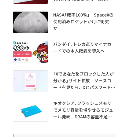
ウント不正利用か
NASA「確率100％」 SpaceXの
使用済みロケットが月に衝突
か
バンダイ、トレカ巡りマイナカ
ードでの本人確認を導入へ
「Xであなたをブロックした人が
分かる」サイト拡散 ソースコ
ードを見たら、IDとパスワード外
部送信
キオクシア、フラッシュメモリ
でメモリ容量を増やせるモジュ
ール発表 DRAMの容量不足を
補う