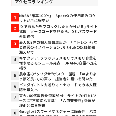
アクセスランキング
NASA「確率100％」 SpaceXの使用済みロケ
1
ットが月に衝突か
「Xであなたをブロックした人が分かる」サイト
2
拡散 ソースコードを見たら、IDとパスワード
外部送信
最大6万件の個人情報流出か 「ITトレンド」な
3
ど運営のイノベーション、GitHubの認証情報
漏えいで
キオクシア、フラッシュメモリでメモリ容量を
4
増やせるモジュール発表 DRAMの容量不足を
補う
農水省の“クソダサ”ポスター話題 「AIよりよ
5
っぽど良い」の声も 担当者に狙いを聞いた
バンダイ、トレカ巡りマイナカードでの本人確
6
認を導入へ
東大、60代教授を懲戒処分 サイトのHTMLソ
7
ースに“不適切な言葉” 「六四天安門」問題が
理由と毎日報道
Googleパスワードマネジャーに脆弱性 パス
8