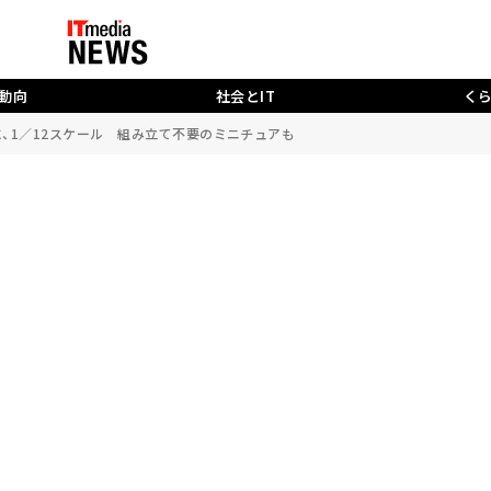
動向
社会とIT
く
に、1／12スケール 組み立て不要のミニチュアも