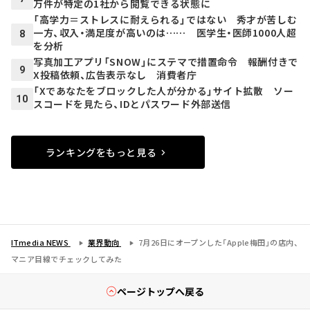
万件が特定の1社から閲覧できる状態に
「高学力＝ストレスに耐えられる」ではない 秀才が苦しむ
一方、収入・満足度が高いのは…… 医学生・医師1000人超
8
を分析
写真加工アプリ「SNOW」にステマで措置命令 報酬付きで
9
X投稿依頼、広告表示なし 消費者庁
「Xであなたをブロックした人が分かる」サイト拡散 ソー
10
スコードを見たら、IDとパスワード外部送信
ランキングをもっと見る
ITmedia NEWS
業界動向
7月26日にオープンした「Apple梅田」の店内、
マニア目線でチェックしてみた
ページトップへ戻る