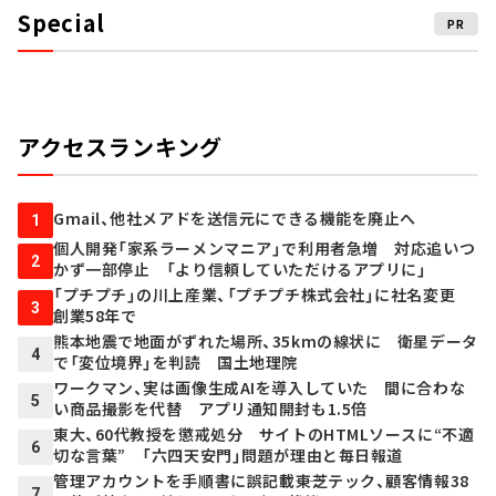
Special
PR
アクセスランキング
Gmail、他社メアドを送信元にできる機能を廃止へ
1
個人開発「家系ラーメンマニア」で利用者急増 対応追いつ
2
かず一部停止 「より信頼していただけるアプリに」
「プチプチ」の川上産業、「プチプチ株式会社」に社名変更
3
創業58年で
熊本地震で地面がずれた場所、35kmの線状に 衛星データ
4
で「変位境界」を判読 国土地理院
ワークマン、実は画像生成AIを導入していた 間に合わな
5
い商品撮影を代替 アプリ通知開封も1.5倍
東大、60代教授を懲戒処分 サイトのHTMLソースに“不適
6
切な言葉” 「六四天安門」問題が理由と毎日報道
管理アカウントを手順書に誤記載――東芝テック、顧客情報38
7