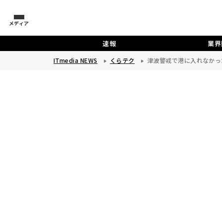
メディア
速報
業界
ITmedia NEWS
くらテク
津波警戒で港に入れなかっ