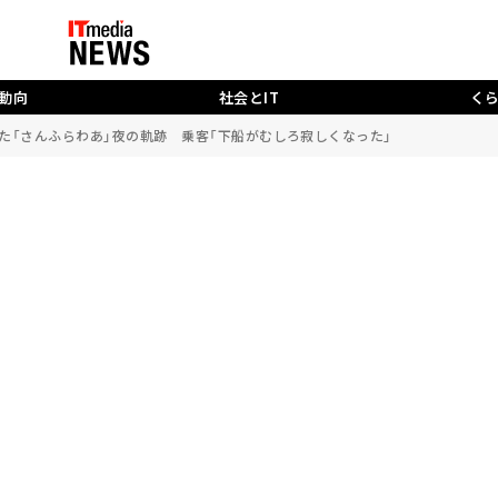
動向
社会とIT
く
た「さんふらわあ」夜の軌跡 乗客「下船がむしろ寂しくなった」