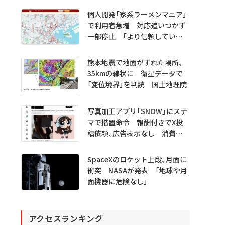
プレビュー公開
個人開発「家系ラーメンマニア」
で利用者急増 対応追いつかず
一部停止 「より信頼していた
だけるアプリに」
熊本地震で地面がずれた場所、
35kmの線状に 衛星データで
「変位境界」を判読 国土地理院
写真加工アプリ「SNOW」にステ
マで措置命令 報酬付きでX投
稿依頼、広告表示なし 消費者
庁
SpaceXのロケット上段、月面に
衝突 NASAが発表 「地球や月
面機器に危険なし」
アクセスランキング