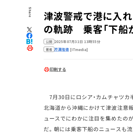
Share
津波警戒で港に入れ
の軌跡 乗客「下船
2025年07月31日 13時55分
公開
芹澤隆徳
[ITmedia]
著者
印刷する
7月30日にロシア・カムチャツカ
北海道から沖縄にかけて津波注意報
ュースでにわかに注目を集めたのが
だ。朝には乗客下船のニュースも流