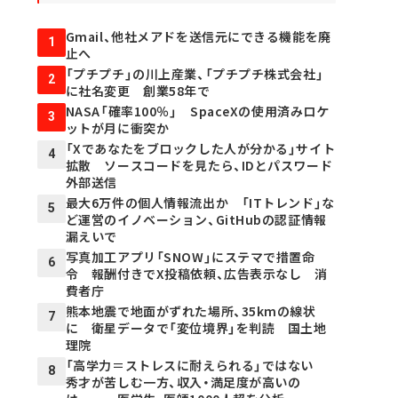
Gmail、他社メアドを送信元にできる機能を廃
1
止へ
「プチプチ」の川上産業、「プチプチ株式会社」
2
に社名変更 創業58年で
NASA「確率100％」 SpaceXの使用済みロケ
3
ットが月に衝突か
「Xであなたをブロックした人が分かる」サイト
4
拡散 ソースコードを見たら、IDとパスワード
外部送信
最大6万件の個人情報流出か 「ITトレンド」な
5
ど運営のイノベーション、GitHubの認証情報
漏えいで
写真加工アプリ「SNOW」にステマで措置命
6
令 報酬付きでX投稿依頼、広告表示なし 消
費者庁
熊本地震で地面がずれた場所、35kmの線状
7
に 衛星データで「変位境界」を判読 国土地
理院
「高学力＝ストレスに耐えられる」ではない
8
秀才が苦しむ一方、収入・満足度が高いの