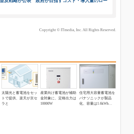
普及戦略が公表 政府が目指すコスト・導入量のロー
Copyright © ITmedia, Inc. All Rights Reserved.
太陽光と蓄電池をセッ
産業向け蓄電池が補助
住宅用大容量蓄電池を
トで提供、楽天が京セ
金対象に、定格出力は
パナソニックが製品
ラと
10000W
化、容量は1.6kWhと3.
2kWh