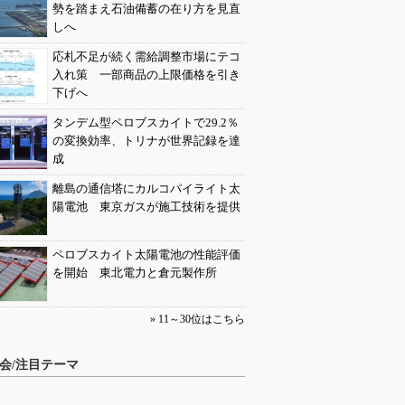
勢を踏まえ石油備蓄の在り方を見直
しへ
応札不足が続く需給調整市場にテコ
入れ策 一部商品の上限価格を引き
下げへ
タンデム型ペロブスカイトで29.2％
の変換効率、トリナが世界記録を達
成
離島の通信塔にカルコパイライト太
陽電池 東京ガスが施工技術を提供
ペロブスカイト太陽電池の性能評価
を開始 東北電力と倉元製作所
» 11～30位はこちら
会/注目テーマ