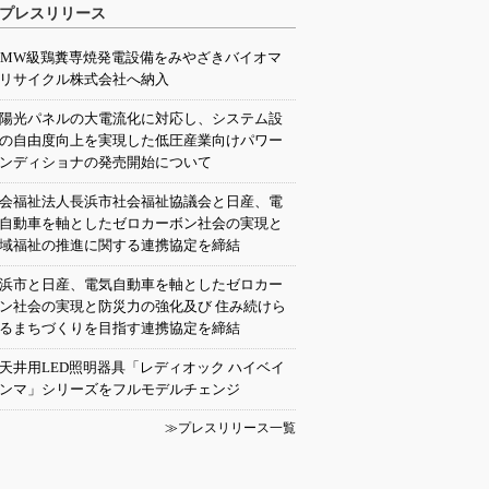
プレスリリース
0MW級鶏糞専焼発電設備をみやざきバイオマ
リサイクル株式会社へ納入
陽光パネルの大電流化に対応し、システム設
の自由度向上を実現した低圧産業向けパワー
ンディショナの発売開始について
会福祉法人長浜市社会福祉協議会と日産、電
自動車を軸としたゼロカーボン社会の実現と
域福祉の推進に関する連携協定を締結
浜市と日産、電気自動車を軸としたゼロカー
ン社会の実現と防災力の強化及び 住み続けら
るまちづくりを目指す連携協定を締結
天井用LED照明器具「レディオック ハイベイ
ンマ」シリーズをフルモデルチェンジ
≫プレスリリース一覧