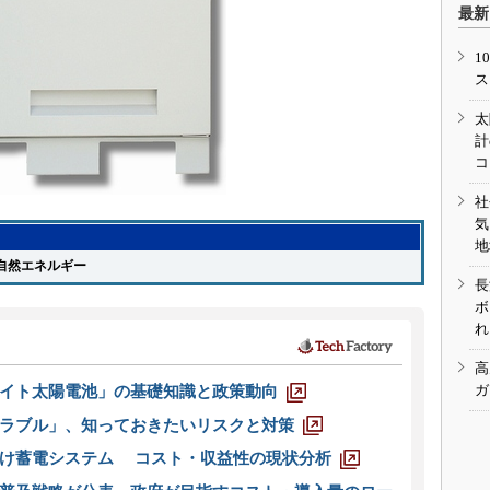
最新
1
ス
太
計
コ
社
気
地
然エネルギー
長
ボ
れ
高
ガ
イト太陽電池」の基礎知識と政策動向
ラブル」、知っておきたいリスクと対策
向け蓄電システム コスト・収益性の現状分析