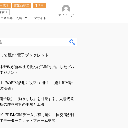
ー管理
電気自動車
IT活用
備管理
マイページ
エネルギー列島
テーマサイト
eek
ション総合展
して読む 電子ブックレット
ク
本郵政が新本社で挑んだ BIMを活用したビル
ネジメント
工でのBIM活用に役立つ1冊！ 「施工BIM活
の流儀」
電子版】「効果なし」を回避する、太陽光発
所の雑草対策の手順と工法
民でBIM/CIMデータ共有可能に、国交省が目
すデータープラットフォーム構想