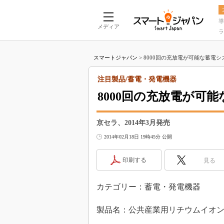
導
メディア
ラ
スマートジャパン
>
8000回の充放電が可能な蓄電システ
注目製品/蓄電・発電機器
8000回の充放電が可能
京セラ、2014年3月発売
2014年02月18日 19時45分 公開
印刷する
見る
カテゴリー：蓄電・発電機器
製品名：公共産業用リチウムイオン蓄電