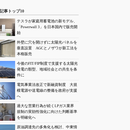
記事トップ10
テスラが家庭用蓄電池の新モデル、
「Powerwall 3」を日本国内で販売開
始
外壁に穴を開けずに太陽光パネルを
垂直設置 AGCとノザワが新工法を
本格販売
今後のFIT/FIP制度で支援する太陽光
発電の類型、地域社会との共生を条
件に
電気事業法改正で新融資制度 大規
模電源や送電線の整備を政府が支援
へ
過大な営業行為が続くLPガス業界
規制の実効性強化に向けた判断基準
を明確化へ
原油調達先の多角化も検討、中東情