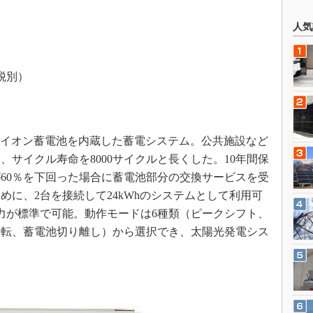
人気
税別）
ウムイオン蓄電池を内蔵した蓄電システム。公共施設など
サイクル寿命を8000サイクルと長くした。10年間保
60％を下回った場合に蓄電池部分の交換サービスを受
めに、2台を接続して24kWhのシステムとして利用可
の出力が標準で可能。動作モードは6種類（ピークシフト、
運転、蓄電池切り離し）から選択でき、太陽光発電シス