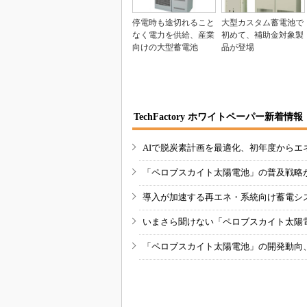
停電時も途切れること
大型カスタム蓄電池で
なく電力を供給、産業
初めて、補助金対象製
向けの大型蓄電池
品が登場
TechFactory ホワイトペーパー新着情報
AIで脱炭素計画を最適化、初年度からエ
「ペロブスカイト太陽電池」の普及戦略
導入が加速する再エネ・系統向け蓄電シ
いまさら聞けない「ペロブスカイト太陽
「ペロブスカイト太陽電池」の開発動向