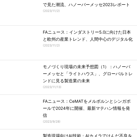
で見た潮流、ハノーバーメッセ2023レポート
(
2023/11/2
)
FAニュース：インダストリー5.0に向けた日本
と欧州の産業トレンド、人間中心のデジタル化
(
2023/11/2
)
モノづくり現場の未来予想図（1）：ハノーバ
ーメッセと「ライトハウス」、グローバルトレ
ンドに見る製造業の未来
(
2023/11/13
)
FAニュース：CeMATをメルボルンとシンガポ
ールで2024年に開催、最新マテハン情報を発
信
(
2023/9/28
)
製造現場向けAI技術：AIカメラではんだ不良を