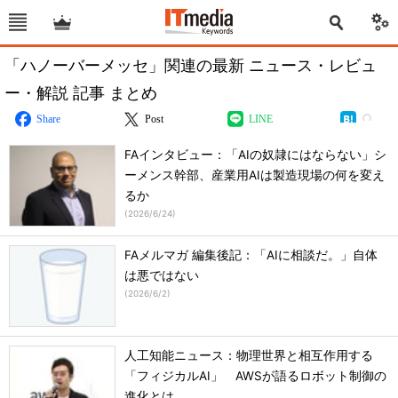
「ハノーバーメッセ」関連の最新 ニュース・レビュ
ー・解説 記事 まとめ
Share
Post
LINE
FAインタビュー：「AIの奴隷にはならない」シ
ーメンス幹部、産業用AIは製造現場の何を変え
るか
(
2026/6/24
)
FAメルマガ 編集後記：「AIに相談だ。」自体
は悪ではない
(
2026/6/2
)
人工知能ニュース：物理世界と相互作用する
「フィジカルAI」 AWSが語るロボット制御の
進化とは