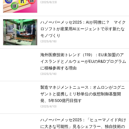
(
2025/6/23
)
ハノーバーメッセ2025：AIが同僚に？ マイク
ロソフトが産業用AIエージェントで示す新たな
モノづくり
(
2025/6/16
)
海外医療技術トレンド（119）：EU未加盟のア
イスランドとノルウェーがEUのR&Dプログラム
に積極参画する理由
(
2025/5/16
)
製造マネジメントニュース：オムロンがコグニ
ザントと提携しミリ秒単位の仮想制御基盤開
発、5年500億円目指す
(
2025/4/10
)
ハノーバーメッセ2025：「ヒューマノイド向け
に大きな可能性」見るシェフラー、独自技術の