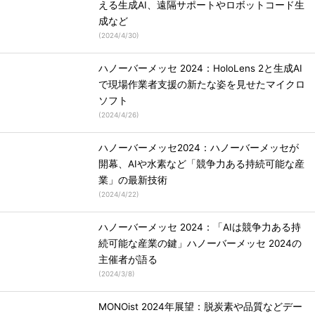
える生成AI、遠隔サポートやロボットコード生
成など
(
2024/4/30
)
ハノーバーメッセ 2024：HoloLens 2と生成AI
で現場作業者支援の新たな姿を見せたマイクロ
ソフト
(
2024/4/26
)
ハノーバーメッセ2024：ハノーバーメッセが
開幕、AIや水素など「競争力ある持続可能な産
業」の最新技術
(
2024/4/22
)
ハノーバーメッセ 2024：「AIは競争力ある持
続可能な産業の鍵」ハノーバーメッセ 2024の
主催者が語る
(
2024/3/8
)
MONOist 2024年展望：脱炭素や品質などデー