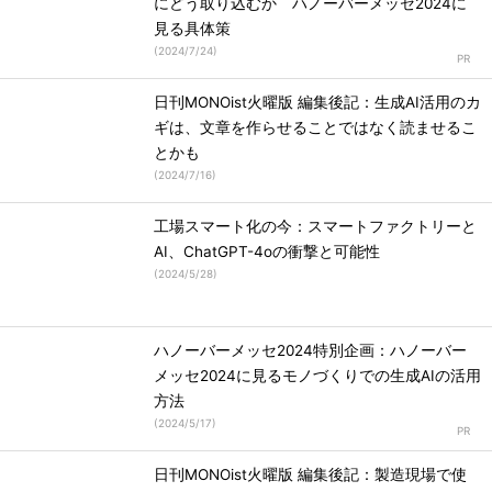
にどう取り込むか ハノーバーメッセ2024に
見る具体策
(
2024/7/24
)
日刊MONOist火曜版 編集後記：生成AI活用のカ
ギは、文章を作らせることではなく読ませるこ
とかも
(
2024/7/16
)
工場スマート化の今：スマートファクトリーと
AI、ChatGPT-4oの衝撃と可能性
(
2024/5/28
)
ハノーバーメッセ2024特別企画：ハノーバー
メッセ2024に見るモノづくりでの生成AIの活用
方法
(
2024/5/17
)
日刊MONOist火曜版 編集後記：製造現場で使