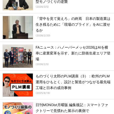
型モノづくりの逆襲
(
2026/3/5
)
「背中を見て覚えろ」の終焉 日本の製造業は
生き残るために「現場のプライド」をAIに渡せ
るか
(
2026/2/20
)
FAニュース：ハノーバーメッセ2026はAIを横
串に産業変革を示す、新たに防衛生産エリア登
場
(
2026/2/5
)
ものづくり太郎のPLM講座（3）：欧州のPLM
運用をひもとく、設計と製造がつながる最先端
工場と日本の成功事例
(
2025/8/19
)
日刊MONOist月曜版 編集後記：スマートファ
クトリーで見慣れた展示の裏側で