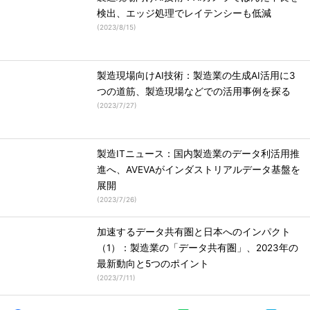
検出、エッジ処理でレイテンシーも低減
(
2023/8/15
)
製造現場向けAI技術：製造業の生成AI活用に3
つの道筋、製造現場などでの活用事例を探る
(
2023/7/27
)
製造ITニュース：国内製造業のデータ利活用推
進へ、AVEVAがインダストリアルデータ基盤を
展開
(
2023/7/26
)
加速するデータ共有圏と日本へのインパクト
（1）：製造業の「データ共有圏」、2023年の
最新動向と5つのポイント
(
2023/7/11
)