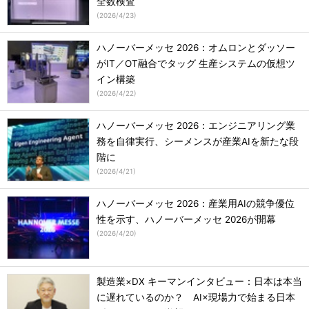
全数検査
(
2026/4/23
)
ハノーバーメッセ 2026：オムロンとダッソー
がIT／OT融合でタッグ 生産システムの仮想ツ
イン構築
(
2026/4/22
)
ハノーバーメッセ 2026：エンジニアリング業
務を自律実行、シーメンスが産業AIを新たな段
階に
(
2026/4/21
)
ハノーバーメッセ 2026：産業用AIの競争優位
性を示す、ハノーバーメッセ 2026が開幕
(
2026/4/20
)
製造業×DX キーマンインタビュー：日本は本当
に遅れているのか？ AI×現場力で始まる日本