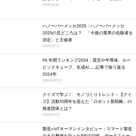
(
2025/3/31
)
ハノーバーメッセ2025：ハノーバーメッセ
2025の見どころは？ 「今後の業界の先駆者を
決定」と主催者
(
2025/1/17
)
FA 年間ランキング2024：震災や半導体、ルー
ビックキューブ、生成AI……記事で振り返る
2024年
(
2024/12/27
)
クイズで学ぶ！ モノづくりトレンド：【クイ
ズ】活動10周年を迎えた「ロボット新戦略」の
推進団体とは？
(
2024/11/7
)
製造×IoTキーマンインタビュー：スマート製造
の土台整備を行ったRRIの10年、データスペー