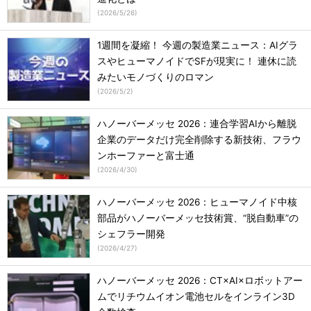
(
2026/5/26
)
1週間を凝縮！ 今週の製造業ニュース：AIグラ
スやヒューマノイドでSFが現実に！ 連休に読
みたいモノづくりのロマン
(
2026/5/2
)
ハノーバーメッセ 2026：連合学習AIから離脱
企業のデータだけ完全削除する新技術、フラウ
ンホーファーと富士通
(
2026/4/30
)
ハノーバーメッセ 2026：ヒューマノイド中核
部品がハノーバーメッセ技術賞、“脱自動車”の
シェフラー開発
(
2026/4/27
)
ハノーバーメッセ 2026：CT×AI×ロボットアー
ムでリチウムイオン電池セルをインライン3D