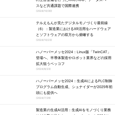
スなど共通課題で国際連携
(
2024/10/30
)
テルえもんが見たデジタルモノづくり最前線
（6）：製造業におけるXR活用をハードウェア
とソフトウェアの双方から俯瞰する
(
2024/10/23
)
ハノーバーメッセ2024：Linux版「TwinCAT」
登場へ、半導体製造やロボット業界などの採用
拡大狙うベッコフ
(
2024/8/23
)
ハノーバーメッセ2024：生成AIによるPLC制御
プログラム自動生成、シュナイダーが2025年初
頭にも提供へ
(
2024/7/29
)
製造業の生成AI活用：生成AIをモノづくり業務