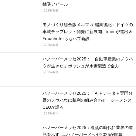
軸受アピール
(
2025/4/8
)
モノづくり総合版メルマガ 編集後記：ドイツの
車載チップレット開発に新展開、imecが進出＆
Fraunhoferらもハブ新設
(
2025/4/3
)
ハノーバーメッセ2025：「自動車産業のノウハ
ウが生きた」ボッシュが水素製造で全力
(
2025/4/3
)
ハノーバーメッセ2025：「AI＋データ＋専門分
野のノウハウは勝利の組み合わせ」シーメンス
CEOが語る
(
2025/4/1
)
ハノーバーメッセ2025：混乱の時代に業界の道
筋を示す……ハノーバーメッセ2025が開幕