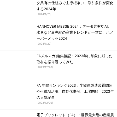
タ共有の仕組みで主導権争い、取引条件が変化
する2024年
(
2024/1/23
)
HANNOVER MESSE 2024：データ共有やAI、
水素など最先端の産業トレンドが一堂に、ハノ
ーバーメッセ2024
(
2024/1/22
)
FAメルマガ 編集後記：2023年に印象に残った
取材を振り返ってみた
(
2023/12/26
)
FA 年間ランキング2023：半導体製造装置関連
や生成AI活用、自動化事例、工場閉鎖...2023年
の人気記事
(
2023/12/26
)
電子ブックレット（FA）：世界最大級の産業展