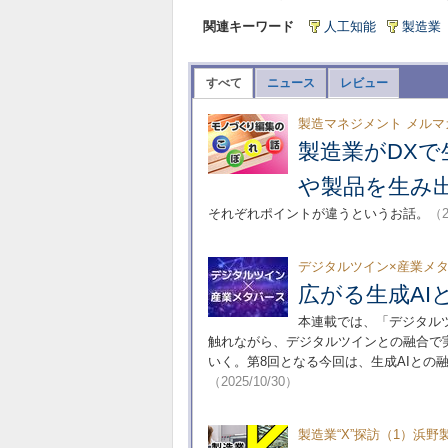
関連キーワード
人工知能
製造業
すべて
ニュース
レビュー
製造マネジメント メルマ
製造業がDX
や製品を生み
それぞれポイントが違うというお話。
（2
デジタルツイン×産業メタ
広がる生成A
本連載では、「デジタル
触れながら、デジタルツインとの融合で
いく。第8回となる今回は、生成AIとの
（2025/10/30）
製造業“X”探訪（1）浜野