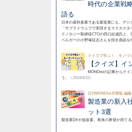
時代の企業戦
語る
日本の基幹産業である製造業にも、デジ
「サプライウェブで実現するマスカスタ
クノロジー取締役CTOの田口紀成氏と、
ベルガーの小野塚征志さんを招き鼎談を
クイズで学ぶ！ モノづ
【クイズ】イン
MONOistの記事から
う。
（2024/4/15）
日刊MONOist月曜版 編
製造業の新入
ット3選
製造業DXや脱炭素、将来の希望が持て