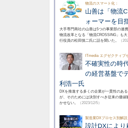
物流のスマート化：
山善は「物流C
ォーマーを目
大手専門商社の山善は5つの事業部の連携
物流改革となる「物流CROSSING」も
行役員の松田慎二氏に話を聞いた。
（202
ITmedia エグゼクテ
不確実性の時代
の経営基盤でデ
利浩一氏
DXを推進する多くの企業が一貫性のあ
が、そのためには決別すべき従来の価値
かせない。
（2023/12/5）
製造業DXプロセス別解説
設計DXによ