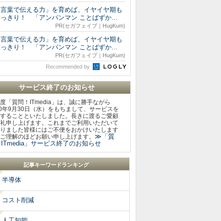
「言葉で伝える力」を育めば、イヤイヤ期も
っきり！ 「アンパンマン ことばずか...
PR(セガフェイブ｜HugKum)
「言葉で伝える力」を育めば、イヤイヤ期も
っきり！ 「アンパンマン ことばずか...
PR(セガフェイブ｜HugKum)
Recommended by
サービス終了のお知らせ
度「質問！ITmedia」は、誠に勝手ながら
20年9月30日（水）をもちまして、サービスを
することといたしました。長きに渡るご愛顧
礼申し上げます。これまでご利用いただいて
りました皆様にはご不便をおかけいたします
≫「質
ご理解のほどお願い申し上げます。
ITmedia」サービス終了のお知らせ
記事キーワードランキング
半導体
コスト削減
人工知能