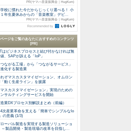
PR(ヤマハ音楽振興会｜HugKum)
小学校に慣れた今だからじっくり選べる！ 小
１年生夏休みからの「音楽教室」デビ...
PR(ヤマハ音楽振興会｜HugKum)
Recommended by
のページをご覧のあなたにおすすめのコンテンツ
[PR]
IoTはビジネスプロセスと結び付かなければ無
値、SAPが訴える「IoP」
「つながる工場」から「つながるサービス」
へ進化する製造業
これぞマスカスタマイゼーション、オムロン
が「動く生産ライン」を披露
「マスカスタマイゼーション」実現のための
コンサルティングサービスを開始
製造業DXプロセス別解説まとめ（前編）
第4次産業革命を支える「簡単でシンプルなIo
」の意義 (1/3)
グローバル製造を実現する製造ソリューショ
 ～製品開発・製造現場の改革を目指し...