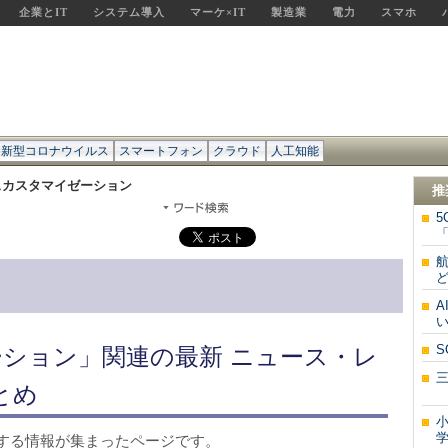
企業とIT
システム導入
マーケ×IT
製造業
電力
スマホ
新型コロナウイルス
スマートフォン
クラウド
人工知能
スカスタマイゼーション
推
5
「
ど
A
い
S
ション」関連の最新 ニュース・レ
とめ
生
学
する情報が集まったページです。