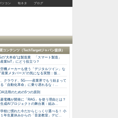
パソコン
旬ネタ
ブログ
奨コンテンツ（
TechTargetジャパン
提供）
Gの“大本命”は製造業 「スマート製造」
産業IoT」にどう役立つ？
航空機メーカーも使う「デジタルツイン」な
“産業メタバース“の気になる実態：仮...
I、クラウド、5G――産業界でもう始まって
る「自動化革命」に乗り遅れるな：...
OA活用のための5つの原則
三菱電機が開発に「RAG」を使う理由とは？
成AIプロジェクトの舞台裏：組み...
小学校に慣れた今だからじっくり選べる！ 小
１年生夏休みからの「音楽教室」デビ...