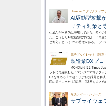
ITmedia エグゼクテ
AI駆動型攻
リティ対策と
生成AIが本格的に登場してから、多くの
た。こうしたAI駆動型攻撃には、「高
と進化」という3つの特徴がある。
（2024
電子ブックレット（製造
製造業DXプ
MONOistやEE Tim
ットに再編集した「エンジニア電子ブッ
DXを進める上で起こりがちな課題と解決
回の前半に当たる第1回～第6回をまとめ
鼎談レポートシリーズ ：
サプライウェ