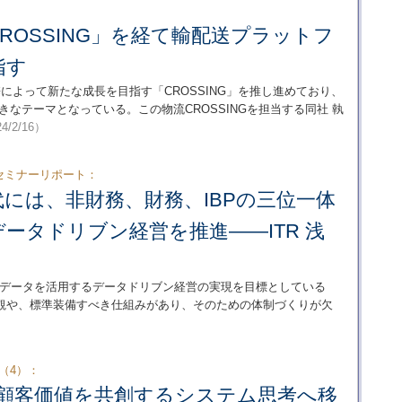
ROSSING」を経て輸配送プラットフ
指す
によって新たな成長を目指す「CROSSING」を推し進めており、
大きなテーマとなっている。この物流CROSSINGを担当する同社 執
4/2/16）
ィブセミナーリポート：
には、非財務、財務、IBPの三位一体
ータドリブン経営を推進――ITR 浅
るデータを活用するデータドリブン経営の実現を目標としている
観や、標準装備すべき仕組みがあり、そのための体制づくりが欠
（4）：
り顧客価値を共創するシステム思考へ移