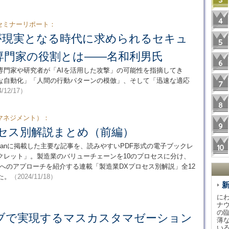
ィブセミナーリポート：
撃が現実となる時代に求められるセキュ
専門家の役割とは――名和利男氏
専門家や研究者が「AIを活用した攻撃」の可能性を指摘してき
度な自動化」「人間の行動パターンの模倣」、そして「迅速な適応
/12/17）
マネジメント）：
ロセス別解説まとめ（前編）
es Japanに掲載した主要な記事を、読みやすいPDF形式の電子ブックレ
クレット」。製造業のバリューチェーンを10のプロセスに分け、
へのアプローチを紹介する連載「製造業DXプロセス別解説」全12
た。
（2024/11/18）
に
ナ
の
ブで実現するマスカスタマゼーション
薄
い