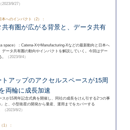
（2023/9/27）
日本へのインパクト（2）：
タ共有圏が広がる背景と、データ共有
ace）：Catena-XやManufacturing-Xなどの最新動向と日本へ
、データ共有圏の動向やインパクトを解説していく。今回はデー
る。
（2023/9/4）
ートアップのアクセルスペースが15周
業を両輪に成長加速
ースが15周年記念式典を開催し、同社の成長をけん引する2つの事
obe」と、小型衛星の開発から量産、運用までをカバーする
。
（2023/8/2）
（1）：