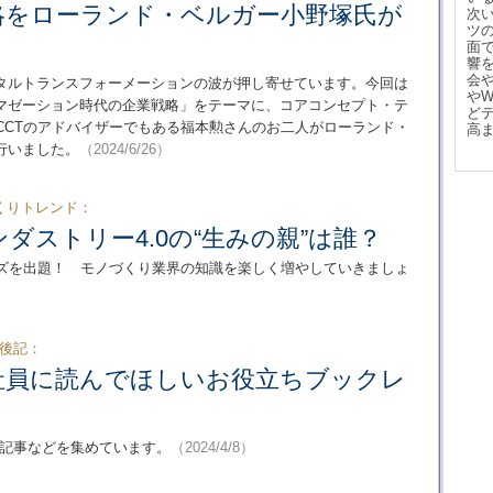
略をローランド・ベルガー小野塚氏が
次
ツ
面
響
会
タルトランスフォーメーションの波が押し寄せています。今回は
や
マゼーション時代の企業戦略」をテーマに、コアコンセプト・テ
ど
CCTのアドバイザーでもある福本勲さんのお二人がローランド・
高
行いました。
（2024/6/26）
くりトレンド：
ダストリー4.0の“生みの親”は誰？
クイズを出題！ モノづくり業界の知識を楽しく増やしていきましょ
集後記：
社員に読んでほしいお役立ちブックレ
る記事などを集めています。
（2024/4/8）