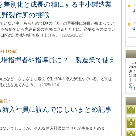
を差別化と成長の糧にする中小製造業
す
浜野製作所の挑戦
ていない中、あらためてDXの「X」の重要性に注目が集まってい
す
目を集めている先進企業の実像に迫るとともに、必要なものについ
墨田区の浜野製作所を取り上げる。
（2025/10/27）
事例【後編】
現場指揮者や指導員に？ 製造業で使え
この
20
終了
に御
向上など、さまざまな場面で生成AIの導入が進んでいる。どのよ
まい
が、
用方法を見てみよう。
（2025/7/14）
問！
集後記：
る新入社員に読んでほしいまとめ記事
ではないでしょうか。そんな新入社員に向けた記事をまとめまし