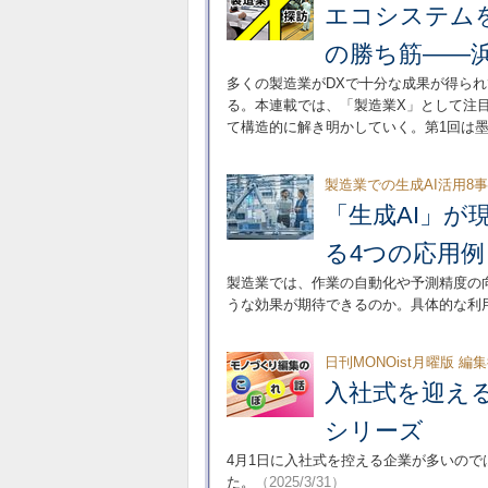
エコシステム
の勝ち筋――
多くの製造業がDXで十分な成果が得られ
る。本連載では、「製造業X」として注
て構造的に解き明かしていく。第1回は
製造業での生成AI活用8
「生成AI」が
る4つの応用例
製造業では、作業の自動化や予測精度の
うな効果が期待できるのか。具体的な利
日刊MONOist月曜版 編
入社式を迎え
シリーズ
4月1日に入社式を控える企業が多いの
た。
（2025/3/31）