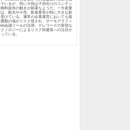
いでいるが、特に今回は子供向けのコンテン
の無料提供の動きが顕著なようだ。一方産業
では、観光や小売、飲食業等が特に大きな影
を受けている。通常の企業運営においても面
や通勤の場がリスク視され、サーモグラフィ
Web会議ツールの活用、テレワークの実現な
テクノロジーによるリスク回避策への注目が
まっている。