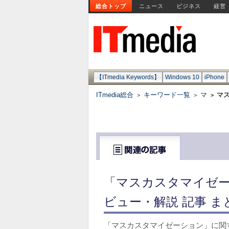
総合トップ
ニュース
ビジネス
経営
【ITmedia Keywords】
Windows 10
iPhone
ITmedia総合
キーワード一覧
マ
マ
>
>
>
「マスカスタマイゼー
ビュー・解説 記事 ま
「マスカスタマイゼーション」に関