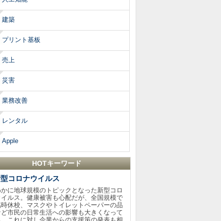
建築
プリント基板
売上
災害
業務改善
レンタル
Apple
HOTキーワード
新型コロナウイルス
わかに地球規模のトピックとなった新型コロ
ウイルス。健康被害も心配だが、全国規模で
臨時休校、マスクやトイレットペーパーの品
など市民の日常生活への影響も大きくなって
る。これに対し企業からの支援策の発表も相