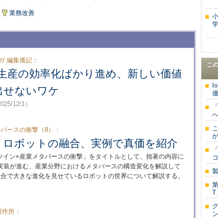
業務改善
学
ガ 編集後記：
こ
で生産の効率化ばかり進め、新しい価値
出せないワケ
価
025/12/1）
バースの衝撃（8）：
Iとロボットの融合、実例で真価を紹介
ツイン×産業メタバースの衝撃」をタイトルとして、拙著の内容に
実装が進む、産業分野におけるメタバースの構造変化を解説して
融合で大きな進化を見せているロボットの世界について解説する。
T
製作所：
ン