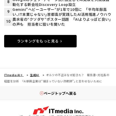
8
動化する新会社Discovery Loop設立
Gemini“ヘビーユーザー”が1年で10倍に 「平均年齢高
9
い、IT本業じゃない」首都高が実践したAI活用推進ノウハウ
農水省の“クソダサ”ポスター話題 「AIよりよっぽど良い」
10
の声も 担当者に狙いを聞いた
ランキングをもっと見る
ITmedia AI＋
生成AI
オルツの不正はなぜ起きた？ 報告書・元社長の
経歴を分析 「AI新興企業は“捕まっていない詐欺師”」と言わせないために
ページトップへ戻る