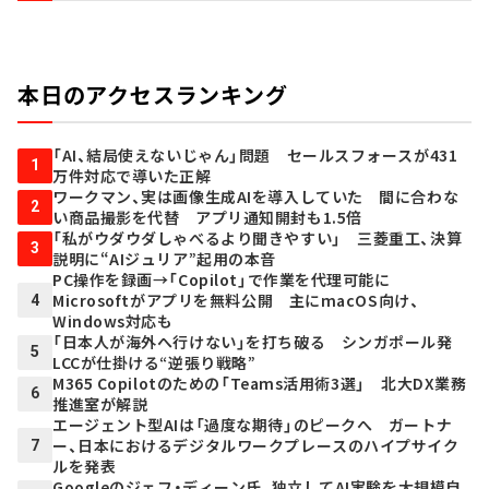
本日のアクセスランキング
「AI、結局使えないじゃん」問題 セールスフォースが431
1
万件対応で導いた正解
ワークマン、実は画像生成AIを導入していた 間に合わな
2
い商品撮影を代替 アプリ通知開封も1.5倍
「私がウダウダしゃべるより聞きやすい」 三菱重工、決算
3
説明に“AIジュリア”起用の本音
PC操作を録画→「Copilot」で作業を代理可能に
Microsoftがアプリを無料公開 主にmacOS向け、
4
Windows対応も
「日本人が海外へ行けない」を打ち破る シンガポール発
5
LCCが仕掛ける“逆張り戦略”
M365 Copilotのための「Teams活用術3選」 北大DX業務
6
推進室が解説
エージェント型AIは「過度な期待」のピークへ ガートナ
ー、日本におけるデジタルワークプレースのハイプサイク
7
ルを発表
Googleのジェフ・ディーン氏、独立してAI実験を大規模自