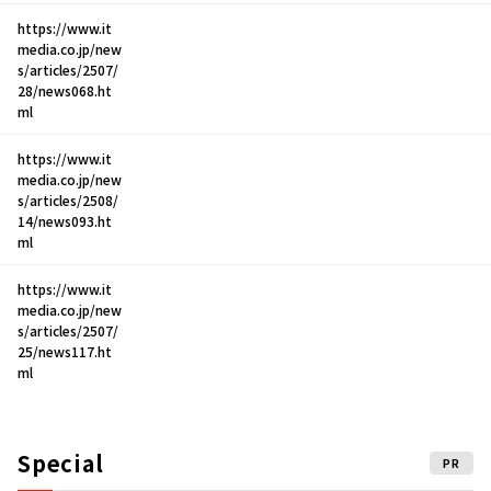
https://www.it
media.co.jp/new
s/articles/2507/
28/news068.ht
ml
https://www.it
media.co.jp/new
s/articles/2508/
14/news093.ht
ml
https://www.it
media.co.jp/new
s/articles/2507/
25/news117.ht
ml
Special
PR