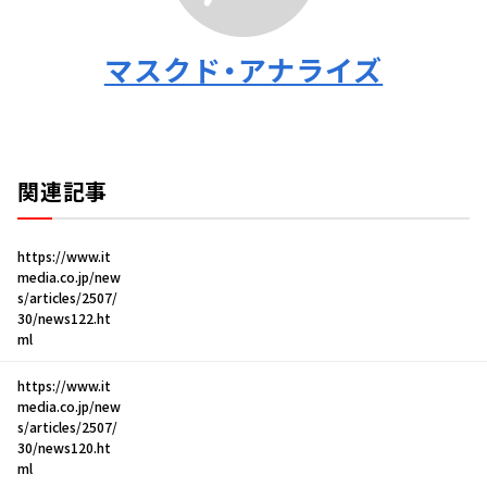
マスクド・アナライズ
関連記事
https://www.it
media.co.jp/new
s/articles/2507/
30/news122.ht
ml
https://www.it
media.co.jp/new
s/articles/2507/
30/news120.ht
ml