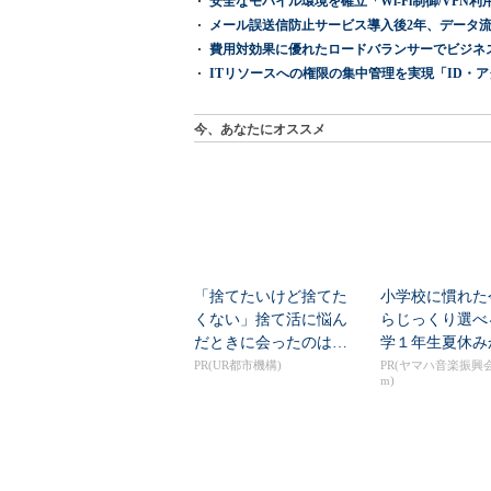
安全なモバイル環境を確立「Wi-Fi制御/VPN利用の強制
メール誤送信防止サービス導入後2年、データ流
費用対効果に優れたロードバランサーでビジネ
ITリソースへの権限の集中管理を実現「ID・アクセス管理 『I
今、あなたにオススメ
「捨てたいけど捨てた
小学校に慣れた
くない」捨て活に悩ん
らじっくり選べ
だときに会ったのは…
学１年生夏休み
「音楽教室」デビ
PR(UR都市機構)
PR(ヤマハ音楽振興会
m)