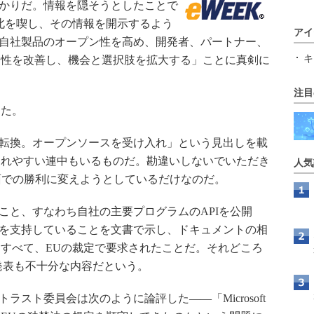
るばかりだ。情報を隠そうとしたことで
北を喫し、その情報を開示するよう
アイ
は、「自社製品のオープン性を高め、開発者、パートナー、
キ
用性を改善し、機会と選択肢を拡大する」ことに真剣に
注目
た。
な方針転換。オープンソースを受け入れ」という見出しを載
されやすい連中もいるものだ。勘違いしないでいただき
人気
をPR面での勝利に変えようとしているだけなのだ。
いること、すなわち自社の主要プログラムのAPIを公開
張機能を支持していることを文書で示し、ドキュメントの相
すべて、EUの裁定で要求されたことだ。それどころ
tの発表も不十分な内容だという。
反トラスト委員会は次のように論評した――「Microsoft