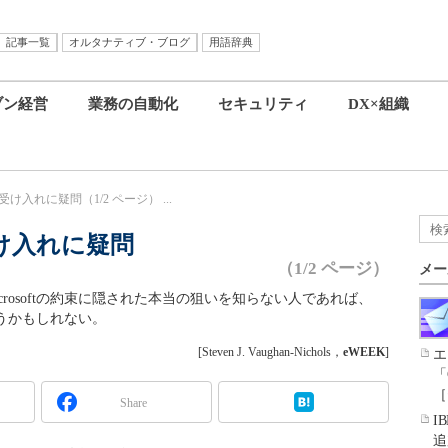
記事一覧
オルタナティブ・ブログ
用語辞典
ブン経営
業務の自動化
セキュリティ
DX×組織
入れに疑問（1/2 ページ） ...
け入れに疑問
（1/2 ページ）
メー
rosoftの約束に隠された本当の狙いを知らない人であれば、
思うかもしれない。
[Steven J. Vaughan-Nichols，
eWEEK
]
エ
「
［
Share
I
追