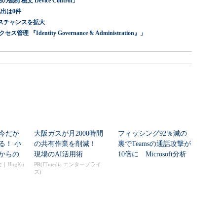
 秘文 Device Control」
出は0件
スチャンスを拡大
dentity Governance & Administration』」
今だか
大阪ガスが月2000時間
フィッシング92％減の
る！ 小
の共有作業を削減！
裏でTeamsの通話攻撃が
からの
現場のAI活用術
10倍に Microsoft分析
ュ...
｜HugKu
PR(ITmedia エンタープライ
ズ)