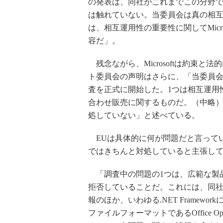
の発表は、同社がこれまでこの分野で
は触れていない。当委員会は真の相
は、相互運用性の重要性に関してMicr
容だ」。
残念ながら、Microsoftは約束
ト委員会の声明はさらに、「当委員会は20
査を正式に開始した。1つは相互運用
合わせ販売に関するものだ。（中略）本日
処していない」と述べている。
EUは具体的に何が問題だと言っている
ではきちんと対処していると主張し
「調査中の問題の1つは、広範な製品に
拒否していることだ。これには、同社の
報のほか、いわゆる.NET Framework
ファイルフォーマットであるOffice 