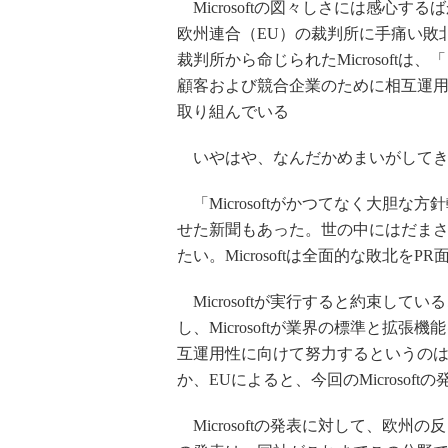
Microsoftの図々しさには感心す
欧州連合（EU）の裁判所に手痛い敗
裁判所から命じられたMicrosoft
顧客および競合企業のために相互運
取り組んでいる
いやはや、なんだかめまいがしてき
「Microsoftがかつてなく大胆
せた新聞もあった。世の中にはだま
たい。Microsoftは全面的な敗北
Microsoftが実行すると約束して
し、Microsoftが業界の標準と拡
互運用性に向けて努力するというのは
か、EUによると、今回のMicrosof
Microsoftの発表に対して、欧州の