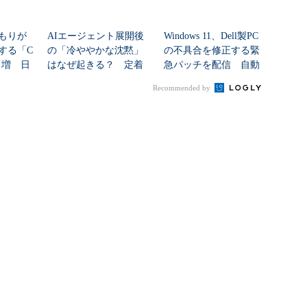
もりが
AIエージェント展開後
Windows 11、Dell製PC
する「C
の「冷ややかな沈黙」
の不具合を修正する緊
8％増 日
はなぜ起きる？ 定着
急パッチを配信 自動
を促すチェンジマネ...
配信...
Recommended by