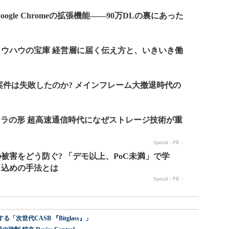
世代CASB 『Bitglass』」