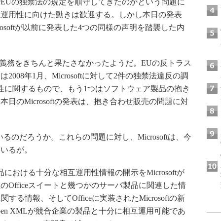
EUの独禁法の規定を順守してきたのかという問題に
互運用性に向けた動きは歓迎する。しかし本日の発表
osoftが以前に発表した4つの同様の声明を踏襲した内
と法的義務をきちんと果たさなかったようだ。EUの反トラス
08年1月、Microsoftに対して2件の独禁法違反の調
性に関するもので、もう1つはソフトウェア製品の抱き
のMicrosoftの発表は、抱き合わせ販売の問題に対
のだろうか。これらの問題に対し、Microsoftは、今
ているが。
おける十分な相互運用性情報の開示をMicrosoftが
Officeスイートと幾つかのサーバ製品に関連した情
に関する情報、そしてOfficeに実装されたMicrosoftの新
Open XMLが競合企業の製品と十分に相互運用可能であ