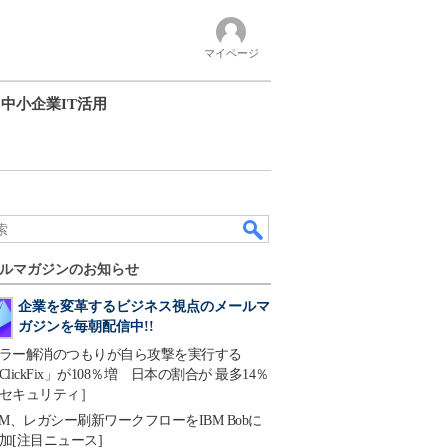
マイページ
中小企業IT活用
ルマガジンのお知らせ
企業を変革するビジネス視点のメールマ
ガジンを毎朝配信中!!
ラー解消のつもりが自ら攻撃を実行する
ClickFix」が108％増 日本の割合が 最多14％
セキュリティ］
BM、レガシー刷新ワークフローをIBM Bobに
加[注目ニュース]