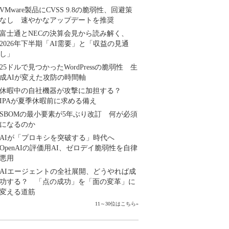
VMware製品にCVSS 9.8の脆弱性、回避策
なし 速やかなアップデートを推奨
富士通とNECの決算会見から読み解く、
2026年下半期「AI需要」と「収益の見通
し」
25ドルで見つかったWordPressの脆弱性 生
成AIが変えた攻防の時間軸
休暇中の自社機器が攻撃に加担する？
IPAが夏季休暇前に求める備え
SBOMの最小要素が5年ぶり改訂 何が必須
になるのか
AIが「プロキシを突破する」時代へ
OpenAIの評価用AI、ゼロデイ脆弱性を自律
悪用
AIエージェントの全社展開、どうやれば成
功する？ 「点の成功」を「面の変革」に
変える道筋
11～30位はこちら
»