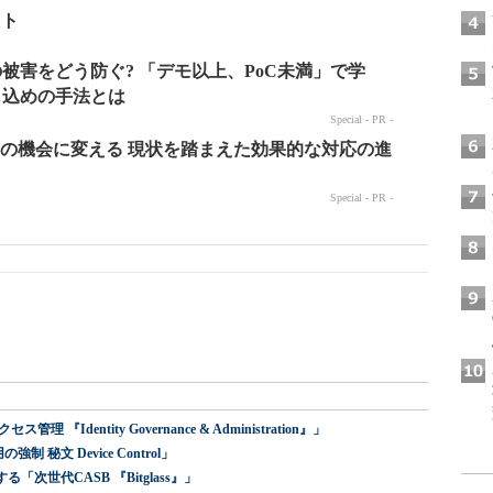
ット
dentity Governance & Administration』」
 秘文 Device Control」
世代CASB 『Bitglass』」