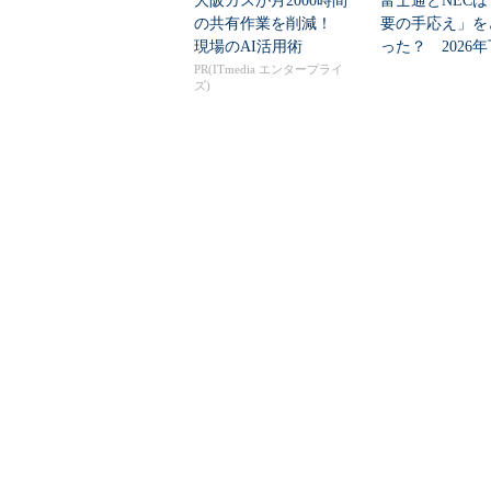
大阪ガスが月2000時間
富士通とNECは
の共有作業を削減！
要の手応え」を
現場のAI活用術
った？ 2026
の見通しを考...
PR(ITmedia エンタープライ
ズ)