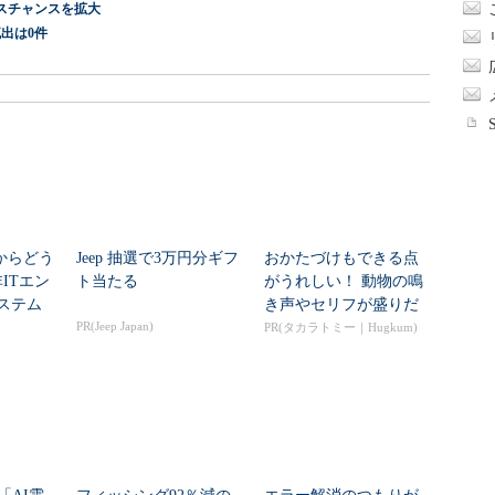
スチャンスを拡大
出は0件
」からどう
Jeep 抽選で3万円分ギフ
おかたづけもできる点
ITエン
ト当たる
がうれしい！ 動物の鳴
システム
き声やセリフが盛りだ
PR(Jeep Japan)
くさんの「アニア ...
PR(タカラトミー｜Hugkum)