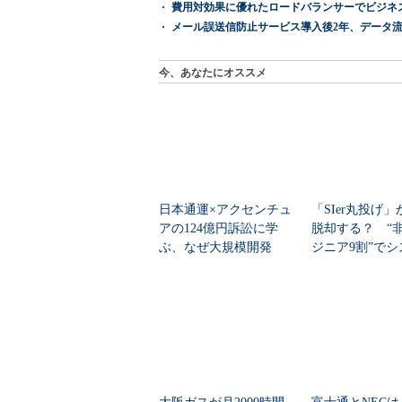
費用対効果に優れたロードバランサーでビジネ
メール誤送信防止サービス導入後2年、データ流
今、あなたにオススメ
日本通運×アクセンチュ
「SIer丸投げ
アの124億円訴訟に学
脱却する？ “非
ぶ、なぜ大規模開発
ジニア9割”で
は“燃える”のか
刷新に挑...