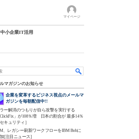
マイページ
中小企業IT活用
ルマガジンのお知らせ
企業を変革するビジネス視点のメールマ
ガジンを毎朝配信中!!
ラー解消のつもりが自ら攻撃を実行する
ClickFix」が108％増 日本の割合が 最多14％
セキュリティ］
BM、レガシー刷新ワークフローをIBM Bobに
加[注目ニュース]