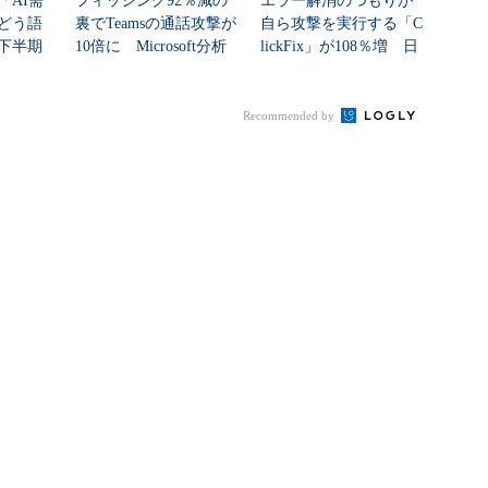
「AI需
フィッシング92％減の
エラー解消のつもりが
どう語
裏でTeamsの通話攻撃が
自ら攻撃を実行する「C
年下半期
10倍に Microsoft分析
lickFix」が108％増 日
本の割...
Recommended by