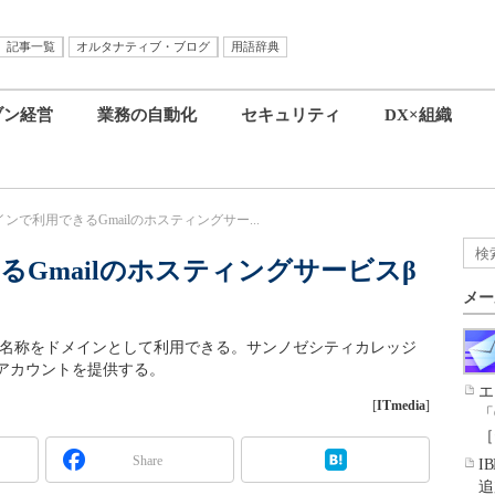
記事一覧
オルタナティブ・ブログ
用語辞典
ブン経営
業務の自動化
セキュリティ
DX×組織
ンで利用できるGmailのホスティングサー...
Gmailのホスティングサービスβ
メー
学校の名称をドメインとして利用できる。サンノゼシティカレッジ
アカウントを提供する。
エ
[
ITmedia
]
「
［
Share
I
追