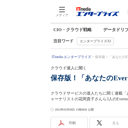
メディア
CIO・クラウド戦略
データドリ
注目ワード
エンタープライズAI
ITmedia エンタープライズ
保存版！「あなたのEve
クラウド達人に聞く
保存版！「あなたのEve
クラウドサービスの達人たちに聞く連載「あな
ャーナリストの花岡貴子さんら3人のEvern
2012年03月09日 11時00分 公開
印刷
見る