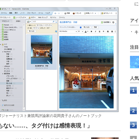
に
アイ
キ
注目
人気
ITジャーナリスト兼競馬評論家の花岡貴子さんのノートブック
もない……、タグ付けは感情表現！」