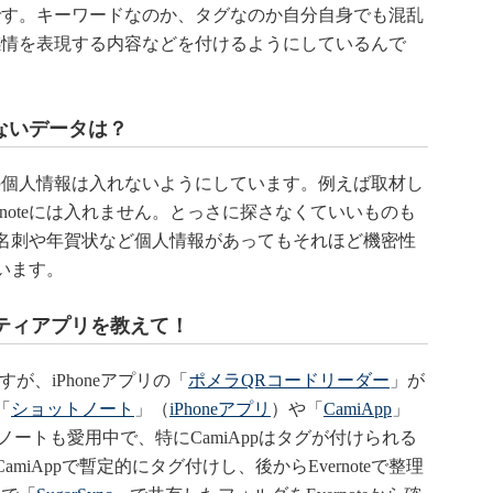
です。キーワードなのか、タグなのか自分自身でも混乱
感情を表現する内容などを付けるようにしているんで
いないデータは？
個人情報は入れないようにしています。例えば取材し
rnoteには入れません。とっさに探さなくていいものも
ただ、名刺や年賀状など個人情報があってもそれほど機密性
ています。
ティアプリを教えて！
が、iPhoneアプリの「
ポメラQRコードリーダー
」が
「
ショットノート
」（
iPhoneアプリ
）や「
CamiApp
」
ートも愛用中で、特にCamiAppはタグが付けられる
CamiAppで暫定的にタグ付けし、後からEvernoteで整理