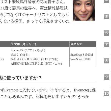
ナリスト兼競馬評論家の花岡貴子さん。
21歳で競馬の世界へ。実は情報処理試
だけでなくITジャーナリストとしても活
い込んでいる様子。さっそく拝見させていた
スマホ（キャリア）
スキャナ
iPhone 4S（ソフトバンク）
iPad 2（Wi-Fi）
ScanSnap S1500M
 7）
GALAXY S II SC-02C（NTTドコモ）
ScanSnap S1100
ARROWS Tab LTE F-01D（NTTドコモ）
いう風に使っていますか？
rnoteに入れています。そうすると、Evernoteに保
こともあるんです。記憶を思い出すための“きっか