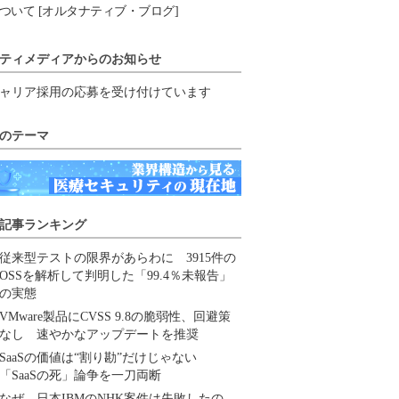
ついて [オルタナティブ・ブログ]
ティメディアからのお知らせ
ャリア採用の応募を受け付けています
のテーマ
記事ランキング
従来型テストの限界があらわに 3915件の
OSSを解析して判明した「99.4％未報告」
の実態
VMware製品にCVSS 9.8の脆弱性、回避策
なし 速やかなアップデートを推奨
SaaSの価値は“割り勘”だけじゃない
「SaaSの死」論争を一刀両断
なぜ、日本IBMのNHK案件は失敗したの