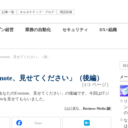
記事一覧
オルタナティブ・ブログ
用語辞典
ブン経営
業務の自動化
セキュリティ
DX×組織
rnote、見せてください」（後...
rnote、見せてください」（後編）
メー
（1/3 ページ）
たのEvernote、見せてください」の後編です。今回はITジ
oteを見せてもらいました。
リ
ン
[山口真弘，
Business Media 誠
]
の
な
Share
は