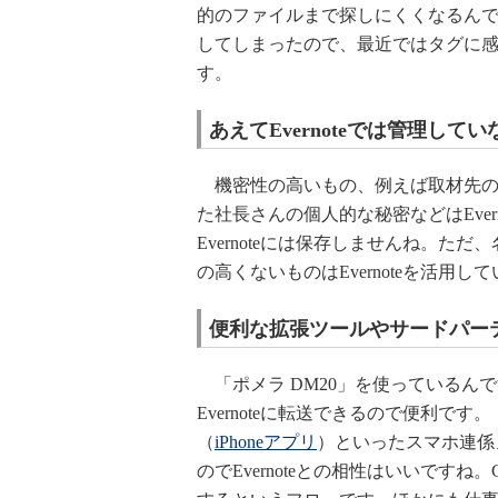
的のファイルまで探しにくくなるん
してしまったので、最近ではタグに
す。
あえてEvernoteでは管理して
機密性の高いもの、例えば取材先の
た社長さんの個人的な秘密などはEve
Evernoteには保存しませんね。
の高くないものはEvernoteを活用し
便利な拡張ツールやサードパー
「ポメラ DM20」を使っているんです
Evernoteに転送できるので便利です。
（
iPhoneアプリ
）といったスマホ連係ノ
のでEvernoteとの相性はいいですね。