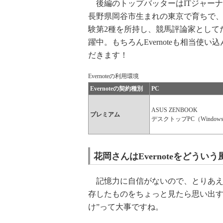
後編のトップバッターはITジャー
長野県岡谷市生まれの東京で育ちで、
験第2種を所持し、競馬評論家として
躍中。もちろんEvernoteも相当使
だきます！
Evernoteの利用環境
Evernoteの契約種別
PC
ASUS ZENBOOK
プレミアム
デスクトップPC（Windows
花岡さんはEvernoteをどう
記憶力に自信がないので、とりあえずEve
存したものをちょっと見たら思い出す
け”って大事ですね。