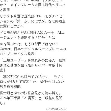
か？ メインフレーム大撤退時代のリスク
と教訓
リホストを選ぶ企業は63％ モダナイゼー
ションの「第一歩」のはずが、なぜ終着点
に変わるのか？
ドコモが選んだAPI保護の次の一手 AIエ
ージェントを統制する「門番」とは
AIを選ぶのは、もうIT部門ではない？
Gartner、日本のデジタルワークプレースの
ハイプ・サイクル発表
「正規ユーザー」を隠れみのに侵入 信頼
された基盤を狙う最新サイバー脅威【調
査】
「2800万点から目当ての1品へ」 モノタ
ロウが4カ月で実装した、AI任せにしない
独自検索機能
富士通とNECの決算会見から読み解く、
2026年下半期「AI需要」と「収益の見通
し」
11～30位はこちら
»