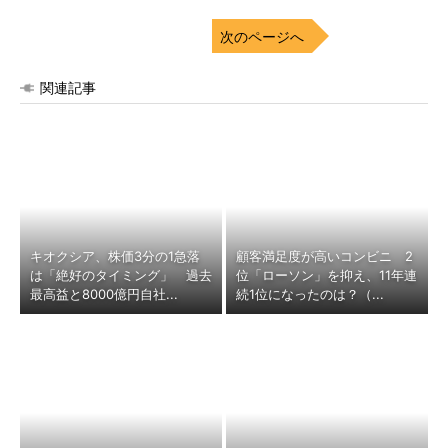
次のページへ
関連記事
キオクシア、株価3分の1急落
顧客満足度が高いコンビニ 2
は「絶好のタイミング」 過去
位「ローソン」を抑え、11年連
最高益と8000億円自社...
続1位になったのは？（...