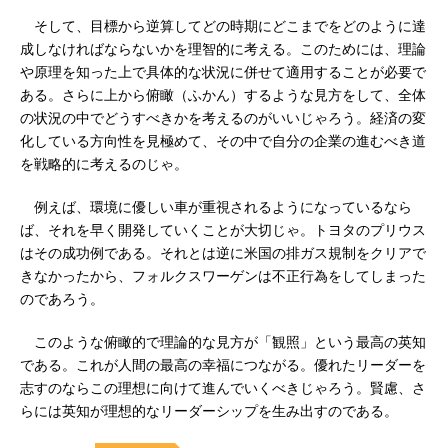
そして、目標から逆算してどの時期にどこまでをどのように達
成しなければならないかを理智的に考える。このためには、理論
や原理を知った上で具体的な状況に併せて適用することが必要で
ある。さらに上から俯瞰（ふかん）するような見方をして、全体
の状況の中でどうすべきかを考えるのがいいじゃろう。経済の変
化している方向性を見極めて、その中で自分の企業の進むべき道
を戦略的に考えるのじゃ。
例えば、環境に優しい車が重視されるようになっているなら
ば、それを早く開発していくことが大切じゃ。トヨタのプリウス
はその成功例である。それとは逆に米国の排ガス規制をクリアで
きなかったから、フォルクスワーゲンは不正行為をしてしまった
のであろう。
このような俯瞰的で理論的な見方が「観照」という最高の英知
である。これが人間の最高の幸福につながる。優れたリーダーを
志すのならこの理想に向けて進んでいくべきじゃろう。賢慮、さ
らには英知が理想的なリーダーシップを生み出すのである。