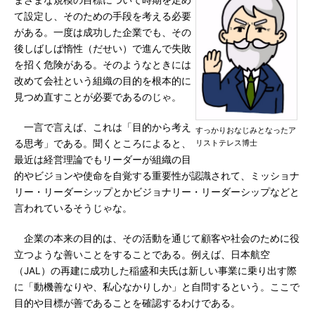
まざまな規模の目標について時期を定め
て設定し、そのための手段を考える必要
がある。一度は成功した企業でも、その
後しばしば惰性（だせい）で進んで失敗
を招く危険がある。そのようなときには
改めて会社という組織の目的を根本的に
見つめ直すことが必要であるのじゃ。
一言で言えば、これは「目的から考え
すっかりおなじみとなったア
る思考」である。聞くところによると、
リストテレス博士
最近は経営理論でもリーダーが組織の目
的やビジョンや使命を自覚する重要性が認識されて、ミッショナ
リー・リーダーシップとかビジョナリー・リーダーシップなどと
言われているそうじゃな。
企業の本来の目的は、その活動を通じて顧客や社会のために役
立つような善いことをすることである。例えば、日本航空
（JAL）の再建に成功した稲盛和夫氏は新しい事業に乗り出す際
に「動機善なりや、私心なかりしか」と自問するという。ここで
目的や目標が善であることを確認するわけである。