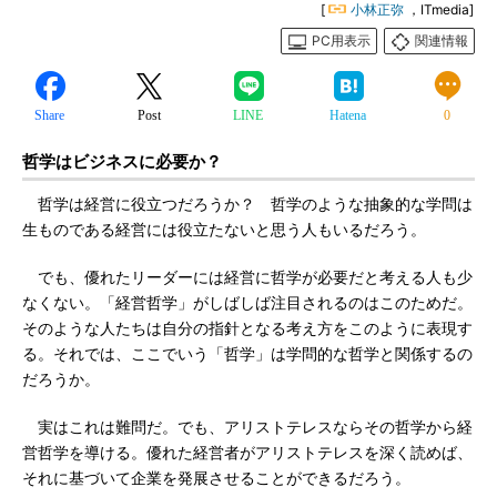
[
小林正弥
，ITmedia]
PC用表示
関連情報
Share
Post
LINE
Hatena
0
哲学はビジネスに必要か？
哲学は経営に役立つだろうか？ 哲学のような抽象的な学問は
生ものである経営には役立たないと思う人もいるだろう。
でも、優れたリーダーには経営に哲学が必要だと考える人も少
なくない。「経営哲学」がしばしば注目されるのはこのためだ。
そのような人たちは自分の指針となる考え方をこのように表現す
る。それでは、ここでいう「哲学」は学問的な哲学と関係するの
だろうか。
実はこれは難問だ。でも、アリストテレスならその哲学から経
営哲学を導ける。優れた経営者がアリストテレスを深く読めば、
それに基づいて企業を発展させることができるだろう。