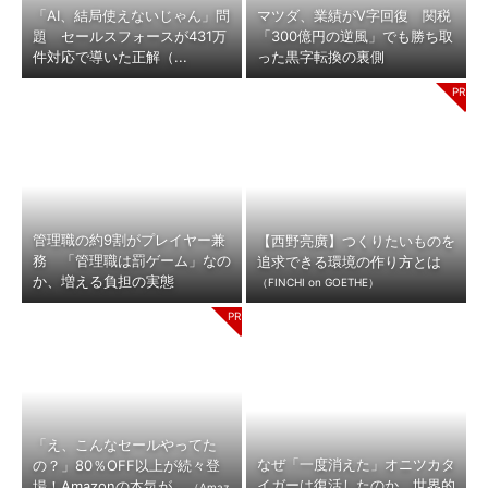
「AI、結局使えないじゃん」問
マツダ、業績がV字回復 関税
題 セールスフォースが431万
「300億円の逆風」でも勝ち取
件対応で導いた正解（...
った黒字転換の裏側
管理職の約9割がプレイヤー兼
【西野亮廣】つくりたいものを
務 「管理職は罰ゲーム」なの
追求できる環境の作り方とは
か、増える負担の実態
（FINCHI on GOETHE）
「え、こんなセールやってた
なぜ「一度消えた」オニツカタ
の？」80％OFF以上が続々登
イガーは復活したのか 世界的
場！Amazonの本気が...
（Amaz