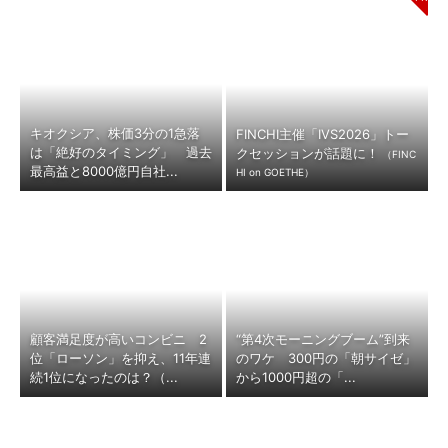
キオクシア、株価3分の1急落
FINCHI主催「IVS2026」トー
は「絶好のタイミング」 過去
クセッションが話題に！
（FINC
最高益と8000億円自社...
HI on GOETHE）
顧客満足度が高いコンビニ 2
“第4次モーニングブーム”到来
位「ローソン」を抑え、11年連
のワケ 300円の「朝サイゼ」
続1位になったのは？（...
から1000円超の「...