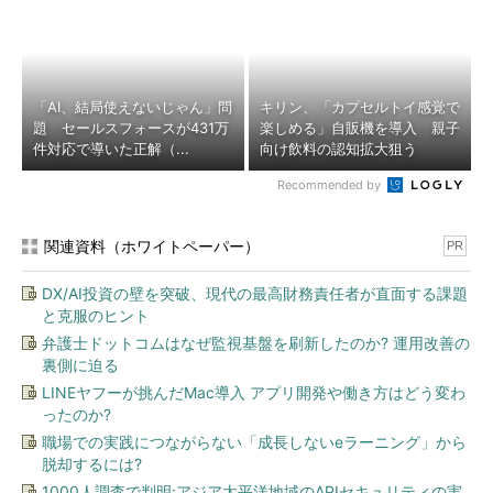
「AI、結局使えないじゃん」問
キリン、「カプセルトイ感覚で
題 セールスフォースが431万
楽しめる」自販機を導入 親子
件対応で導いた正解（...
向け飲料の認知拡大狙う
Recommended by
関連資料（ホワイトペーパー）
PR
DX/AI投資の壁を突破、現代の最高財務責任者が直面する課題
と克服のヒント
弁護士ドットコムはなぜ監視基盤を刷新したのか? 運用改善の
裏側に迫る
LINEヤフーが挑んだMac導入 アプリ開発や働き方はどう変わ
ったのか?
職場での実践につながらない「成長しないeラーニング」から
脱却するには?
1000人調査で判明:アジア太平洋地域のAPIセキュリティの実