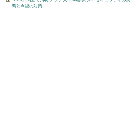
態と今後の対策
今、あなたにオススメ
「え、こんなセールやってた
の？」80％OFF以上が続々登
場！Amazonの本気が...
PR(Amazon)
「え、こんなセールやってたの？」80％OFF以
上が続々登場！Amazonの本気が...
PR(Amazon)
ワークマン「次世代ファン付きウエア」が登