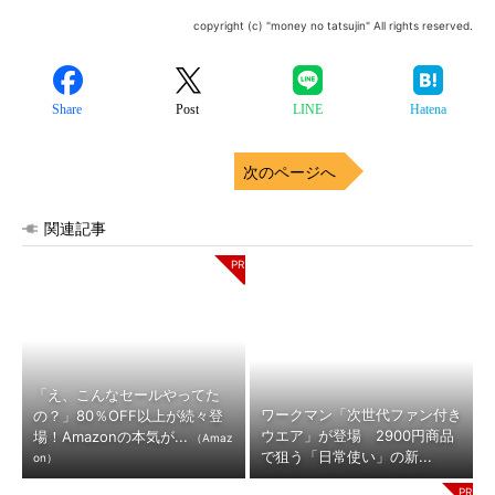
copyright (c) "money no tatsujin" All rights reserved.
Share
Post
LINE
Hatena
次のページへ
関連記事
「え、こんなセールやってた
ワークマン「次世代ファン付き
の？」80％OFF以上が続々登
ウエア」が登場 2900円商品
場！Amazonの本気が...
（Amaz
で狙う「日常使い」の新...
on）