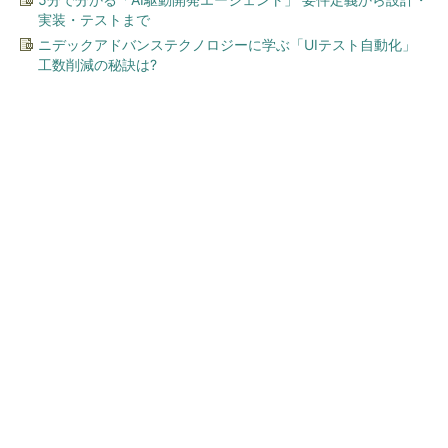
実装・テストまで
ニデックアドバンステクノロジーに学ぶ「UIテスト自動化」
工数削減の秘訣は?
今、あなたにオススメ
Jeep史上最長! 85時間の試乗
体験
PR(Jeep Japan)
Jeepの7シーターを85時間体験！
PR(Jeep Japan)