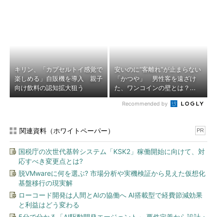
キリン、「カプセルトイ感覚で
安いのに“客離れ”が止まらない
楽しめる」自販機を導入 親子
「かつや」 男性客を遠ざけ
向け飲料の認知拡大狙う
た、ワンコインの壁とは？...
Recommended by
関連資料（ホワイトペーパー）
PR
国税庁の次世代基幹システム「KSK2」稼働開始に向けて、対
応すべき変更点とは?
脱VMwareに何を選ぶ? 市場分析や実機検証から見えた仮想化
基盤移行の現実解
ローコード開発は人間とAIの協働へ AI搭載型で経費節減効果
と利益はどう変わる
5分で分かる「AI駆動開発エージェント」 要件定義から設計・