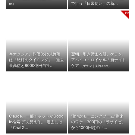
で狙う「日常使い」の新...
on）
キオクシア、株価3分の1急落
翌朝、引き締まる肌。ゲラン、
は「絶好のタイミング」 過去
アベイユ・ロイヤルの新ナイト
最高益と8000億円自社...
ケア
（ゲラン｜美的.com）
Claude、一部チャットがGoog
“第4次モーニングブーム”到来
le検索で“丸見え”に 過去には
のワケ 300円の「朝サイゼ」
「ChatG...
から1000円超の「...