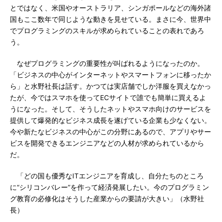
とではなく、米国やオーストラリア、シンガポールなどの海外諸
国もここ数年で同じような動きを見せている。まさに今、世界中
でプログラミングのスキルが求められていることの表れであろ
う。
なぜプログラミングの重要性が叫ばれるようになったのか。
「ビジネスの中心がインターネットやスマートフォンに移ったか
ら」と水野社長は話す。かつては実店舗でしか洋服を買えなかっ
たが、今ではスマホを使ってECサイトで誰でも簡単に買えるよ
うになった。そして、そうしたネットやスマホ向けのサービスを
提供して爆発的なビジネス成長を遂げている企業も少なくない。
今や新たなビジネスの中心がこの分野にあるので、アプリやサー
ビスを開発できるエンジニアなどの人材が求められているから
だ。
「どの国も優秀なITエンジニアを育成し、自分たちのところ
に“シリコンバレー”を作って経済発展したい。今のプログラミン
グ教育の必修化はそうした産業からの要請が大きい」（水野社
長）