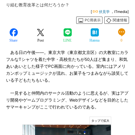
り組む教育改革とは何だろうか？
[
伏見学
，ITmedia]
PC用表示
関連情報
Share
Post
LINE
Hatena
0
ある日の午後――。東京大学（東京都文京区）の大教室にカラ
フルなTシャツを着た中学・高校生たちが50人ほど集まり、和気
あいあいとした様子でPC画面に向かっている。室内にはアメリ
カンポップミュージックが流れ、お菓子をつまみながら談笑して
いる子どもたちもいる。
一見すると仲間内のサークル活動のように思えるが、実はアプ
リ開発やゲームプログラミング、Webデザインなどを目的とした
サマーキャンプがここで行われているのである。