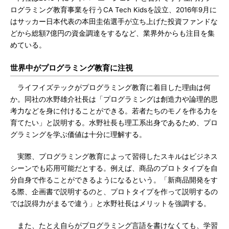
ログラミング教育事業を行うCA Tech Kidsを設立、2016年9月に
はサッカー日本代表の本田圭佑選手が立ち上げた投資ファンドな
どから総額7億円の資金調達をするなど、業界外からも注目を集
めている。
世界中がプログラミング教育に注視
ライフイズテックがプログラミング教育に着目した理由は何
か。同社の水野雄介社長は「プログラミングは創造力や論理的思
考力などを身に付けることができる。若者たちのモノを作る力を
育てたい」と説明する。水野社長も理工系出身であるため、プロ
グラミングを学ぶ価値は十分に理解する。
実際、プログラミング教育によって習得したスキルはビジネス
シーンでも応用可能だとする。例えば、商品のプロトタイプを自
分自身で作ることができるようになるという。「新商品開発をす
る際、企画書で説明するのと、プロトタイプを作って説明するの
では説得力がまるで違う」と水野社長はメリットを強調する。
また、たとえ自らがプログラミング言語を書けなくても、学習