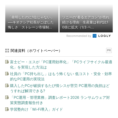
「発明したのに1位じゃない」
ソニーの“着るエアコン”が売れ
──キオクシア社長がこぼした
続ける理由 生産量は初代比1
悔しさ ストレージ市場制...
0倍に拡大（1/3 ペ...
Recommended by
関連資料（ホワイトペーパー）
PR
富士ピー・エスが「PC運用効率化」「PCライフサイクル最適
化」を実現した方法は
社員の「PC持ち出し」はもう怖くない 低コスト・安全・効率
的なPC運用の実現法
購入したPCが破損するたび情シスが苦労 PC運用の負担はど
うすれば解消できる?
「PC運用・管理業務」調査レポート2026 ランサムウェア対
策実態調査報告付き
学習塾向け「Wi-Fi導入」ガイド