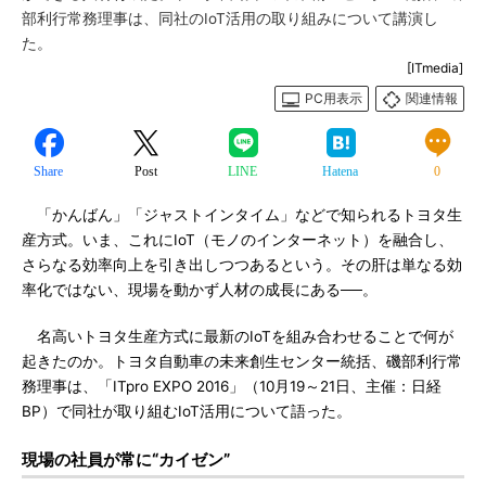
部利行常務理事は、同社のIoT活用の取り組みについて講演し
た。
[ITmedia]
PC用表示
関連情報
Share
Post
LINE
Hatena
0
「かんばん」「ジャストインタイム」などで知られるトヨタ生
産方式。いま、これにIoT（モノのインターネット）を融合し、
さらなる効率向上を引き出しつつあるという。その肝は単なる効
率化ではない、現場を動かず人材の成長にある──。
名高いトヨタ生産方式に最新のIoTを組み合わせることで何が
起きたのか。トヨタ自動車の未来創生センター統括、磯部利行常
務理事は、「ITpro EXPO 2016」（10月19～21日、主催：日経
BP）で同社が取り組むIoT活用について語った。
現場の社員が常に“カイゼン”