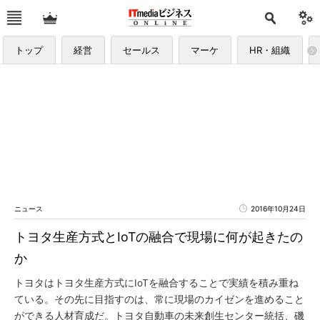
トップ
経営
セールス
マーケ
HR・組織
ニュース
2016年10月24日
トヨタ生産方式とIoTの融合で現場に何が起きたの
か
トヨタはトヨタ生産方式にIoTを融合することで実績を積み重ね
ている。その先に目指すのは、常に現場のカイゼンを進めること
ができる人材育成だ。トヨタ自動車の未来創生センター統括、磯