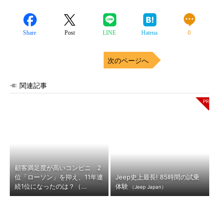
Share
Post
LINE
Hatena
0
次のページへ
関連記事
顧客満足度が高いコンビニ 2
位「ローソン」を抑え、11年連
Jeep史上最長! 85時間の試乗
続1位になったのは？（...
体験
（Jeep Japan）