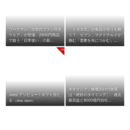
ワークマン「次世代ファン付き
「トヨタ式」が食品小売りを救
ウエア」が登場 2900円商品
う？ セブン、マクドナルドが
で狙う「日常使い」の新...
挑む「需要を先につかむ」...
キオクシア、株価3分の1急落
Jeep アソビュー！ギフト当た
は「絶好のタイミング」 過去
る
最高益と8000億円自社...
（Jeep Japan）