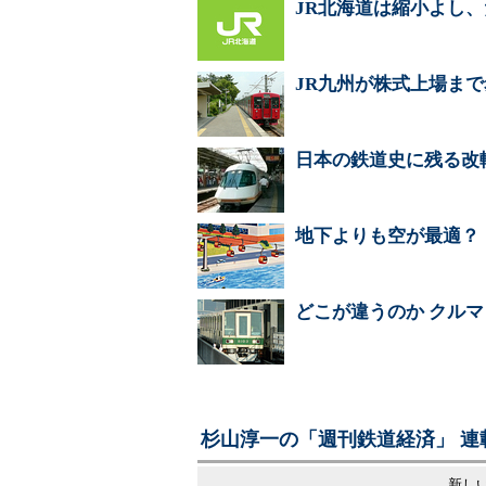
JR北海道は縮小よし
JR九州が株式上場ま
日本の鉄道史に残る改
地下よりも空が最適？
どこが違うのか クル
杉山淳一の「週刊鉄道経済」 連
新しい