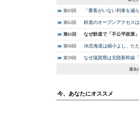
「乗客がいない列車を減
63
鉄道のオープンアクセス
62
なぜ鉄道で「不公平政策
61
JR北海道は縮小よし、た
60
なぜ滋賀県は北陸新幹線
59
過去
今、あなたにオススメ