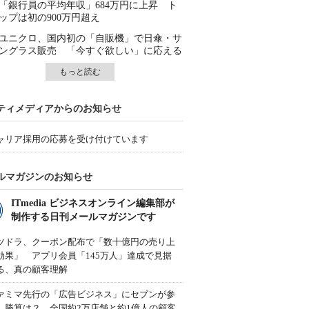
「銀行員の平均年収」684万円に上昇 ト
ップは初の900万円超え
ユニクロ、国内初の「自販機」で日傘・サ
ングラス販売 「今すぐ欲しい」に応える
もっと読む
ティメディアからのお知らせ
ャリア採用の応募を受け付けています
ルマガジンのお知らせ
ITmedia ビジネスオンライン編集部が
制作する日刊メールマガジンです
ツドラ、クーポン配布で「数十億円の売り上
効果」 アプリ会員「145万人」達成で見据
る、真の顧客理解
ァミマ先行の「広告ビジネス」にセブンが参
、勝算は？ 全国約2万店舗と約1億人の顧客