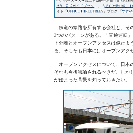
中。信州大学大学院工学系研究科博士前期課程
う9 公式ガイドブック
』、『
ぼくは乗り鉄、お
イト「
OFFICE THREE TREES
」ブログ:「
すぎや
鉄道の線路を所有する会社と、その
3つのパターンがある。「直通運転
下分離とオープンアクセスは似たよ
る。そもそも日本にはオープンアク
オープンアクセスについて、日本の
それも今後議論されるべきだ。しか
が始まった背景を知っておきたい。