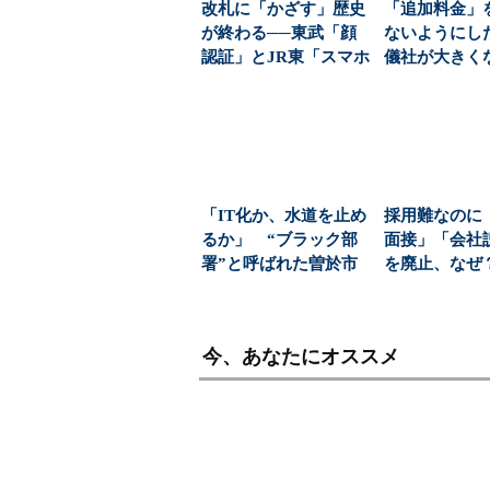
改札に「かざす」歴史
「追加料金」
が終わる──東武「顔
ないようにし
認証」とJR東「スマホ
儀社が大きく
無線」の覇権争い
(1/6)
「IT化か、水道を止め
採用難なのに
るか」 “ブラック部
面接」「会社
署”と呼ばれた曽於市
を廃止、なぜ
水道課が挑んだ、金...
「大屋根リン
っ...
今、あなたにオススメ