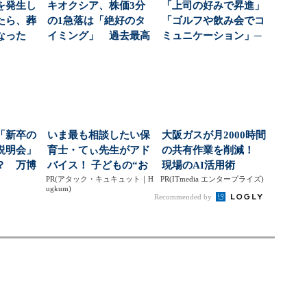
を発生し
キオクシア、株価3分
「上司の好みで昇進」
たら、葬
の1急落は「絶好のタ
「ゴルフや飲み会でコ
なった
イミング」 過去最高
ミュニケーション」─
益と8000億円自社...
─会社をむしばむ“お...
「新卒の
いま最も相談したい保
大阪ガスが月2000時間
説明会」
育士・てぃ先生がアド
の共有作業を削減！
？ 万博
バイス！ 子どもの“お
現場のAI活用術
グ」作
PR(アタック・キュキュット｜H
てつだい”に、どん...
PR(ITmedia エンタープライズ)
ugkum)
Recommended by