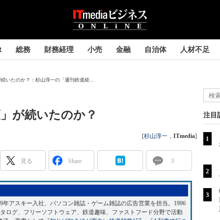
R
総務
財務経理
小売
金融
自治体
人材不足
続いたのか？：杉山淳一の「週刊鉄道経...
策」が続いたのか？
注目
[
杉山淳一
，
ITmedia
]
見る
Share
3
989年アスキー入社、パソコン雑誌・ゲーム雑誌の広告営業を担当。1996
カタログ、フリーソフトウェア、鉄道趣味、ファストフード分野で活動