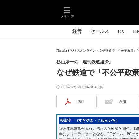
メディア
経営
セールス
CX
H
ITmedia ビジネスオンライン
なぜ鉄道で「不公平政策」が
杉山淳一の「週刊鉄道経済」
なぜ鉄道で「不公平政
2016年12月02日 06時30分 公開
印刷
通知
杉山淳一（すぎやま・じゅんいち）
1967年東京都生まれ。信州大学経済学部卒。1
年にフリーライターとなる。PCゲーム、PCの