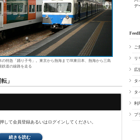
デ
Feed
ご
リ
本の特急「踊り子号」。東京から熱海までJR東日本、熱海から三島
根鉄道の線路を走る
広
運転」
タ
タ
利
プ
ンを押して会員登録あるいはログインしてください。
続きを読む