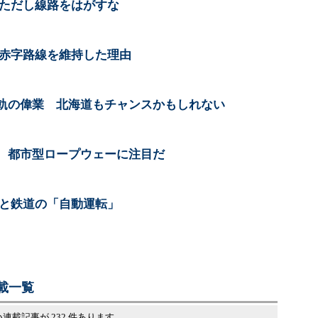
、ただし線路をはがすな
で赤字路線を維持した理由
軌の偉業 北海道もチャンスかもしれない
 都市型ロープウェーに注目だ
マと鉄道の「自動運転」
載一覧
連載記事が 232 件あります