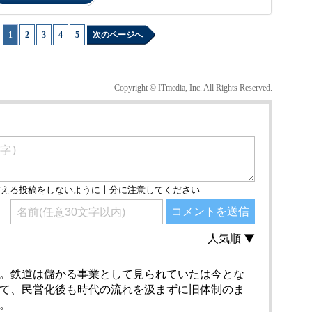
1
|
2
|
3
|
4
|
5
次のページへ
Copyright © ITmedia, Inc. All Rights Reserved.