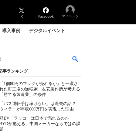
マイページ
X
Facebook
導入事例
デジタルイベント
記事ランキング
「1個80円のフックが売れるか」と一蹴さ
れた町工場の逆転劇 友安製作所が考える
「勝てる製造業」の条件
「バス運転手は稼げない」は過去の話？
ウィラーが年収600万円を実現した理由
軽EV「ラッコ」は日本で売れるのか
BYDが抱える、中国メーカーならではの課
題