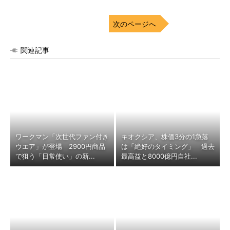
次のページへ
関連記事
ワークマン「次世代ファン付き
キオクシア、株価3分の1急落
ウエア」が登場 2900円商品
は「絶好のタイミング」 過去
で狙う「日常使い」の新...
最高益と8000億円自社...