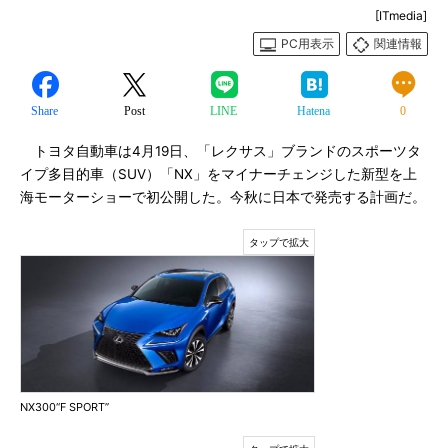
[ITmedia]
PC用表示
関連情報
Share
Post
LINE
Hatena
0
トヨタ自動車は4月19日、「レクサス」ブランドのスポーツタ
イプ多目的車（SUV）「NX」をマイナーチェンジした新型を上
海モーターショーで初公開した。今秋に日本で発売する計画だ。
NX300“F SPORT”