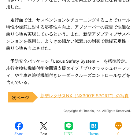
用した。
走行面では、サスペンションをチューニングすることでロール
特性や操舵に対する応答性を向上。アブソーバーの変更で快適な
乗り心地も実現しているという。また、新型アダプティブサスペ
ンションを採用し、よりきめ細かい減衰力の制御で操縦安定性・
乗り心地も向上させた。
予防安全パッケージ「Lexus Safety System +」を標準設定。
歩行者検知機能付衝突回避支援タイプ「プリクラッシュセーフテ
ィ」や全車速追従機能付きレーダークルーズコントロールなどを
含んでいる。
新型レクサスNX（NX300“F SPORT”）の写真
Copyright © ITmedia, Inc. All Rights Reserved.
Share
Post
LINE
Hatena
0