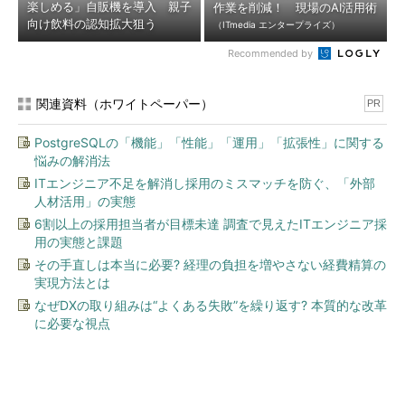
楽しめる」自販機を導入 親子
作業を削減！ 現場のAI活用術
向け飲料の認知拡大狙う
（ITmedia エンタープライズ）
Recommended by
関連資料（ホワイトペーパー）
PR
PostgreSQLの「機能」「性能」「運用」「拡張性」に関する
悩みの解消法
ITエンジニア不足を解消し採用のミスマッチを防ぐ、「外部
人材活用」の実態
6割以上の採用担当者が目標未達 調査で見えたITエンジニア採
用の実態と課題
その手直しは本当に必要? 経理の負担を増やさない経費精算の
実現方法とは
なぜDXの取り組みは“よくある失敗”を繰り返す? 本質的な改革
に必要な視点
今、あなたにオススメ