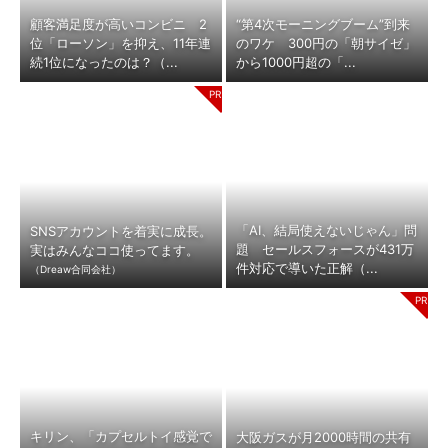
顧客満足度が高いコンビニ 2
“第4次モーニングブーム”到来
位「ローソン」を抑え、11年連
のワケ 300円の「朝サイゼ」
続1位になったのは？（...
から1000円超の「...
「AI、結局使えないじゃん」問
SNSアカウントを着実に成長。
題 セールスフォースが431万
実はみんなココ使ってます。
件対応で導いた正解（...
（Dreaw合同会社）
キリン、「カプセルトイ感覚で
大阪ガスが月2000時間の共有