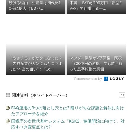
続ける理由 生産量は初代比1
来襲 BYDが199万円「新型E
0倍に拡大（1/3 ペ...
V軽」で仕掛ける一...
「やきまる」がザクになった？
マツダ、業績がV字回復 関税
岩谷産業がガンダムとコラボ
「300億円の逆風」でも勝ち取
した“本当の狙い”：「次...
った黒字転換の裏側
Recommended by
関連資料（ホワイトペーパー）
PR
FAQ運用の3つの落とし穴とは? 陥りがちな課題と解決に向け
たアプローチを紹介
国税庁の次世代基幹システム「KSK2」稼働開始に向けて、対
応すべき変更点とは?