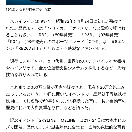
13代目となる現行モデル「V37」
スカイラインは1957年（昭和32年）4月24日に初代が発売さ
れた。歴代モデルは「ハコスカ」「ケンメリ」など愛称で呼ばれ
ることも多い。「R32」（89年発売）、「R33」（93年発売）、
「R34」（98年発売）のスポーツグレード「GT-R」は、直6エン
ジン「RB26DETT」とともに今も熱烈なファンがいる。
現行モデル「V37」は13代目。世界初のステアバイワイヤ機構
やハイブリッド、全方位運転支援システムを採用するなど、先端
技術を取り入れている。
これまでに300万台超が国内で販売され、現在も20万台以上が
走っているという。20日に開いたイベントで、星野朝子専務執行
役員は「同じ名称で60年もの長い間存続した車は、長い自動車の
歴史において大変貴重な存在」などと語った。
記念イベント「SKYLINE TIMELINE」は21～24日に六本木ヒル
ズで開催。歴代モデルの誕生年代に合わせ、当時の象徴的な写真