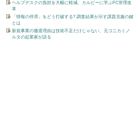
ヘルプデスクの負担を大幅に軽減、カルビーに学ぶPC管理改
革
「情報の停滞」をどう打破する? 調査結果が示す課題克服の鍵
とは
新規事業の撤退理由は技術不足だけじゃない、元コニカミノ
ルタの起業家が語る
今、あなたにオススメ
「言葉で伝える力」を育め
ば、イヤイヤ期もすっきり！
「アンパンマン ことばずか
ん...
PR(セガフェイブ｜HugKum)
「言葉で伝える力」を育めば、イヤイヤ期もす