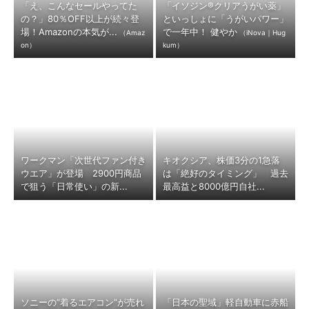
「え、こんなセールやってた
「イソジン®クリアうがい薬」
の？」80％OFF以上が続々登
といっしょに「うがいパワー」
場！Amazonの本気が...
で一年中！ 健やか
（Amaz
（iNova｜Hug
on）
kum）
ワークマン「次世代ファン付き
キオクシア、株価3分の1急落
ウエア」が登場 2900円商品
は「絶好のタイミング」 過去
で狙う「日常使い」の新...
最高益と8000億円自社...
ソニーの“着るエアコン”が売れ
「日本の聖域」軽自動車に赤船