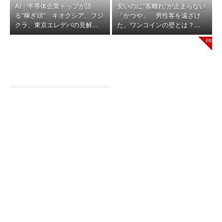
AI・半導体企業トップが語
安いのに“客離れ”が止まらない
る“稼ぎ頭” キオクシア、フジ
「かつや」 男性客を遠ざけ
クラ、東京エレデバの見解...
た、ワンコインの壁とは？...
紀伊國屋書店はなぜ「本が売れ
ない時代」に独り勝ちできたの
Jeep アソビュー！ギフト当た
か？ 5期連続増収増益を...
る
（Jeep Japan）
マツダ、業績がV字回復 関税
「私がウダウダしゃべるより聞
「300億円の逆風」でも勝ち取
きやすい」 三菱重工、決算説