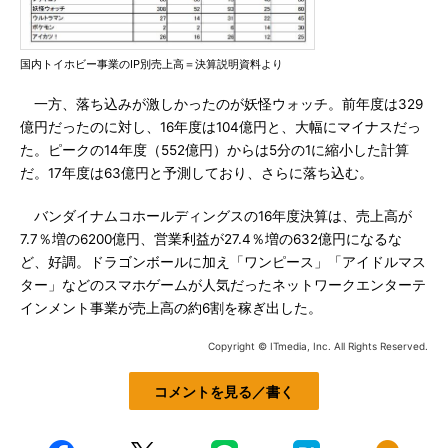
国内トイホビー事業のIP別売上高＝決算説明資料より
一方、落ち込みが激しかったのが妖怪ウォッチ。前年度は329
億円だったのに対し、16年度は104億円と、大幅にマイナスだっ
た。ピークの14年度（552億円）からは5分の1に縮小した計算
だ。17年度は63億円と予測しており、さらに落ち込む。
バンダイナムコホールディングスの16年度決算は、売上高が
7.7％増の6200億円、営業利益が27.4％増の632億円になるな
ど、好調。ドラゴンボールに加え「ワンピース」「アイドルマス
ター」などのスマホゲームが人気だったネットワークエンターテ
インメント事業が売上高の約6割を稼ぎ出した。
Copyright © ITmedia, Inc. All Rights Reserved.
コメントを見る／書く