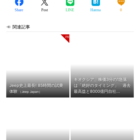
Share
Post
LINE
Hatena
0
関連記事
キオクシア、株価3分の1急落
Jeep史上最長! 85時間の試乗
は「絶好のタイミング」 過去
体験
最高益と8000億円自社...
（Jeep Japan）