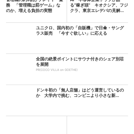
務 「管理職は罰ゲーム」な
る“稼ぎ頭” キオクシア、フジ
のか、増える負担の実態
クラ、東京エレデバの見解...
ユニクロ、国内初の「自販機」で日傘・サング
ラス販売 「今すぐ欲しい」に応える
全国の絶景ポイントにサウナ付きのシェア別荘
を展開
PR(COCO VILLA on GOETHE)
ドンキ初の「無人店舗」はどう運営しているの
か 大学内で挑む、コンビニより小さな新...