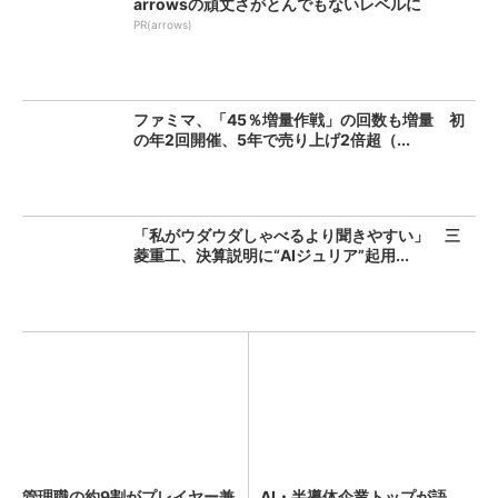
arrowsの頑丈さがとんでもないレベルに
PR(arrows)
ファミマ、「45％増量作戦」の回数も増量 初
の年2回開催、5年で売り上げ2倍超（...
「私がウダウダしゃべるより聞きやすい」 三
菱重工、決算説明に“AIジュリア”起用...
管理職の約9割がプレイヤー兼
AI・半導体企業トップが語