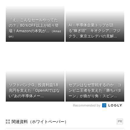
「え、こんなセールやってた
AI・半導体企業トップが語
の？」80％OFF以上が続々登
る“稼ぎ頭” キオクシア、フジ
場！Amazonの本気が...
（Amaz
クラ、東京エレデバの見解...
on）
ソフトバンクG、投資利益1.8
セブンはなぜ苦戦するのか コ
兆円を支えた「OpenAIではな
ンビニ王者を支えた「勝ちパタ
い“あの半導体メー...
ーン」が曲がり角：スピン...
Recommended by
関連資料（ホワイトペーパー）
PR