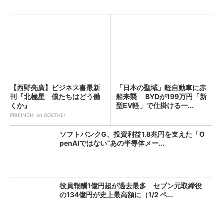
【西野亮廣】ビジネス書最新
「日本の聖域」軽自動車に赤
刊『北極星 僕たちはどう働
船来襲 BYDが199万円「新
くか』
型EV軽」で仕掛ける一...
PR(FINCHI on GOETHE)
ソフトバンクG、投資利益1.8兆円を支えた「O
penAIではない“あの半導体メー...
役員報酬1億円超が過去最多 セブン元取締役
の134億円が史上最高額に（1/2 ペ...