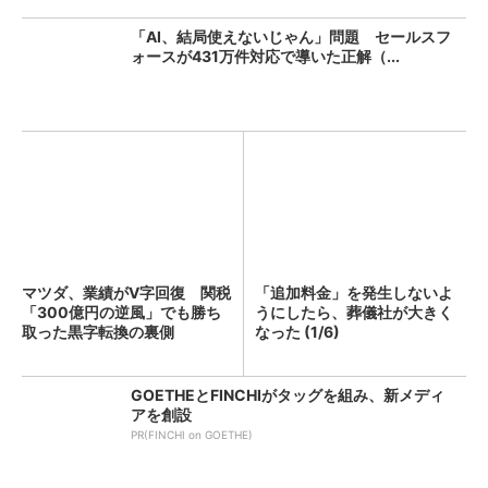
「AI、結局使えないじゃん」問題 セールスフ
ォースが431万件対応で導いた正解（...
マツダ、業績がV字回復 関税
「追加料金」を発生しないよ
「300億円の逆風」でも勝ち
うにしたら、葬儀社が大きく
取った黒字転換の裏側
なった (1/6)
GOETHEとFINCHIがタッグを組み、新メディ
アを創設
PR(FINCHI on GOETHE)