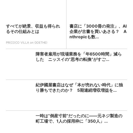
すべてが絶景、収益も得られ
書店に「3000冊の発注」、AI
るその仕組みとは
企業が古書を買いあさる？ A
nthropicも数...
PR(COCO VILLA on GOETHE)
障害者雇用が現場業務を「年6500時間」減ら
した ニッスイの“思考の転換”がすご...
紀伊國屋書店はなぜ「本が売れない時代」に独
り勝ちできたのか？ 5期連続増収増益を...
一時は“倒産寸前”だったのに――元ネジ製造の
町工場で、1人の採用枠に「350人」...