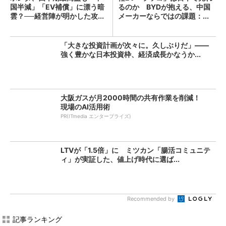
国半減」「EV補償」に漂う暗
るのか BYDが抱える、中国
雲？──経営陣が明かした攻...
メーカーならではの課題：...
「大きな投資計画が次々に。久しぶりだ」――
強く豊かな日本投資枠、経済成長かなうか...
大阪ガスが月2000時間の共有作業を削減！
現場のAI活用術
PR(ITmedia エンタープライズ)
LTVが「1.5倍」に ミツカン「腸活コミュニテ
ィ」が実証した、値上げ時代に選ば...
Recommended by
記事ランキング