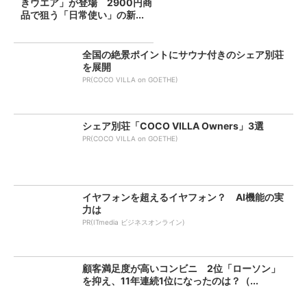
きウエア」が登場 2900円商
品で狙う「日常使い」の新...
全国の絶景ポイントにサウナ付きのシェア別荘
を展開
PR(COCO VILLA on GOETHE)
シェア別荘「COCO VILLA Owners」3選
PR(COCO VILLA on GOETHE)
イヤフォンを超えるイヤフォン？ AI機能の実
力は
PR(ITmedia ビジネスオンライン)
顧客満足度が高いコンビニ 2位「ローソン」
を抑え、11年連続1位になったのは？（...