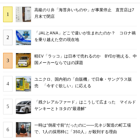
高級のり弁「海苔弁いちのや」が事業停止 直営店は7
月末で閉店
「JALとANA」どこで違いが生まれたのか？ コロナ禍
を乗り越えた空の現在地
軽EV「ラッコ」は日本で売れるのか BYDが抱える、中
国メーカーならではの課題
ユニクロ、国内初の「自販機」で日傘・サングラス販
売 「今すぐ欲しい」に応える
「残クレアルファード」はこうして広まった マイルド
ヤンキーとトヨタの“最適解”
一時は“倒産寸前”だったのに――元ネジ製造の町工場
で、1人の採用枠に「350人」が殺到する理由