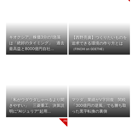
キオクシア、株価3分の1急落
【西野亮廣】つくりたいものを
は「絶好のタイミング」 過去
追求できる環境の作り方とは
最高益と8000億円自社...
（FINCHI on GOETHE）
「私がウダウダしゃべるより聞
マツダ、業績がV字回復 関税
きやすい」 三菱重工、決算説
「300億円の逆風」でも勝ち取
明に“AIジュリア”起用...
った黒字転換の裏側