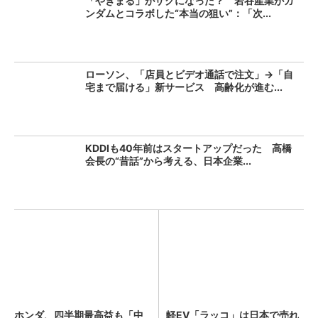
「やきまる」がザクになった？ 岩谷産業がガ
ンダムとコラボした“本当の狙い”：「次...
ローソン、「店員とビデオ通話で注文」→「自
宅まで届ける」新サービス 高齢化が進む...
KDDIも40年前はスタートアップだった 高橋
会長の“昔話”から考える、日本企業...
ホンダ、四半期最高益も「中
軽EV「ラッコ」は日本で売れ