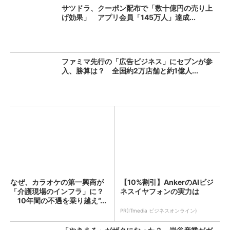
サツドラ、クーポン配布で「数十億円の売り上
げ効果」 アプリ会員「145万人」達成...
ファミマ先行の「広告ビジネス」にセブンが参
入、勝算は？ 全国約2万店舗と約1億人...
なぜ、カラオケの第一興商が
【10%割引】AnkerのAIビジ
「介護現場のインフラ」に？
ネスイヤフォンの実力は
10年間の不遇を乗り越え“...
PR(ITmedia ビジネスオンライン)