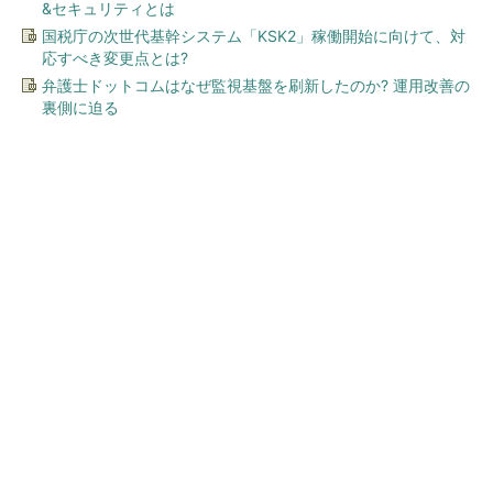
&セキュリティとは
国税庁の次世代基幹システム「KSK2」稼働開始に向けて、対
応すべき変更点とは?
弁護士ドットコムはなぜ監視基盤を刷新したのか? 運用改善の
裏側に迫る
今、あなたにオススメ
ワークマン「次世代ファン付
きウエア」が登場 2900円商
品で狙う「日常使い」の新...
キオクシア、株価3分の1急落は「絶好のタイミ
ング」 過去最高益と8000億円自社...