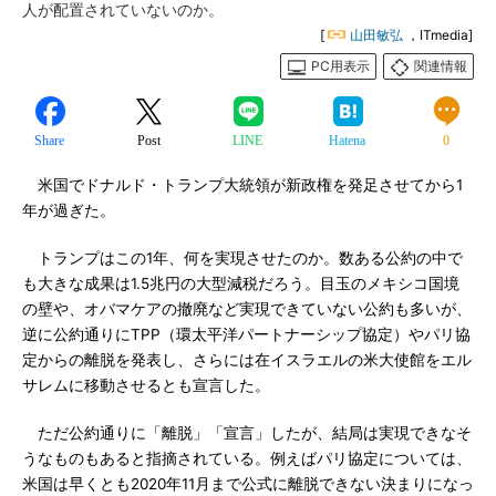
人が配置されていないのか。
[
山田敏弘
，ITmedia]
PC用表示
関連情報
Share
Post
LINE
Hatena
0
米国でドナルド・トランプ大統領が新政権を発足させてから1
年が過ぎた。
トランプはこの1年、何を実現させたのか。数ある公約の中で
も大きな成果は1.5兆円の大型減税だろう。目玉のメキシコ国境
の壁や、オバマケアの撤廃など実現できていない公約も多いが、
逆に公約通りにTPP（環太平洋パートナーシップ協定）やパリ協
定からの離脱を発表し、さらには在イスラエルの米大使館をエル
サレムに移動させるとも宣言した。
ただ公約通りに「離脱」「宣言」したが、結局は実現できなそ
うなものもあると指摘されている。例えばパリ協定については、
米国は早くとも2020年11月まで公式に離脱できない決まりになっ