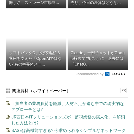
悔しさ ストレージ市場制...
売り、今日の決算はどうな...
ソフトバンクG、投資利益1.8
Claude、一部チャットがGoog
兆円を支えた「OpenAIではな
le検索で“丸見え”に 過去には
い“あの半導体メー...
「ChatG...
Recommended by
関連資料（ホワイトペーパー）
PR
IT担当者の業務負荷を軽減、人材不足が進む中での現実的な
アプローチとは?
JR西日本ITソリューションズが「監視業務の属人化」を解消
した方法とは?
SASEは高機能すぎる? 今求められるシンプルなネットワーク