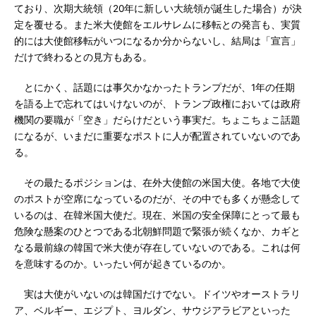
ており、次期大統領（20年に新しい大統領が誕生した場合）が決
定を覆せる。また米大使館をエルサレムに移転との発言も、実質
的には大使館移転がいつになるか分からないし、結局は「宣言」
だけで終わるとの見方もある。
とにかく、話題には事欠かなかったトランプだが、1年の任期
を語る上で忘れてはいけないのが、トランプ政権においては政府
機関の要職が「空き」だらけだという事実だ。ちょこちょこ話題
になるが、いまだに重要なポストに人が配置されていないのであ
る。
その最たるポジションは、在外大使館の米国大使。各地で大使
のポストが空席になっているのだが、その中でも多くが懸念して
いるのは、在韓米国大使だ。現在、米国の安全保障にとって最も
危険な懸案のひとつである北朝鮮問題で緊張が続くなか、カギと
なる最前線の韓国で米大使が存在していないのである。これは何
を意味するのか。いったい何が起きているのか。
実は大使がいないのは韓国だけでない。ドイツやオーストラリ
ア、ベルギー、エジプト、ヨルダン、サウジアラビアといった