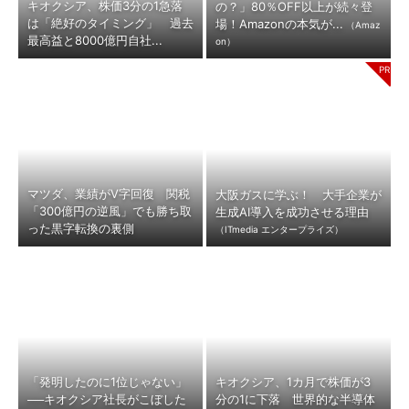
キオクシア、株価3分の1急落
の？」80％OFF以上が続々登
は「絶好のタイミング」 過去
場！Amazonの本気が...
（Amaz
最高益と8000億円自社...
on）
マツダ、業績がV字回復 関税
大阪ガスに学ぶ！ 大手企業が
「300億円の逆風」でも勝ち取
生成AI導入を成功させる理由
った黒字転換の裏側
（ITmedia エンタープライズ）
「発明したのに1位じゃない」
キオクシア、1カ月で株価が3
──キオクシア社長がこぼした
分の1に下落 世界的な半導体