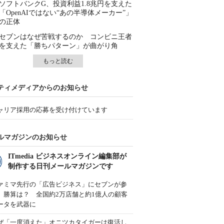
ソフトバンクG、投資利益1.8兆円を支えた
「OpenAIではない“あの半導体メーカー”」
の正体
セブンはなぜ苦戦するのか コンビニ王者
を支えた「勝ちパターン」が曲がり角
もっと読む
ティメディアからのお知らせ
ャリア採用の応募を受け付けています
ルマガジンのお知らせ
ITmedia ビジネスオンライン編集部が
制作する日刊メールマガジンです
ァミマ先行の「広告ビジネス」にセブンが参
、勝算は？ 全国約2万店舗と約1億人の顧客
ータを武器に
ぜ「一度消えた」オニツカタイガーは復活し