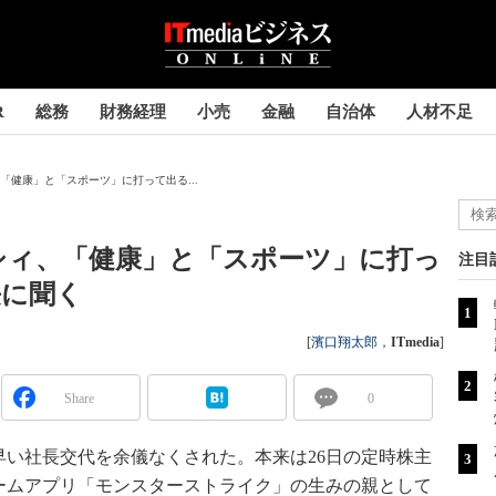
R
総務
財務経理
小売
金融
自治体
人材不足
「健康」と「スポーツ」に打って出る...
シィ、「健康」と「スポーツ」に打っ
注目
長に聞く
[
濱口翔太郎
，
ITmedia
]
Share
0
早い社長交代を余儀なくされた。本来は26日の定時株主
ームアプリ「モンスターストライク」の生みの親として