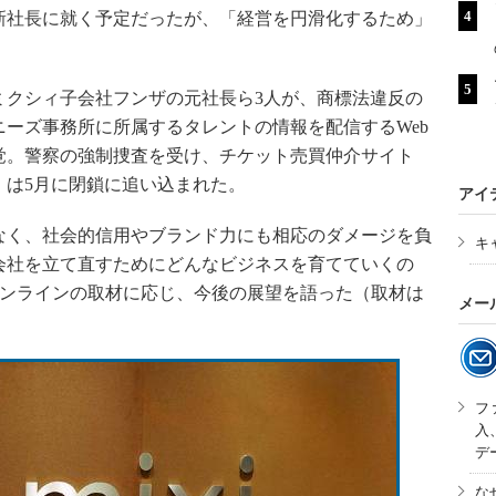
新社長に就く予定だったが、「経営を円滑化するため」
クシィ子会社フンザの元社長ら3人が、商標法違反の
ーズ事務所に所属するタレントの情報を配信するWeb
覚。警察の強制捜査を受け、チケット売買仲介サイト
）は5月に閉鎖に追い込まれた。
アイ
く、社会的信用やブランド力にも相応のダメージを負
キ
会社を立て直すためにどんなビジネスを育てていくの
ネスオンラインの取材に応じ、今後の展望を語った（取材は
メー
フ
入
デ
な