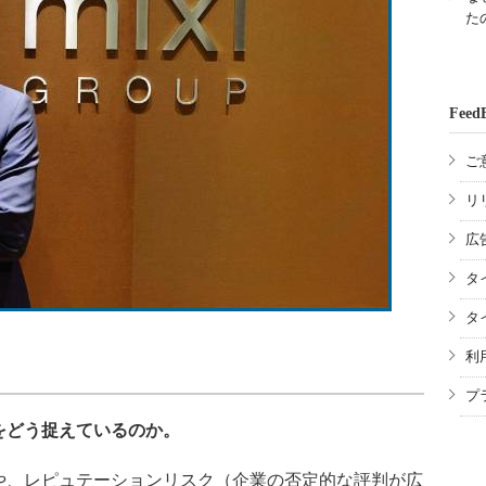
た
Feed
ご
リ
広
タ
タ
利
プ
をどう捉えているのか。
、レピュテーションリスク（企業の否定的な評判が広