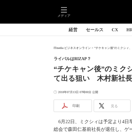
メディア
経営
セールス
CX
H
ITmedia ビジネスオンライン
“チケキャン後”のミクシィ、
ライバルはRIZAP？
“チケキャン後”のミク
て出る狙い 木村新社
2018年07月13日 07時00分 公開
印刷
見る
6月22日、ミクシィは予定より4日
総会で森田仁基前社長が退任し、ゲ