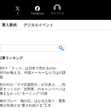
マイページ
X
Facebook
導入事例
デジタルイベント
記事ランキング
軽EV「ラッコ」は日本で売れるのか
BYDが抱える、中国メーカーならではの課
題
松のやの「ママ応援割引」が大炎上……内
容そっくりの「吉野家」のキャンペーンは
燃えなかった“ネーミング”の差
鳩サブレー「鳩の日」はなぜ人気？ 豊島
屋が仕掛ける“愛され続ける”工夫