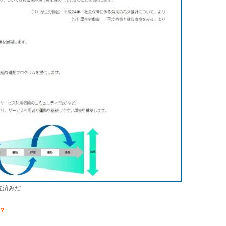
立済みだ
？