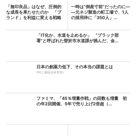
「無印良品」はなぜ、圧倒的
一時は“倒産寸前”だったのに―
な成長を果たせたのか 「ブ
―元ネジ製造の町工場で、1人
ランド」を利益に変える戦略
の採用枠に「350人」...
の...
「IT化か、水道を止めるか」 “ブラック部
署”と呼ばれた曽於市水道課が挑んだ、金...
日本の創薬力低下、その本当の課題とは
PR(三菱総合研究所)
ファミマ、「45％増量作戦」の回数も増量 初
の年2回開催、5年で売り上げ2倍超（...