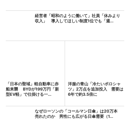
経営者「昭和のように働いて」社員「休みより
収入」 導入してほしい制度1位でも「週...
「日本の聖域」軽自動車に赤
洋服の青山「冷たいポロシャ
船来襲 BYDが199万円「新
ツ」2万点を追加投入 需要は
型EV軽」で仕掛ける一...
6年で約3.5倍に
なぜローソンの「コールマン日傘」は20万本
売れたのか 男性にも広がる日傘需要（1...