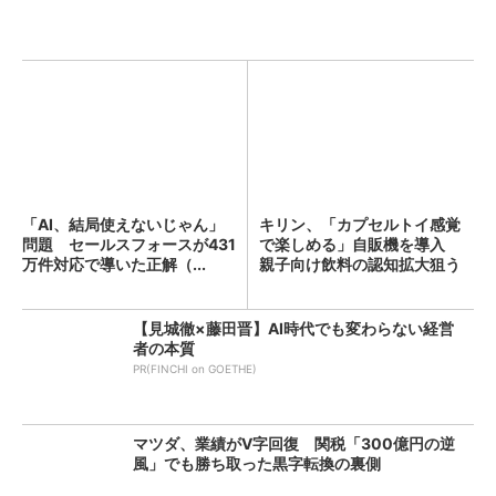
「AI、結局使えないじゃん」
キリン、「カプセルトイ感覚
問題 セールスフォースが431
で楽しめる」自販機を導入
万件対応で導いた正解（...
親子向け飲料の認知拡大狙う
【見城徹×藤田晋】AI時代でも変わらない経営
者の本質
PR(FINCHI on GOETHE)
マツダ、業績がV字回復 関税「300億円の逆
風」でも勝ち取った黒字転換の裏側