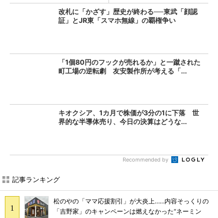
改札に「かざす」歴史が終わる──東武「顔認
証」とJR東「スマホ無線」の覇権争い
「1個80円のフックが売れるか」と一蹴された
町工場の逆転劇 友安製作所が考える「...
キオクシア、1カ月で株価が3分の1に下落 世
界的な半導体売り、今日の決算はどうな...
Recommended by
記事ランキング
松のやの「ママ応援割引」が大炎上……内容そっくりの
「吉野家」のキャンペーンは燃えなかった“ネーミン