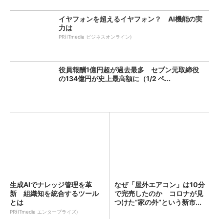
イヤフォンを超えるイヤフォン？ AI機能の実
力は
PR(ITmedia ビジネスオンライン)
役員報酬1億円超が過去最多 セブン元取締役
の134億円が史上最高額に（1/2 ペ...
生成AIでナレッジ管理を革
なぜ「屋外エアコン」は10分
新 組織知を統合するツール
で完売したのか コロナが見
とは
つけた“家の外”という新市...
PR(ITmedia エンタープライズ)