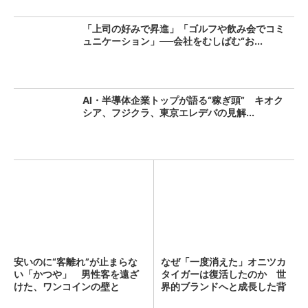
「上司の好みで昇進」「ゴルフや飲み会でコミ
ュニケーション」──会社をむしばむ“お...
AI・半導体企業トップが語る“稼ぎ頭” キオク
シア、フジクラ、東京エレデバの見解...
安いのに“客離れ”が止まらな
なぜ「一度消えた」オニツカ
い「かつや」 男性客を遠ざ
タイガーは復活したのか 世
けた、ワンコインの壁と
界的ブランドへと成長した背
は？...
景...