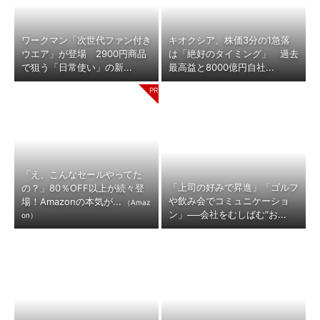
ワークマン「次世代ファン付き
キオクシア、株価3分の1急落
ウエア」が登場 2900円商品
は「絶好のタイミング」 過去
で狙う「日常使い」の新...
最高益と8000億円自社...
「え、こんなセールやってた
「上司の好みで昇進」「ゴルフ
の？」80％OFF以上が続々登
や飲み会でコミュニケーショ
場！Amazonの本気が...
（Amaz
ン」──会社をむしばむ“お...
on）