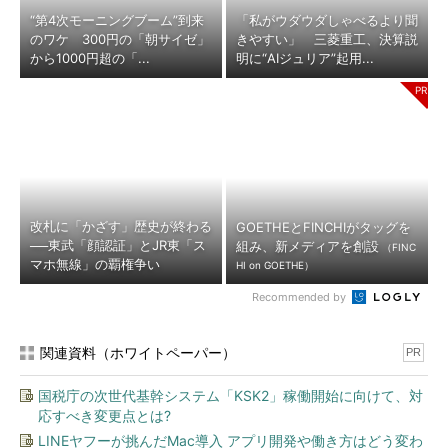
“第4次モーニングブーム”到来
「私がウダウダしゃべるより聞
のワケ 300円の「朝サイゼ」
きやすい」 三菱重工、決算説
から1000円超の「...
明に“AIジュリア”起用...
改札に「かざす」歴史が終わる
GOETHEとFINCHIがタッグを
──東武「顔認証」とJR東「ス
組み、新メディアを創設
（FINC
マホ無線」の覇権争い
HI on GOETHE）
Recommended by
関連資料（ホワイトペーパー）
PR
国税庁の次世代基幹システム「KSK2」稼働開始に向けて、対
応すべき変更点とは?
LINEヤフーが挑んだMac導入 アプリ開発や働き方はどう変わ