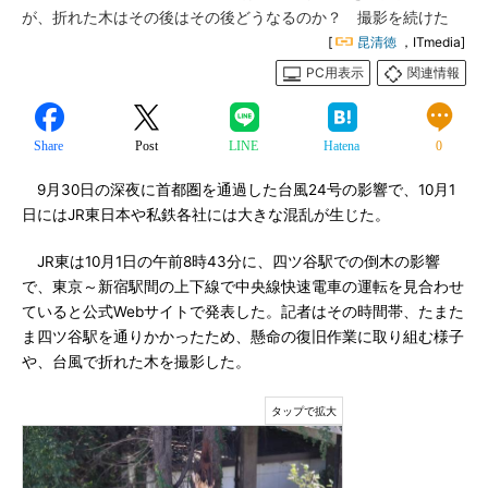
が、折れた木はその後はその後どうなるのか？ 撮影を続けた
[
昆清徳
，ITmedia]
PC用表示
関連情報
Share
Post
LINE
Hatena
0
9月30日の深夜に首都圏を通過した台風24号の影響で、10月1
日にはJR東日本や私鉄各社には大きな混乱が生じた。
JR東は10月1日の午前8時43分に、四ツ谷駅での倒木の影響
で、東京～新宿駅間の上下線で中央線快速電車の運転を見合わせ
ていると公式Webサイトで発表した。記者はその時間帯、たまた
ま四ツ谷駅を通りかかったため、懸命の復旧作業に取り組む様子
や、台風で折れた木を撮影した。