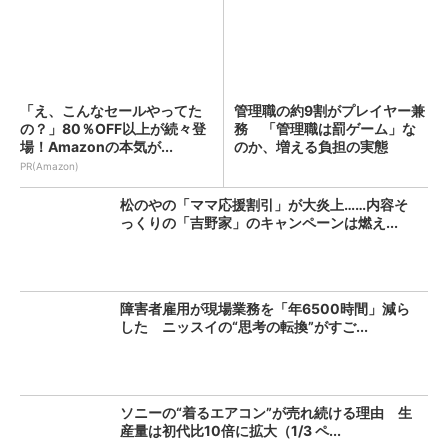
「え、こんなセールやってた
管理職の約9割がプレイヤー兼
の？」80％OFF以上が続々登
務 「管理職は罰ゲーム」な
場！Amazonの本気が...
のか、増える負担の実態
PR(Amazon)
松のやの「ママ応援割引」が大炎上……内容そ
っくりの「吉野家」のキャンペーンは燃え...
障害者雇用が現場業務を「年6500時間」減ら
した ニッスイの“思考の転換”がすご...
ソニーの“着るエアコン”が売れ続ける理由 生
産量は初代比10倍に拡大（1/3 ペ...