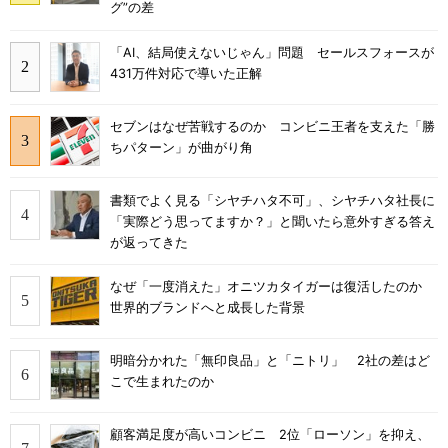
グ”の差
「AI、結局使えないじゃん」問題 セールスフォースが
431万件対応で導いた正解
セブンはなぜ苦戦するのか コンビニ王者を支えた「勝
ちパターン」が曲がり角
書類でよく見る「シヤチハタ不可」、シヤチハタ社長に
「実際どう思ってますか？」と聞いたら意外すぎる答え
が返ってきた
なぜ「一度消えた」オニツカタイガーは復活したのか
世界的ブランドへと成長した背景
明暗分かれた「無印良品」と「ニトリ」 2社の差はど
こで生まれたのか
顧客満足度が高いコンビニ 2位「ローソン」を抑え、