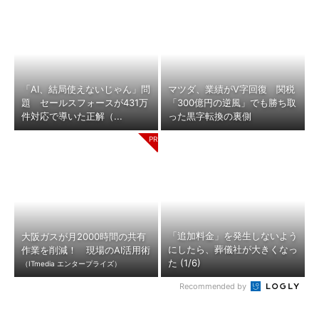
「AI、結局使えないじゃん」問
マツダ、業績がV字回復 関税
題 セールスフォースが431万
「300億円の逆風」でも勝ち取
件対応で導いた正解（...
った黒字転換の裏側
「追加料金」を発生しないよう
大阪ガスが月2000時間の共有
にしたら、葬儀社が大きくなっ
作業を削減！ 現場のAI活用術
た (1/6)
（ITmedia エンタープライズ）
Recommended by