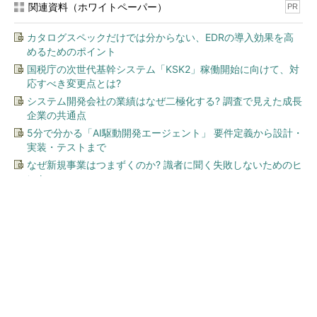
関連資料（ホワイトペーパー）
PR
カタログスペックだけでは分からない、EDRの導入効果を高
めるためのポイント
国税庁の次世代基幹システム「KSK2」稼働開始に向けて、対
応すべき変更点とは?
システム開発会社の業績はなぜ二極化する? 調査で見えた成長
企業の共通点
5分で分かる「AI駆動開発エージェント」 要件定義から設計・
実装・テストまで
なぜ新規事業はつまずくのか? 識者に聞く失敗しないためのヒ
ント
今、あなたにオススメ