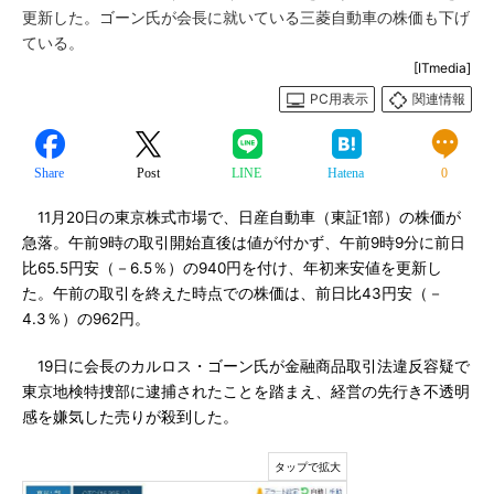
更新した。ゴーン氏が会長に就いている三菱自動車の株価も下げ
ている。
[ITmedia]
PC用表示
関連情報
Share
Post
LINE
Hatena
0
11月20日の東京株式市場で、日産自動車（東証1部）の株価が
急落。午前9時の取引開始直後は値が付かず、午前9時9分に前日
比65.5円安（－6.5％）の940円を付け、年初来安値を更新し
た。午前の取引を終えた時点での株価は、前日比43円安（－
4.3％）の962円。
19日に会長のカルロス・ゴーン氏が金融商品取引法違反容疑で
東京地検特捜部に逮捕されたことを踏まえ、経営の先行き不透明
感を嫌気した売りが殺到した。