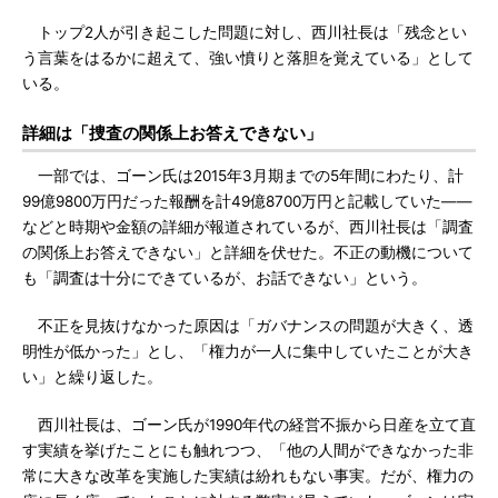
トップ2人が引き起こした問題に対し、西川社長は「残念とい
う言葉をはるかに超えて、強い憤りと落胆を覚えている」として
いる。
詳細は「捜査の関係上お答えできない」
一部では、ゴーン氏は2015年3月期までの5年間にわたり、計
99億9800万円だった報酬を計49億8700万円と記載していた――
などと時期や金額の詳細が報道されているが、西川社長は「調査
の関係上お答えできない」と詳細を伏せた。不正の動機について
も「調査は十分にできているが、お話できない」という。
不正を見抜けなかった原因は「ガバナンスの問題が大きく、透
明性が低かった」とし、「権力が一人に集中していたことが大き
い」と繰り返した。
西川社長は、ゴーン氏が1990年代の経営不振から日産を立て直
す実績を挙げたことにも触れつつ、「他の人間ができなかった非
常に大きな改革を実施した実績は紛れもない事実。だが、権力の