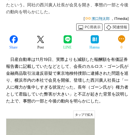
たという。同社の西川廣人社長が会見を開き、事態の一部と今後
の動向を明らかにした。
[
濱口翔太郎
，ITmedia]
PC用表示
関連情報
Share
Post
LINE
Hatena
0
日産自動車は11月19日、実際よりも減額した報酬額を有価証券
報告書に記載していたなどとして、会長のカルロス・ゴーン氏が
金融商品取引法違反容疑で東京地検特捜部に逮捕された問題を巡
り、横浜市内の本社で会見を開催。登壇した西川廣人社長は「一
人に権力が集中しすぎる状況だった。長年（ゴーン氏が）権力者
として君臨していた弊害が大きい」と不正が起きた背景を説明し
た上で、事態の一部と今後の動向を明らかにした。