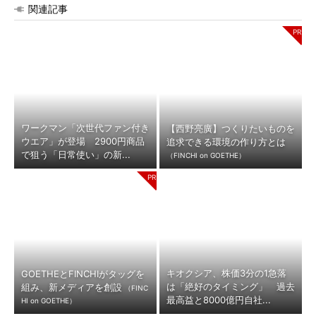
関連記事
ワークマン「次世代ファン付き
【西野亮廣】つくりたいものを
ウエア」が登場 2900円商品
追求できる環境の作り方とは
で狙う「日常使い」の新...
（FINCHI on GOETHE）
キオクシア、株価3分の1急落
GOETHEとFINCHIがタッグを
は「絶好のタイミング」 過去
組み、新メディアを創設
（FINC
最高益と8000億円自社...
HI on GOETHE）