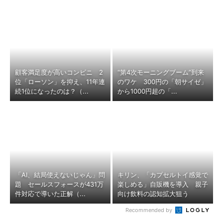
顧客満足度が高いコンビニ 2
“第4次モーニングブーム”到来
位「ローソン」を抑え、11年連
のワケ 300円の「朝サイゼ」
続1位になったのは？（...
から1000円超の「...
「AI、結局使えないじゃん」問
キリン、「カプセルトイ感覚で
題 セールスフォースが431万
楽しめる」自販機を導入 親子
件対応で導いた正解（...
向け飲料の認知拡大狙う
Recommended by