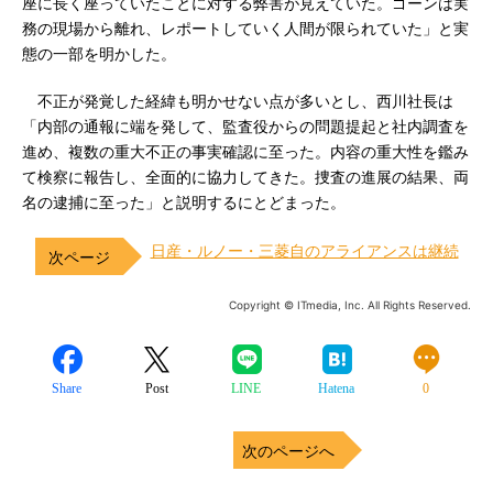
座に長く座っていたことに対する弊害が見えていた。ゴーンは実
務の現場から離れ、レポートしていく人間が限られていた」と実
態の一部を明かした。
不正が発覚した経緯も明かせない点が多いとし、西川社長は
「内部の通報に端を発して、監査役からの問題提起と社内調査を
進め、複数の重大不正の事実確認に至った。内容の重大性を鑑み
て検察に報告し、全面的に協力してきた。捜査の進展の結果、両
名の逮捕に至った」と説明するにとどまった。
日産・ルノー・三菱自のアライアンスは継続
Copyright © ITmedia, Inc. All Rights Reserved.
Share
Post
LINE
Hatena
0
次のページへ