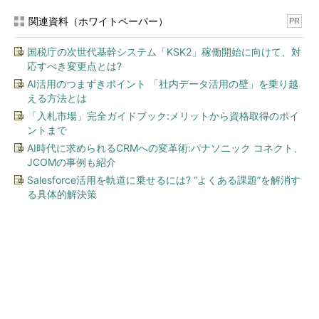
関連資料（ホワイトペーパー）
PR
国税庁の次世代基幹システム「KSK2」稼働開始に向けて、対
応すべき変更点とは?
AI活用のつまずきポイント 「社内データ活用の壁」を乗り越
える方法とは
「入札市場」完全ガイドブック:メリットから資格取得のポイ
ントまで
AI時代に求められるCRMへの変革術:パナソニック コネクト、
JCOMの事例も紹介
Salesforce活用を軌道に乗せるには? “よくある課題”を解消す
る具体的解決策
今、あなたにオススメ