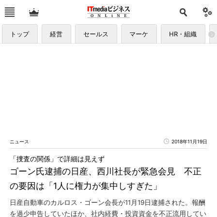
トップ
経営
セールス
マーケ
HR・組織
ニュース
2018年11月19日
「捜査の関係」で詳細は見えず
ゴーン氏逮捕の日産、西川社長が緊急会見 不正
の要因は「1人に権力が集中しすぎた」
日産自動車のカルロス・ゴーン会長が11月19日逮捕された。報酬
を過少申告していたほか、社内経費・投資資金を不正流用してい