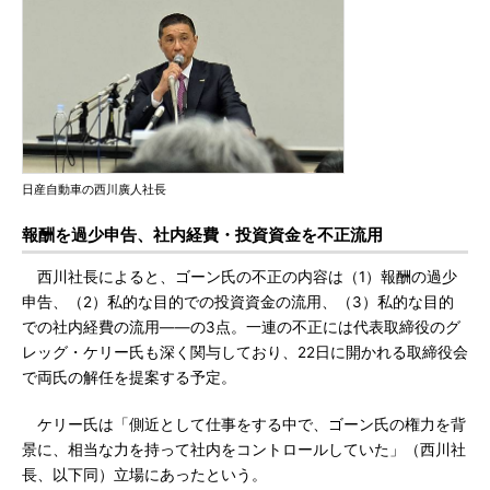
日産自動車の西川廣人社長
報酬を過少申告、社内経費・投資資金を不正流用
西川社長によると、ゴーン氏の不正の内容は（1）報酬の過少
申告、（2）私的な目的での投資資金の流用、（3）私的な目的
での社内経費の流用――の3点。一連の不正には代表取締役のグ
レッグ・ケリー氏も深く関与しており、22日に開かれる取締役会
で両氏の解任を提案する予定。
ケリー氏は「側近として仕事をする中で、ゴーン氏の権力を背
景に、相当な力を持って社内をコントロールしていた」（西川社
長、以下同）立場にあったという。