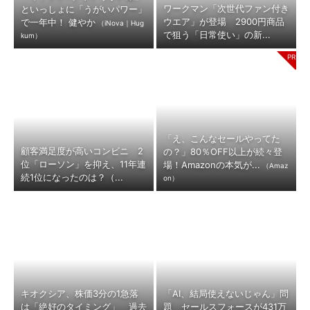
ワークマン「次世代ファン付き
といっしょに「うがいパワー」
ウエア」が登場 2900円商品
で一年中！ 健やか
（iNova｜Hug
で狙う「日常使い」の新...
kum）
「え、こんなセールやってた
顧客満足度が高いコンビニ 2
の？」80％OFF以上が続々登
位「ローソン」を抑え、11年連
場！Amazonの本気が...
（Amaz
続1位になったのは？（...
on）
キオクシア、株価3分の1急落
「AI、結局使えないじゃん」問
は「絶好のタイミング」 過去
題 セールスフォースが431万