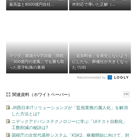
最高益と8000億円自社...
件対応で導いた正解（...
マツダ、業績がV字回復 関税
「追加料金」を発生しないよう
「300億円の逆風」でも勝ち取
にしたら、葬儀社が大きくなっ
った黒字転換の裏側
た (1/6)
Recommended by
関連資料（ホワイトペーパー）
PR
JR西日本ITソリューションズが「監視業務の属人化」を解消
した方法とは?
ニデックアドバンステクノロジーに学ぶ「UIテスト自動化」
工数削減の秘訣は?
国税庁の次世代基幹システム「KSK2」稼働開始に向けて、対