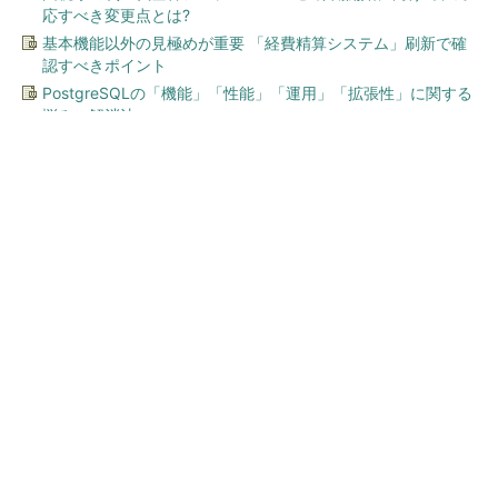
応すべき変更点とは?
基本機能以外の見極めが重要 「経費精算システム」刷新で確
認すべきポイント
PostgreSQLの「機能」「性能」「運用」「拡張性」に関する
悩みの解消法
今、あなたにオススメ
「え、こんなセールやってた
の？」80％OFF以上が続々登
場！Amazonの本気が...
PR(Amazon)
GOETHEとFINCHIがタッグを組み、新メディ
アを創設