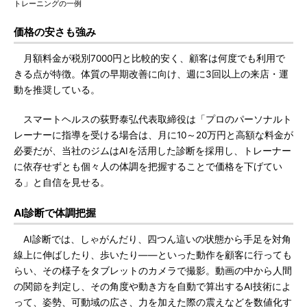
トレーニングの一例
価格の安さも強み
月額料金が税別7000円と比較的安く、顧客は何度でも利用で
きる点が特徴。体質の早期改善に向け、週に3回以上の来店・運
動を推奨している。
スマートヘルスの荻野泰弘代表取締役は「プロのパーソナルト
レーナーに指導を受ける場合は、月に10～20万円と高額な料金が
必要だが、当社のジムはAIを活用した診断を採用し、トレーナー
に依存せずとも個々人の体調を把握することで価格を下げてい
る」と自信を見せる。
AI診断で体調把握
AI診断では、しゃがんだり、四つん這いの状態から手足を対角
線上に伸ばしたり、歩いたり――といった動作を顧客に行っても
らい、その様子をタブレットのカメラで撮影。動画の中から人間
の関節を判定し、その角度や動き方を自動で算出するAI技術によ
って、姿勢、可動域の広さ、力を加えた際の震えなどを数値化す