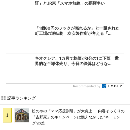
証」とJR東「スマホ無線」の覇権争い
「1個80円のフックが売れるか」と一蹴された
町工場の逆転劇 友安製作所が考える「...
キオクシア、1カ月で株価が3分の1に下落 世
界的な半導体売り、今日の決算はどうな...
Recommended by
記事ランキング
松のやの「ママ応援割引」が大炎上……内容そっくりの
「吉野家」のキャンペーンは燃えなかった“ネーミン
グ”の差