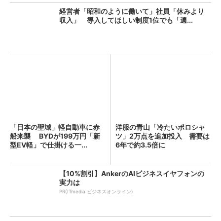
経営者「昭和のように働いて」社員「休みより
収入」 導入してほしい制度1位でも「週...
「日本の聖域」軽自動車に赤
洋服の青山「冷たいポロシャ
船来襲 BYDが199万円「新
ツ」2万点を追加投入 需要は
型EV軽」で仕掛ける一...
6年で約3.5倍に
【10%割引】AnkerのAIビジネスイヤフォンの
実力は
PR(ITmedia ビジネスオンライン)