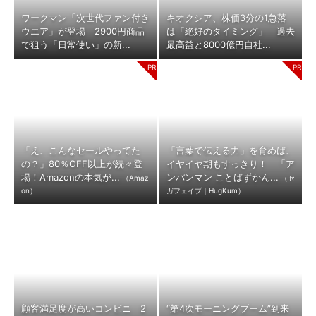
ワークマン「次世代ファン付き
キオクシア、株価3分の1急落
ウエア」が登場 2900円商品
は「絶好のタイミング」 過去
で狙う「日常使い」の新...
最高益と8000億円自社...
「え、こんなセールやってた
「言葉で伝える力」を育めば、
の？」80％OFF以上が続々登
イヤイヤ期もすっきり！ 「ア
場！Amazonの本気が...
ンパンマン ことばずかん...
（Amaz
（セ
on）
ガフェイブ｜HugKum）
顧客満足度が高いコンビニ 2
“第4次モーニングブーム”到来