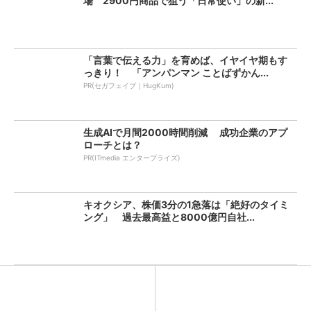
場 2900円商品で狙う「日常使い」の新...
「言葉で伝える力」を育めば、イヤイヤ期もす
っきり！ 「アンパンマン ことばずかん...
PR(セガフェイブ｜HugKum)
生成AIで月間2000時間削減 成功企業のアプ
ローチとは？
PR(ITmedia エンタープライズ)
キオクシア、株価3分の1急落は「絶好のタイミ
ング」 過去最高益と8000億円自社...