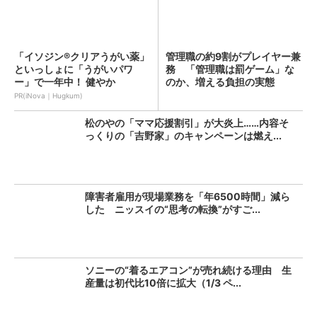
「イソジン®クリアうがい薬」
管理職の約9割がプレイヤー兼
といっしょに「うがいパワ
務 「管理職は罰ゲーム」な
ー」で一年中！ 健やか
のか、増える負担の実態
PR(iNova｜Hugkum)
松のやの「ママ応援割引」が大炎上……内容そ
っくりの「吉野家」のキャンペーンは燃え...
障害者雇用が現場業務を「年6500時間」減ら
した ニッスイの“思考の転換”がすご...
ソニーの“着るエアコン”が売れ続ける理由 生
産量は初代比10倍に拡大（1/3 ペ...