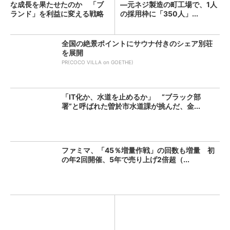
な成長を果たせたのか 「ブ
―元ネジ製造の町工場で、1人
ランド」を利益に変える戦略
の採用枠に「350人」...
の...
全国の絶景ポイントにサウナ付きのシェア別荘
を展開
PR(COCO VILLA on GOETHE)
「IT化か、水道を止めるか」 “ブラック部
署”と呼ばれた曽於市水道課が挑んだ、金...
ファミマ、「45％増量作戦」の回数も増量 初
の年2回開催、5年で売り上げ2倍超（...