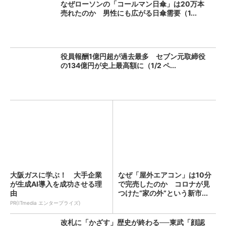
なぜローソンの「コールマン日傘」は20万本
売れたのか 男性にも広がる日傘需要（1...
役員報酬1億円超が過去最多 セブン元取締役
の134億円が史上最高額に（1/2 ペ...
大阪ガスに学ぶ！ 大手企業
なぜ「屋外エアコン」は10分
が生成AI導入を成功させる理
で完売したのか コロナが見
由
つけた“家の外”という新市...
PR(ITmedia エンタープライズ)
改札に「かざす」歴史が終わる──東武「顔認