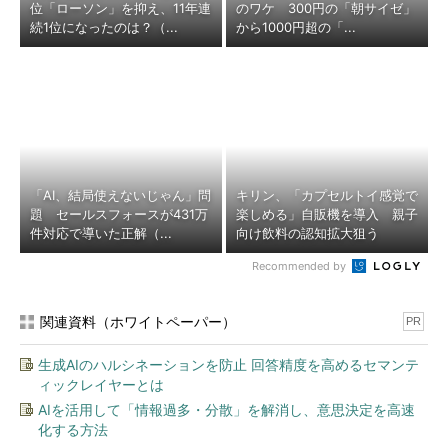
位「ローソン」を抑え、11年連
のワケ 300円の「朝サイゼ」
続1位になったのは？（...
から1000円超の「...
「AI、結局使えないじゃん」問
キリン、「カプセルトイ感覚で
題 セールスフォースが431万
楽しめる」自販機を導入 親子
件対応で導いた正解（...
向け飲料の認知拡大狙う
Recommended by
関連資料（ホワイトペーパー）
PR
生成AIのハルシネーションを防止 回答精度を高めるセマンテ
ィックレイヤーとは
AIを活用して「情報過多・分散」を解消し、意思決定を高速
化する方法