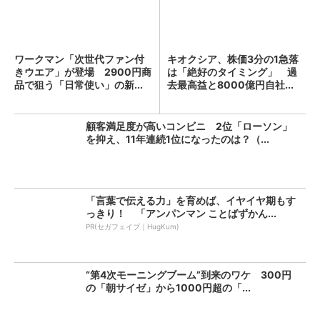
ワークマン「次世代ファン付
キオクシア、株価3分の1急落
きウエア」が登場 2900円商
は「絶好のタイミング」 過
品で狙う「日常使い」の新...
去最高益と8000億円自社...
顧客満足度が高いコンビニ 2位「ローソン」
を抑え、11年連続1位になったのは？（...
「言葉で伝える力」を育めば、イヤイヤ期もす
っきり！ 「アンパンマン ことばずかん...
PR(セガフェイブ｜HugKum)
“第4次モーニングブーム”到来のワケ 300円
の「朝サイゼ」から1000円超の「...