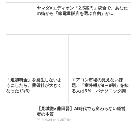
ヤマダ×エディオン「2.5兆円」統合で、あなた
の街から「家電量販店を選ぶ自由」が...
「追加料金」を発生しないよ
エアコン市場の見えない課
うにしたら、葬儀社が大きく
題、「室外機が8～9割」を知
なった (1/6)
る人は5％ パナソニック調
査...
【見城徹×藤田晋】AI時代でも変わらない経営
者の本質
PR(FINCHI on GOETHE)