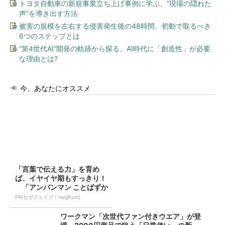
トヨタ自動車の新規事業立ち上げ事例に学ぶ、“現場の隠れた
声”を導き出す方法
被害の規模を左右する侵害発生後の48時間、初動で取るべき
6つのステップとは
“第4世代AI”開発の軌跡から探る、AI時代に「創造性」が必要
な理由とは?
今、あなたにオススメ
「言葉で伝える力」を育め
ば、イヤイヤ期もすっきり！
「アンパンマン ことばずか
ん...
PR(セガフェイブ｜HugKum)
ワークマン「次世代ファン付きウエア」が登