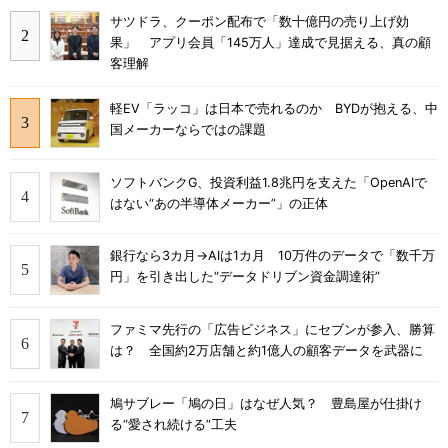
サツドラ、クーポン配布で「数十億円の売り上げ効
果」 アプリ会員「145万人」達成で見据える、真の顧
客理解
軽EV「ラッコ」は日本で売れるのか BYDが抱える、中
国メーカーならではの課題
ソフトバンクG、投資利益1.8兆円を支えた「OpenAIで
はない“あの半導体メーカー”」の正体
銀行なら3カ月→AIは1カ月 10万件のデータで「数千万
円」を引き出した“データドリブン資金調達術”
ファミマ先行の「広告ビジネス」にセブンが参入、勝算
は？ 全国約2万店舗と約1億人の顧客データを武器に
鳩サブレー「鳩の日」はなぜ人気？ 豊島屋が仕掛け
る“愛され続ける”工夫