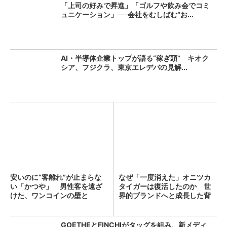
「上司の好みで昇進」「ゴルフや飲み会でコミ
ュニケーション」──会社をむしばむ“お...
AI・半導体企業トップが語る“稼ぎ頭” キオク
シア、フジクラ、東京エレデバの見解...
安いのに“客離れ”が止まらな
なぜ「一度消えた」オニツカ
い「かつや」 男性客を遠ざ
タイガーは復活したのか 世
けた、ワンコインの壁と
界的ブランドへと成長した背
は？...
景...
GOETHEとFINCHIがタッグを組み、新メディ