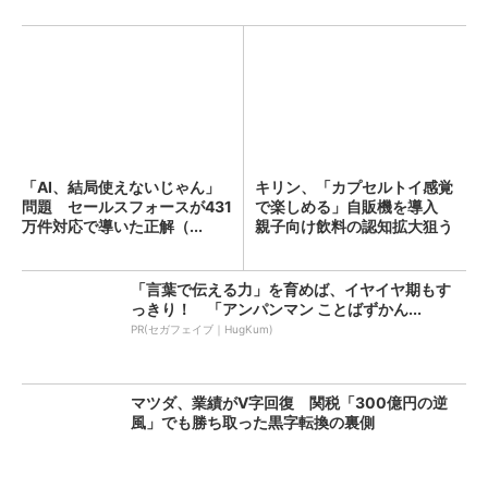
「AI、結局使えないじゃん」
キリン、「カプセルトイ感覚
問題 セールスフォースが431
で楽しめる」自販機を導入
万件対応で導いた正解（...
親子向け飲料の認知拡大狙う
「言葉で伝える力」を育めば、イヤイヤ期もす
っきり！ 「アンパンマン ことばずかん...
PR(セガフェイブ｜HugKum)
マツダ、業績がV字回復 関税「300億円の逆
風」でも勝ち取った黒字転換の裏側