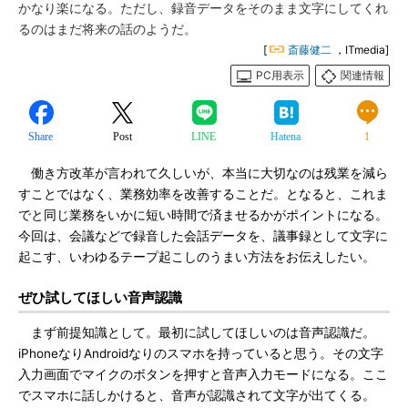
かなり楽になる。ただし、録音データをそのまま文字にしてくれ
るのはまだ将来の話のようだ。
[
斎藤健二
，ITmedia]
PC用表示
関連情報
Share
Post
LINE
Hatena
1
働き方改革が言われて久しいが、本当に大切なのは残業を減ら
すことではなく、業務効率を改善することだ。となると、これま
でと同じ業務をいかに短い時間で済ませるかがポイントになる。
今回は、会議などで録音した会話データを、議事録として文字に
起こす、いわゆるテープ起こしのうまい方法をお伝えしたい。
ぜひ試してほしい音声認識
まず前提知識として。最初に試してほしいのは音声認識だ。
iPhoneなりAndroidなりのスマホを持っていると思う。その文字
入力画面でマイクのボタンを押すと音声入力モードになる。ここ
でスマホに話しかけると、音声が認識されて文字が出てくる。