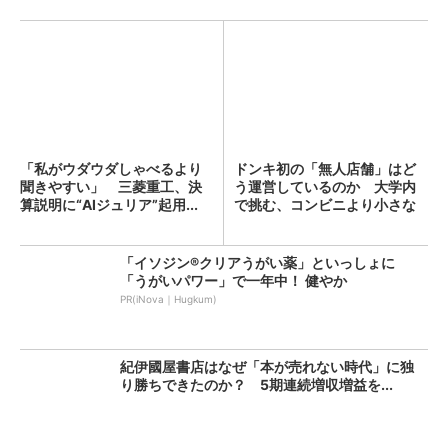
「私がウダウダしゃべるより
ドンキ初の「無人店舗」はど
聞きやすい」 三菱重工、決
う運営しているのか 大学内
算説明に“AIジュリア”起用...
で挑む、コンビニより小さな
新...
「イソジン®クリアうがい薬」といっしょに
「うがいパワー」で一年中！ 健やか
PR(iNova｜Hugkum)
紀伊國屋書店はなぜ「本が売れない時代」に独
り勝ちできたのか？ 5期連続増収増益を...