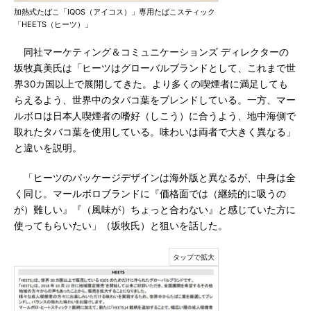
加熱式たばこ「IQOS（アイコス）」専用たばこスティック
「HEETS（ヒーツ）」
同社マーケティング＆コミュニケーションズ ディレクターの
坂牧真美氏は「ヒーツはグローバルブランドとして、これまで世
界30カ国以上で展開してきた。より多くの喫煙者に満足しても
らえるよう、世界中のタバコ葉をブレンドしている。一方、マー
ルボロは日本人喫煙者の嗜好（しこう）に合うよう、地中海側で
取れたタバコ葉を使用している。味わいは両者で大きく異なる」
と違いを説明。
「ヒーツのパッケージデザインは海外版と異なるが、中身は全
く同じ。マールボロブランドに『価格面では（継続的に吸うの
が）難しい』『（風味が）ちょっと合わない』と感じていた方に
使ってもらいたい」（坂牧氏）と狙いを話した。