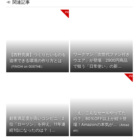
関連記事
ワークマン「次世代ファン付き
【西野亮廣】つくりたいものを
ウエア」が登場 2900円商品
追求できる環境の作り方とは
で狙う「日常使い」の新...
（FINCHI on GOETHE）
「え、こんなセールやってた
顧客満足度が高いコンビニ 2
の？」80％OFF以上が続々登
位「ローソン」を抑え、11年連
場！Amazonの本気が...
（Amaz
続1位になったのは？（...
on）