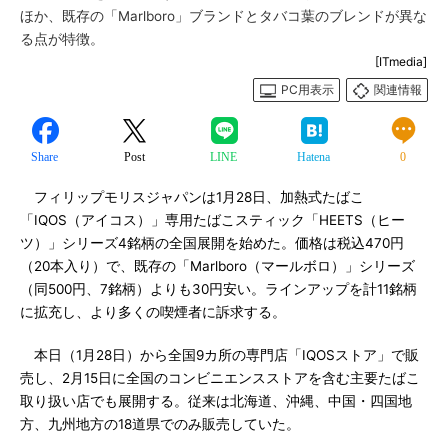
ほか、既存の「Marlboro」ブランドとタバコ葉のブレンドが異な
る点が特徴。
[ITmedia]
PC用表示
関連情報
Share
Post
LINE
Hatena
0
フィリップモリスジャパンは1月28日、加熱式たばこ
「IQOS（アイコス）」専用たばこスティック「HEETS（ヒー
ツ）」シリーズ4銘柄の全国展開を始めた。価格は税込470円
（20本入り）で、既存の「Marlboro（マールボロ）」シリーズ
（同500円、7銘柄）よりも30円安い。ラインアップを計11銘柄
に拡充し、より多くの喫煙者に訴求する。
本日（1月28日）から全国9カ所の専門店「IQOSストア」で販
売し、2月15日に全国のコンビニエンスストアを含む主要たばこ
取り扱い店でも展開する。従来は北海道、沖縄、中国・四国地
方、九州地方の18道県でのみ販売していた。