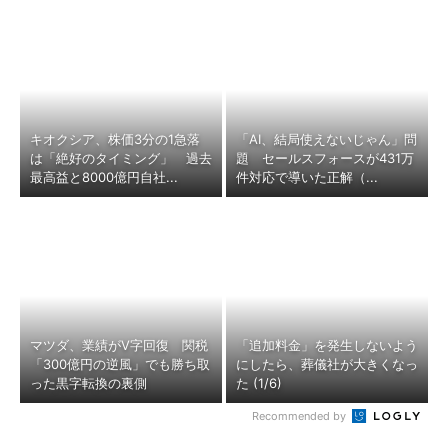
キオクシア、株価3分の1急落
「AI、結局使えないじゃん」問
は「絶好のタイミング」 過去
題 セールスフォースが431万
最高益と8000億円自社...
件対応で導いた正解（...
マツダ、業績がV字回復 関税
「追加料金」を発生しないよう
「300億円の逆風」でも勝ち取
にしたら、葬儀社が大きくなっ
った黒字転換の裏側
た (1/6)
Recommended by