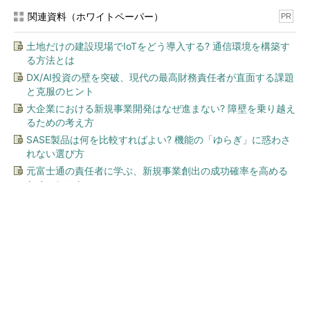
関連資料（ホワイトペーパー）
PR
土地だけの建設現場でIoTをどう導入する? 通信環境を構築す
る方法とは
DX/AI投資の壁を突破、現代の最高財務責任者が直面する課題
と克服のヒント
大企業における新規事業開発はなぜ進まない? 障壁を乗り越え
るための考え方
SASE製品は何を比較すればよい? 機能の「ゆらぎ」に惑わさ
れない選び方
元富士通の責任者に学ぶ、新規事業創出の成功確率を高める
ためのヒント
今、あなたにオススメ