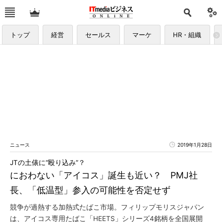
トップ
経営
セールス
マーケ
HR・組織
ニュース
2019年1月28日
JTの土俵に“殴り込み”？
におわない「アイコス」誕生も近い？ PMJ社
長、「低温型」参入の可能性を否定せず
競争が過熱する加熱式たばこ市場。フィリップモリスジャパン
は、アイコス専用たばこ「HEETS」シリーズ4銘柄を全国展開