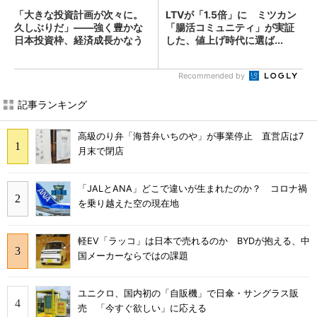
「大きな投資計画が次々に。
LTVが「1.5倍」に ミツカン
久しぶりだ」――強く豊かな
「腸活コミュニティ」が実証
日本投資枠、経済成長かなう
した、値上げ時代に選ば...
か...
Recommended by
記事ランキング
高級のり弁「海苔弁いちのや」が事業停止 直営店は7
月末で閉店
「JALとANA」どこで違いが生まれたのか？ コロナ禍
を乗り越えた空の現在地
軽EV「ラッコ」は日本で売れるのか BYDが抱える、中
国メーカーならではの課題
ユニクロ、国内初の「自販機」で日傘・サングラス販
売 「今すぐ欲しい」に応える