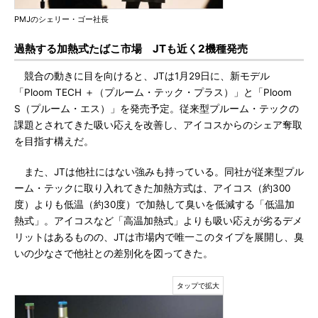
PMJのシェリー・ゴー社長
過熱する加熱式たばこ市場 JTも近く2機種発売
競合の動きに目を向けると、JTは1月29日に、新モデル
「Ploom TECH ＋（プルーム・テック・プラス）」と「Ploom
S（プルーム・エス）」を発売予定。従来型プルーム・テックの
課題とされてきた吸い応えを改善し、アイコスからのシェア奪取
を目指す構えだ。
また、JTは他社にはない強みも持っている。同社が従来型プル
ーム・テックに取り入れてきた加熱方式は、アイコス（約300
度）よりも低温（約30度）で加熱して臭いを低減する「低温加
熱式」。アイコスなど「高温加熱式」よりも吸い応えが劣るデメ
リットはあるものの、JTは市場内で唯一このタイプを展開し、臭
いの少なさで他社との差別化を図ってきた。