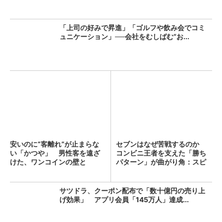
「上司の好みで昇進」「ゴルフや飲み会でコミ
ュニケーション」──会社をむしばむ“お...
安いのに“客離れ”が止まらな
セブンはなぜ苦戦するのか
い「かつや」 男性客を遠ざ
コンビニ王者を支えた「勝ち
けた、ワンコインの壁と
パターン」が曲がり角：スピ
は？...
ン...
サツドラ、クーポン配布で「数十億円の売り上
げ効果」 アプリ会員「145万人」達成...