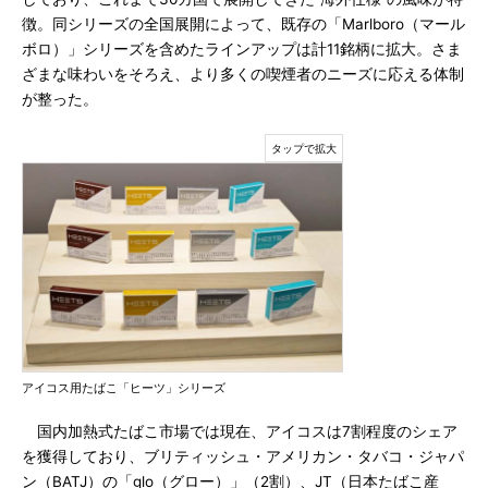
徴。同シリーズの全国展開によって、既存の「Marlboro（マール
ボロ）」シリーズを含めたラインアップは計11銘柄に拡大。さま
ざまな味わいをそろえ、より多くの喫煙者のニーズに応える体制
が整った。
アイコス用たばこ「ヒーツ」シリーズ
国内加熱式たばこ市場では現在、アイコスは7割程度のシェア
を獲得しており、ブリティッシュ・アメリカン・タバコ・ジャパ
ン（BATJ）の「glo（グロー）」（2割）、JT（日本たばこ産