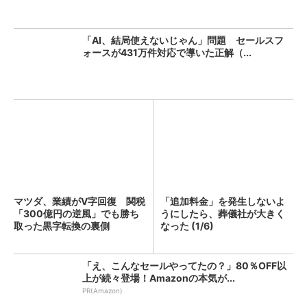
「AI、結局使えないじゃん」問題 セールスフ
ォースが431万件対応で導いた正解（...
マツダ、業績がV字回復 関税
「追加料金」を発生しないよ
「300億円の逆風」でも勝ち
うにしたら、葬儀社が大きく
取った黒字転換の裏側
なった (1/6)
「え、こんなセールやってたの？」80％OFF以
上が続々登場！Amazonの本気が...
PR(Amazon)