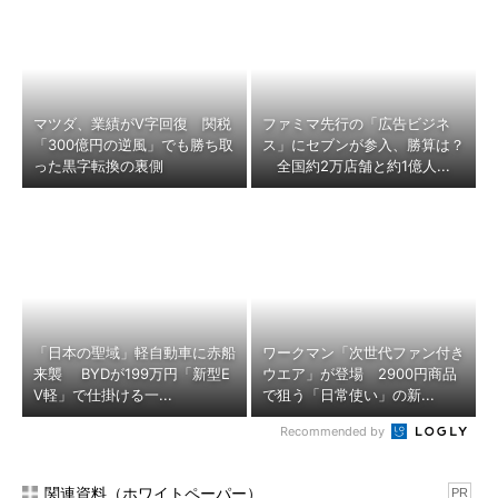
マツダ、業績がV字回復 関税
ファミマ先行の「広告ビジネ
「300億円の逆風」でも勝ち取
ス」にセブンが参入、勝算は？
った黒字転換の裏側
全国約2万店舗と約1億人...
「日本の聖域」軽自動車に赤船
ワークマン「次世代ファン付き
来襲 BYDが199万円「新型E
ウエア」が登場 2900円商品
V軽」で仕掛ける一...
で狙う「日常使い」の新...
Recommended by
関連資料（ホワイトペーパー）
PR