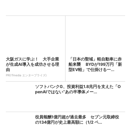
大阪ガスに学ぶ！ 大手企業
「日本の聖域」軽自動車に赤
が生成AI導入を成功させる理
船来襲 BYDが199万円「新
由
型EV軽」で仕掛ける一...
PR(ITmedia エンタープライズ)
ソフトバンクG、投資利益1.8兆円を支えた「O
penAIではない“あの半導体メー...
役員報酬1億円超が過去最多 セブン元取締役
の134億円が史上最高額に（1/2 ペ...