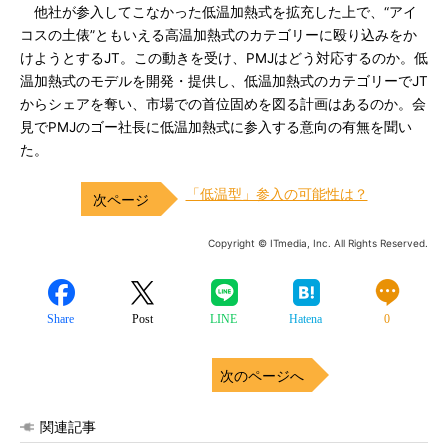
他社が参入してこなかった低温加熱式を拡充した上で、“アイ
コスの土俵”ともいえる高温加熱式のカテゴリーに殴り込みをか
けようとするJT。この動きを受け、PMJはどう対応するのか。低
温加熱式のモデルを開発・提供し、低温加熱式のカテゴリーでJT
からシェアを奪い、市場での首位固めを図る計画はあるのか。会
見でPMJのゴー社長に低温加熱式に参入する意向の有無を聞い
た。
「低温型」参入の可能性は？
Copyright © ITmedia, Inc. All Rights Reserved.
Share
Post
LINE
Hatena
0
次のページへ
関連記事