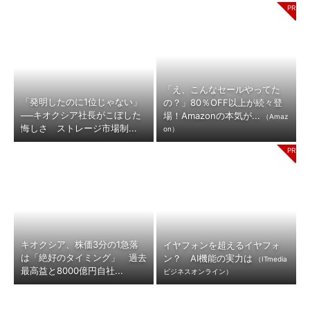
「え、こんなセールやってた
「発明したのに1位じゃない」
の？」80％OFF以上が続々登
──キオクシア社長がこぼした
場！Amazonの本気が...
（Amaz
悔しさ ストレージ市場制...
on）
キオクシア、株価3分の1急落
イヤフォンを超えるイヤフォ
は「絶好のタイミング」 過去
ン？ AI機能の実力は
（ITmedia
最高益と8000億円自社...
ビジネスオンライン）