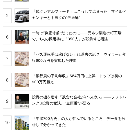
「残クレアルファード」はこうして広まった マイルド
ヤンキーとトヨタの“最適解”
一時は“倒産寸前”だったのに――元ネジ製造の町工場
で、1人の採用枠に「350人」が殺到する理由
「バス運転手は稼げない」は過去の話？ ウィラーが年
収600万円を実現した理由
「銀行員の平均年収」684万円に上昇 トップは初の
900万円超え
投資の機を逃す「残念な会社がいっぱい」――ソフトバ
ンクG投資の秘訣、“金庫番”が語る
「年収700万円」の人が住んでいるところ データを分
析して分かってきた