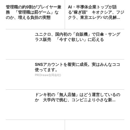
管理職の約9割がプレイヤー兼
AI・半導体企業トップが語
務 「管理職は罰ゲーム」な
る“稼ぎ頭” キオクシア、フジ
のか、増える負担の実態
クラ、東京エレデバの見解...
ユニクロ、国内初の「自販機」で日傘・サング
ラス販売 「今すぐ欲しい」に応える
SNSアカウントを着実に成長。実はみんなココ
使ってます。
PR(Dreaw合同会社)
ドンキ初の「無人店舗」はどう運営しているの
か 大学内で挑む、コンビニより小さな新...