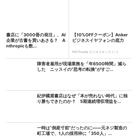
書店に「3000冊の発注」、AI
【10%OFFクーポン】Anker
企業が古書を買いあさる？ A
ビジネスイヤフォンの底力
nthropicも数...
PR(ITmedia ビジネスオンライン)
障害者雇用が現場業務を「年6500時間」減ら
した ニッスイの“思考の転換”がすご...
紀伊國屋書店はなぜ「本が売れない時代」に独
り勝ちできたのか？ 5期連続増収増益を...
一時は“倒産寸前”だったのに――元ネジ製造の
町工場で、1人の採用枠に「350人」...