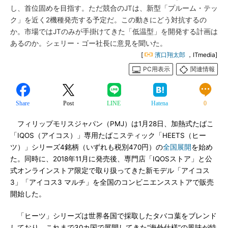
し、首位固めを目指す。ただ競合のJTは、新型「プルーム・テッ
ク」を近く2機種発売する予定だ。この動きにどう対抗するの
か。市場ではJTのみが手掛けてきた「低温型」を開発する計画は
あるのか。シェリー・ゴー社長に意見を聞いた。
[
濱口翔太郎
，ITmedia]
PC用表示
関連情報
Share
Post
LINE
Hatena
0
フィリップモリスジャパン（PMJ）は1月28日、加熱式たばこ
「IQOS（アイコス）」専用たばこスティック「HEETS（ヒー
ツ）」シリーズ4銘柄（いずれも税別470円）の
全国展開
を始め
た。同時に、2018年11月に発売後、専門店「IQOSストア」と公
式オンラインストア限定で取り扱ってきた新モデル「アイコス
3」「アイコス3 マルチ」を全国のコンビニエンスストアで販売
開始した。
「ヒーツ」シリーズは世界各国で採取したタバコ葉をブレンド
しており、これまで30カ国で展開してきた“海外仕様”の風味が特