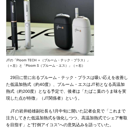
JTの「Ploom TECH ＋（プルーム・テック・プラス）」
（＝左）と「Ploom S（プルーム・エス）」（＝右）
29日に世に出るプルーム・テック・プラスは吸い応えを改善し
た低温加熱式（約40度）、プルーム・エスはJT初となる高温加
熱式（約200度）となる予定で、後者は「たばこ葉のうま味を実
現した点が特徴」（JT関係者）という。
JTの岩井睦雄副社長も1月中旬に開いた記者会見で「これまで
注力してきた低温加熱式を強化しつつ、高温加熱式でシェア奪取
を目指す」と“打倒アイコス”への意気込みを語っていた。