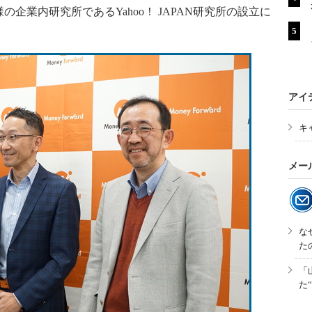
企業内研究所であるYahoo！ JAPAN研究所の設立に
アイ
キ
メー
な
た
「
た