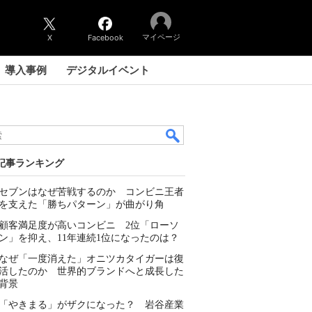
マイページ
X
Facebook
導入事例
デジタルイベント
記事ランキング
セブンはなぜ苦戦するのか コンビニ王者
を支えた「勝ちパターン」が曲がり角
顧客満足度が高いコンビニ 2位「ローソ
ン」を抑え、11年連続1位になったのは？
なぜ「一度消えた」オニツカタイガーは復
活したのか 世界的ブランドへと成長した
背景
「やきまる」がザクになった？ 岩谷産業