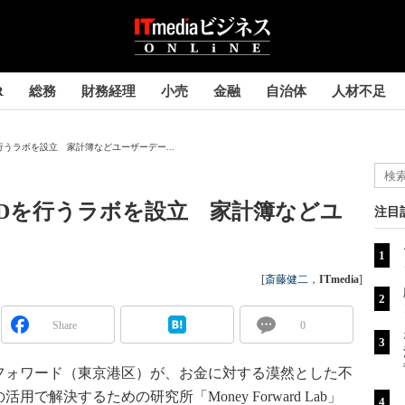
R
総務
財務経理
小売
金融
自治体
人材不足
行うラボを設立 家計簿などユーザーデー...
Dを行うラボを設立 家計簿などユ
注目
[
斎藤健二
，
ITmedia
]
Share
0
ォワード（東京港区）が、お金に対する漠然とした不
解決するための研究所「Money Forward Lab」