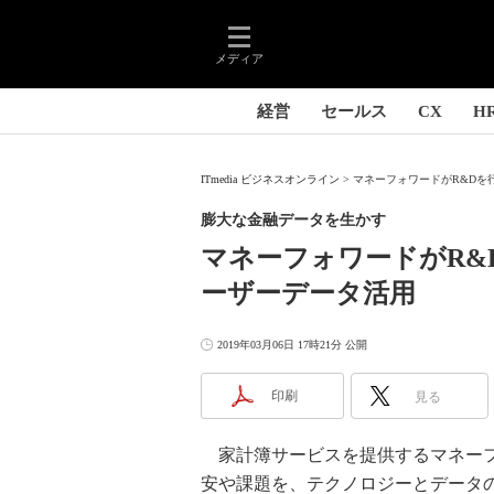
メディア
経営
セールス
CX
H
ITmedia ビジネスオンライン
マネーフォワードがR&Dを
膨大な金融データを生かす
マネーフォワードがR&
ーザーデータ活用
2019年03月06日 17時21分 公開
印刷
見る
家計簿サービスを提供するマネーフ
安や課題を、テクノロジーとデータの活用で