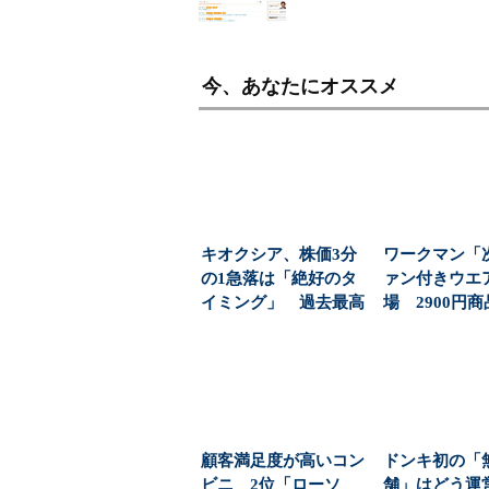
今、あなたにオススメ
キオクシア、株価3分
ワークマン「
の1急落は「絶好のタ
ァン付きウエ
イミング」 過去最高
場 2900円
益と8000億円自社...
「日常使い」の新
顧客満足度が高いコン
ドンキ初の「
ビニ 2位「ローソ
舗」はどう運