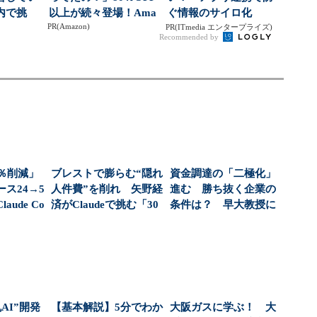
内で挑
以上が続々登場！Ama
ぐ情報のサイロ化
PR(Amazon)
より小さ
zonの本気が...
PR(ITmedia エンタープライズ)
Recommended by
0％削減」
ブレストで膨らむ“隠れ
資金調達の「二極化」
ス24→5
人件費”を削れ 矢野経
進む 勝ち抜く企業の
ude Co
済がClaudeで挑む「30
条件は？ 早大教授に
分で10...
聞く：AIが変える“...
AI”開発
【基本解説】5分でわか
大阪ガスに学ぶ！ 大