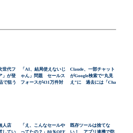
次世代フ
「AI、結局使えないじ
Claude、一部チャット
ア」が登
ゃん」問題 セールス
がGoogle検索で“丸見
商品で狙う
フォースが431万件対
え”に 過去には「Cha
...
応で導いた正解（...
tG...
無人店
「え、こんなセールや
既存ツールは捨てな
営してい
ってたの？」80％OFF
い！ アプリ連携で防