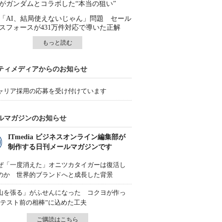
がガンダムとコラボした“本当の狙い”
「AI、結局使えないじゃん」問題 セール
スフォースが431万件対応で導いた正解
もっと読む
ティメディアからのお知らせ
ャリア採用の応募を受け付けています
ルマガジンのお知らせ
ITmedia ビジネスオンライン編集部が
制作する日刊メールマガジンです
ぜ「一度消えた」オニツカタイガーは復活し
のか 世界的ブランドへと成長した背景
山を張る」がふせんになった コクヨが作っ
“テスト前の相棒”に込めた工夫
ご購読はこちら