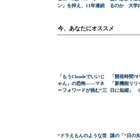
ン」を抑え、11年連続
るのか 大学
1位になったのは？（...
む、コンビニ
な新...
今、あなたにオススメ
「もうClaudeでいいじ
「開発時間7
ゃん」の恐怖――マネ
「新機能リリー
ーフォワードが挑む“三
日に短縮」 Cla
正面作戦”（...
de...
“ドラえもんのような世
謎の「“日の丸