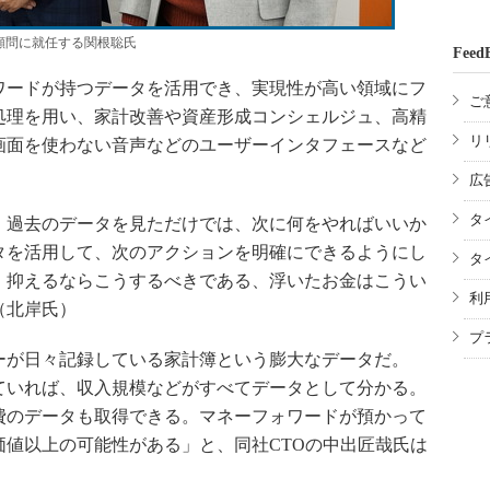
顧問に就任する関根聡氏
Feed
ードが持つデータを活用でき、実現性が高い領域にフ
ご
処理を用い、家計改善や資産形成コンシェルジュ、高精
リ
画面を使わない音声などのユーザーインタフェースなど
広
タ
過去のデータを見ただけでは、次に何をやればいいか
タを活用して、次のアクションを明確にできるようにし
タ
、抑えるならこうするべきである、浮いたお金はこうい
利
（北岸氏）
プ
が日々記録している家計簿という膨大なデータだ。
ていれば、収入規模などがすべてデータとして分かる。
費のデータも取得できる。マネーフォワードが預かって
値以上の可能性がある」と、同社CTOの中出匠哉氏は