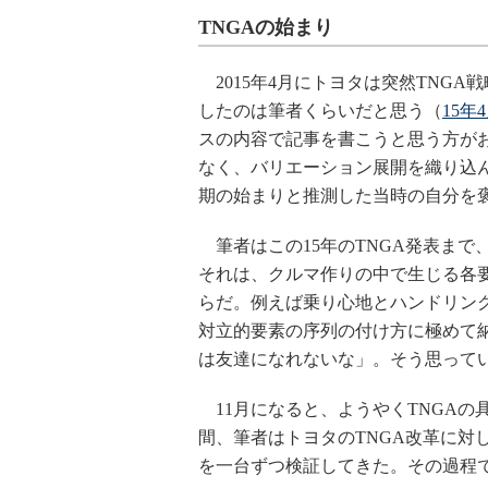
TNGAの始まり
2015年4月にトヨタは突然TNG
したのは筆者くらいだと思う（
15年
スの内容で記事を書こうと思う方が
なく、バリエーション展開を織り込
期の始まりと推測した当時の自分を
筆者はこの15年のTNGA発表まで
それは、クルマ作りの中で生じる各
らだ。例えば乗り心地とハンドリン
対立的要素の序列の付け方に極めて
は友達になれないな」。そう思って
11月になると、ようやくTNGAの
間、筆者はトヨタのTNGA改革に対
を一台ずつ検証してきた。その過程