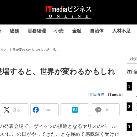
R
総務
財務経理
小売
金融
自治体
人材不足
ると、世界が変わるかもしれない話：池...
登場すると、世界が変わるかもしれ
注目
[
池田直渡
，
ITmedia
]
見る
Share
10
）の発表会場で、ヴィッツの後継となるヤリスのベール
ついにこの日がやってきたことを極めて感慨深く受け止