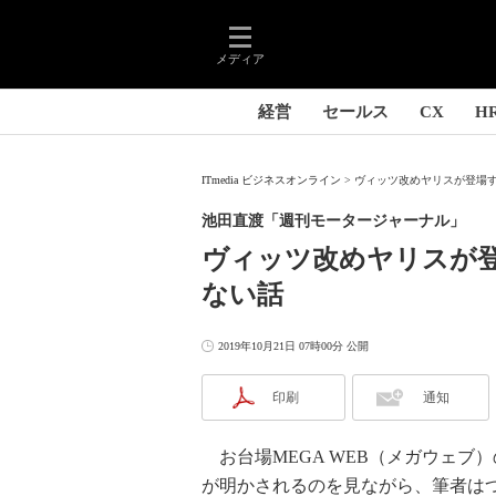
メディア
経営
セールス
CX
H
ITmedia ビジネスオンライン
ヴィッツ改めヤリスが登場す
池田直渡「週刊モータージャーナル」
ヴィッツ改めヤリスが
ない話
2019年10月21日 07時00分 公開
印刷
通知
お台場MEGA WEB（メガウェブ
が明かされるのを見ながら、筆者は