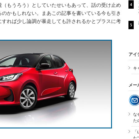
朧（もうろう）としていたせいもあって、話の受け止め
るのかもしれない。まあこの記事を書いている今も引き
にすれば少し論調が暴走しても許されるかとプラスに考
アイ
キ
メー
な
た
「
ス
た