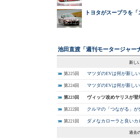
トヨタがスープラを「
池田直渡「週刊モータージャーナ
新しい
マツダのEVは何が新し
225
マツダのEVは何が新し
224
ヴィッツ改めヤリスが登
223
クルマの「つながる」が
222
ダメなカローラと良いカ
221
過去の