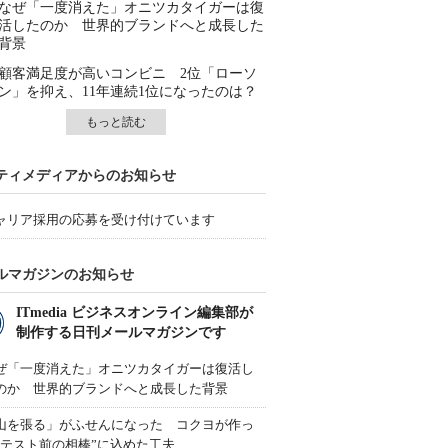
なぜ「一度消えた」オニツカタイガーは復
活したのか 世界的ブランドへと成長した
背景
顧客満足度が高いコンビニ 2位「ローソ
ン」を抑え、11年連続1位になったのは？
もっと読む
ティメディアからのお知らせ
ャリア採用の応募を受け付けています
ルマガジンのお知らせ
ITmedia ビジネスオンライン編集部が
制作する日刊メールマガジンです
ぜ「一度消えた」オニツカタイガーは復活し
のか 世界的ブランドへと成長した背景
山を張る」がふせんになった コクヨが作っ
“テスト前の相棒”に込めた工夫