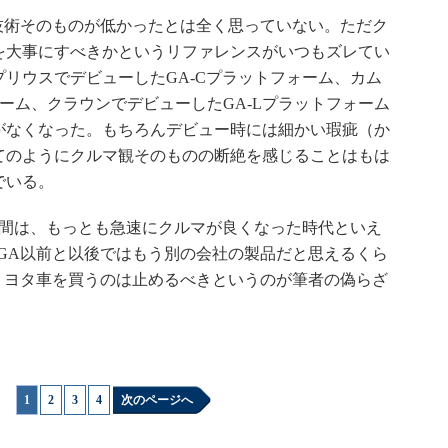
技術そのものが低かったとは全く思っていない。ただク
を大事にすべきかというリファレンスがいつもズレてい
リウスでデビューしたGA-Cプラットフォーム、カム
ォーム、クラウンでデビューしたGA-Lプラットフォーム
がなくなった。もちろんデビュー時には細かい瑕疵（か
てのようにクルマ観そのものの断絶を感じることはもは
でいる。
間は、もっとも急速にクルマが良くなった時代といえ
GA以前と以後ではもう別の会社の製品だと思えるくら
トヨタ車を買うのは止めるべきというのが筆者の偽らざ
1
|
2
|
3
|
4
次のページへ