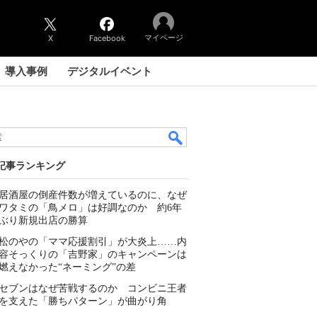
マイページ
X
Facebook
導入事例
デジタルイベント
記事ランキング
居酒屋の倒産件数が増えているのに、なぜ
ワタミの「鳥メロ」は好調なのか 約6年
ぶり新規出店の勝算
松のやの「ママ応援割引」が大炎上……内
容そっくりの「吉野家」のキャンペーンは
燃えなかった“ネーミング”の差
セブンはなぜ苦戦するのか コンビニ王者
を支えた「勝ちパターン」が曲がり角