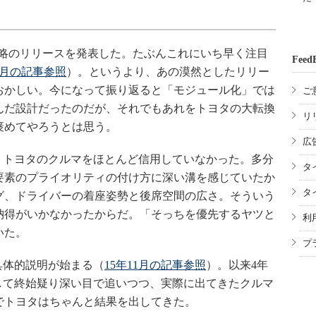
A戦略のリリースを発表した。たぶんこれにいち早く注目
Feed
4月の記事参照
）。というより、あの漠然としたリリー
おかしい。今になって振り返ると「モジュール化」では
ご
んだ設計だったのだが、それでもあれをトヨタの大転換
リ
褒めてやろうとは思う。
広
、トヨタのクルマをほとんど信用していなかった。多分
タ
要素のプライオリティの付け方に深い溝を感じていたか
タ
グ、ドライバーの着座姿勢と後席空間の広さ。そういう
納得がいかなかったからだ。「そっちを優先するヤツと
利
いた。
プ
具体的説明が始まる（
15年11月の記事参照
）。以来4年
して終始疑り深い目で追いつつ、実際に出てきたクルマ
でトヨタはちゃんと結果を出してきた。