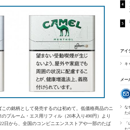
アイ
キ
メー
な
ばこの銘柄として発売するのは初めて。低価格商品のニ
た
のプルーム・エス用リフィル（20本入り490円）より
月22日から、全国のコンビニエンスストアや一部のたば
「
た