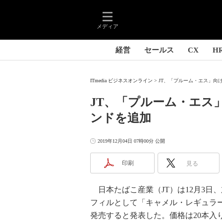
メディア
経営
セールス
CX
H
ITmedia ビジネスオンライン
JT、「プルーム・エス」向け
JT、「プルーム・エス
ンドを追加
2019年12月04日 07時00分 公開
印刷
見る
日本たばこ産業（JT）は12月3日
フィルとして「キャメル・レギュラー
発売すると発表した。価格は20本入り