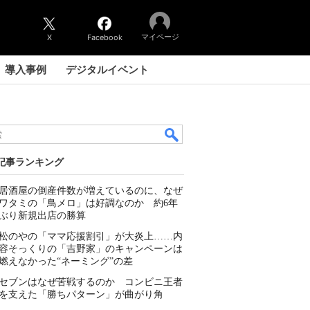
マイページ
X
Facebook
導入事例
デジタルイベント
記事ランキング
居酒屋の倒産件数が増えているのに、なぜ
ワタミの「鳥メロ」は好調なのか 約6年
ぶり新規出店の勝算
松のやの「ママ応援割引」が大炎上……内
容そっくりの「吉野家」のキャンペーンは
燃えなかった“ネーミング”の差
セブンはなぜ苦戦するのか コンビニ王者
を支えた「勝ちパターン」が曲がり角