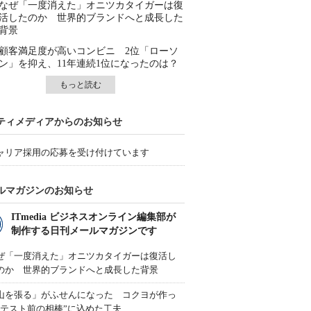
なぜ「一度消えた」オニツカタイガーは復
活したのか 世界的ブランドへと成長した
背景
顧客満足度が高いコンビニ 2位「ローソ
ン」を抑え、11年連続1位になったのは？
もっと読む
ティメディアからのお知らせ
ャリア採用の応募を受け付けています
ルマガジンのお知らせ
ITmedia ビジネスオンライン編集部が
制作する日刊メールマガジンです
ぜ「一度消えた」オニツカタイガーは復活し
のか 世界的ブランドへと成長した背景
山を張る」がふせんになった コクヨが作っ
“テスト前の相棒”に込めた工夫