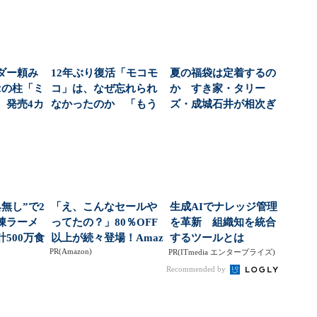
ダー頼み
12年ぶり復活「モコモ
夏の福袋は定着するの
2の柱「ミ
コ」は、なぜ忘れられ
か すき家・タリー
、発売4カ
なかったのか 「もう
ズ・成城石井が相次ぎ
..
一度食べたい」が5...
投入する理由（1/3 ...
無し”で2
「え、こんなセールや
生成AIでナレッジ管理
凍ラーメ
ってたの？」80％OFF
を革新 組織知を統合
500万食
以上が続々登場！Amaz
するツールとは
PR(Amazon)
.
onの本気が...
PR(ITmedia エンタープライズ)
Recommended by