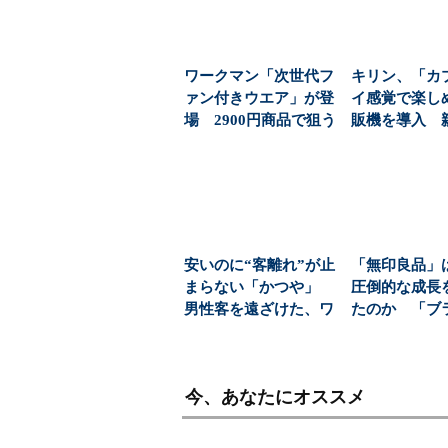
ワークマン「次世代フ
キリン、「カ
ァン付きウエア」が登
イ感覚で楽し
場 2900円商品で狙う
販機を導入 
「日常使い」の新...
飲料の認知拡
安いのに“客離れ”が止
「無印良品」
まらない「かつや」
圧倒的な成長
男性客を遠ざけた、ワ
たのか 「ブ
ンコインの壁とは？...
を利益に変え
の...
今、あなたにオススメ