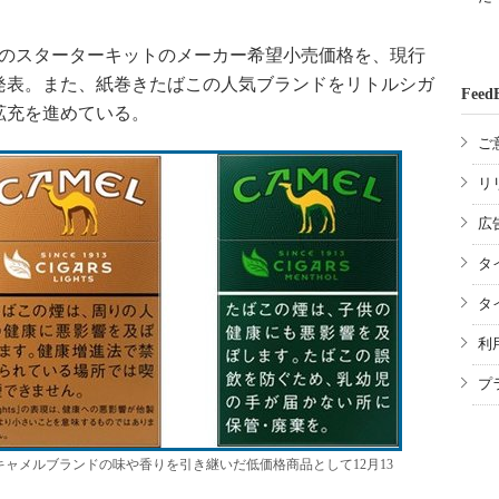
スのスターターキットのメーカー希望小売価格を、現行
ると発表。また、紙巻きたばこの人気ブランドをリトルシガ
Feed
拡充を進めている。
ご
リ
広
タ
タ
利
プ
ャメルブランドの味や香りを引き継いだ低価格商品として12月13