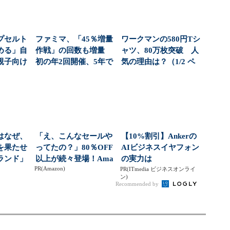
プセルト
ファミマ、「45％増量
ワークマンの580円Tシ
める」自
作戦」の回数も増量
ャツ、80万枚突破 人
親子向け
初の年2回開催、5年で
気の理由は？（1/2 ペ
大狙う
売り上げ2倍超（...
ージ）
はなぜ、
「え、こんなセールや
【10%割引】Ankerの
を果たせ
ってたの？」80％OFF
AIビジネスイヤフォン
ランド」
以上が続々登場！Ama
の実力は
PR(Amazon)
る戦略
zonの本気が...
PR(ITmedia ビジネスオンライ
ン)
Recommended by