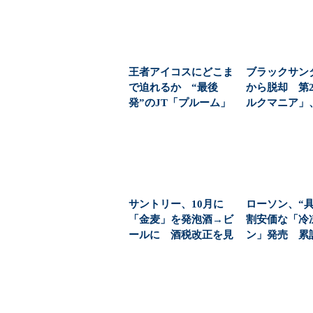
王者アイコスにどこま
ブラックサン
で迫れるか “最後
から脱却 第
発”のJT「プルーム」
ルクマニア」
が2位に浮上した理由...
月で600万本（.
サントリー、10月に
ローソン、“具
「金麦」を発泡酒→ビ
割安価な「冷
ールに 酒税改正を見
ン」発売 累計
据え“デイリービール...
販売のカップ..