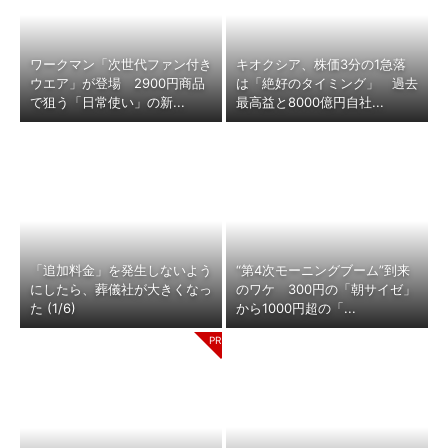
ワークマン「次世代ファン付き
キオクシア、株価3分の1急落
ウエア」が登場 2900円商品
は「絶好のタイミング」 過去
で狙う「日常使い」の新...
最高益と8000億円自社...
「追加料金」を発生しないよう
“第4次モーニングブーム”到来
にしたら、葬儀社が大きくなっ
のワケ 300円の「朝サイゼ」
た (1/6)
から1000円超の「...