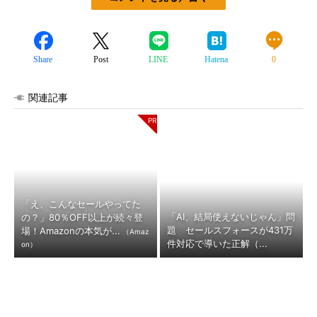
Share
Post
LINE
Hatena
0
関連記事
「え、こんなセールやってた
「AI、結局使えないじゃん」問
の？」80％OFF以上が続々登
題 セールスフォースが431万
場！Amazonの本気が...
（Amaz
件対応で導いた正解（...
on）