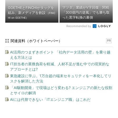
マツダ、業績がV字回復 関税
GOETHEとFINCHIがタッグを
「300億円の逆風」でも勝ち取
組み、新メディアを創設
（FINC
った黒字転換の裏側
HI on GOETHE）
Recommended by
関連資料（ホワイトペーパー）
PR
AI活用のつまずきポイント 「社内データ活用の壁」を乗り越
える方法とは
IT担当者の業務負荷を軽減、人材不足が進む中での現実的な
アプローチとは?
東急建設に学ぶ、1万台超の端末セキュリティを一本化してリ
スクを解消した方法
「AI駆動開発」で現場はどう変わる? エンジニアの新たな役割
とサイロの解消
AIには代替できない「ITエンジニア職」はこれだ
今、あなたにオススメ