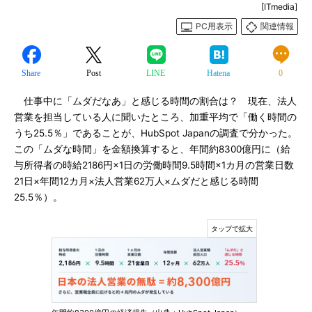
[ITmedia]
PC用表示
関連情報
Share
Post
LINE
Hatena
0
仕事中に「ムダだなあ」と感じる時間の割合は？ 現在、法人
営業を担当している人に聞いたところ、加重平均で「働く時間の
うち25.5％」であることが、HubSpot Japanの調査で分かった。
この「ムダな時間」を金額換算すると、年間約8300億円に（給
与所得者の時給2186円×1日の労働時間9.5時間×1カ月の営業日数
21日×年間12カ月×法人営業62万人×ムダだと感じる時間
25.5％）。