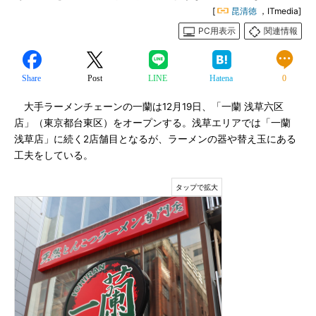
[
昆清徳
，ITmedia]
PC用表示
関連情報
Share
Post
LINE
Hatena
0
大手ラーメンチェーンの一蘭は12月19日、「一蘭 浅草六区
店」（東京都台東区）をオープンする。浅草エリアでは「一蘭
浅草店」に続く2店舗目となるが、ラーメンの器や替え玉にある
工夫をしている。