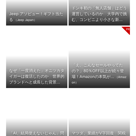
ドンキ初の「無人店舗」はどう
Jeep アソビュー！ギフト当た
運営しているのか 大学内で挑
る
む、コンビニより小さな新...
（Jeep Japan）
「え、こんなセールやってた
なぜ「一度消えた」オニツカタ
の？」80％OFF以上が続々登
イガーは復活したのか 世界的
場！Amazonの本気が...
（Amaz
ブランドへと成長した背景...
on）
「AI、結局使えないじゃん」問
マツダ、業績がV字回復 関税