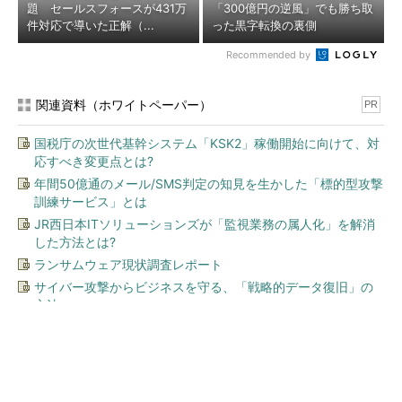
題 セールスフォースが431万
「300億円の逆風」でも勝ち取
件対応で導いた正解（...
った黒字転換の裏側
Recommended by
関連資料（ホワイトペーパー）
PR
国税庁の次世代基幹システム「KSK2」稼働開始に向けて、対
応すべき変更点とは?
年間50億通のメール/SMS判定の知見を生かした「標的型攻撃
訓練サービス」とは
JR西日本ITソリューションズが「監視業務の属人化」を解消
した方法とは?
ランサムウェア現状調査レポート
サイバー攻撃からビジネスを守る、「戦略的データ復旧」の
方法
今、あなたにオススメ