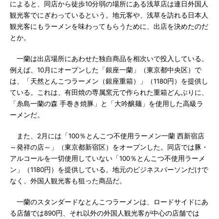
によると、同店から徒歩10分弱の場所にある浅草店は連日外国人
観光客でにぎわっているという。地元客や、浅草を訪れる日本人
観光客にもラーメンを味わってもらうために、出店を決めたのだ
とか。
一蘭は出店場所にあわせた独自商品を相次いで投入している。
例えば、10月にオープンした「銀座一蘭」（東京都中央区）で
は、「天然とんこつラーメン（銀座重箱）」（1180円）を提供し
ている。これは、有田焼の専属窯元で作られた重箱どんぶりに、
「糸島一蘭の森 手巻き焼豚」と「大吟醸麺」を使用した高級ラ
ーメンだ。
また、2月には「100％とんこつ不使用ラーメン一蘭 西新宿店
～発祥の店～」（東京都新宿区）をオープンした。同店では豚・
アルコールを一切使用していない「100％とんこつ不使用ラーメ
ン」（1180円）を提供している。地元のビジネスパーソンだけで
なく、外国人観光客も狙った商品だ。
一蘭のスタンダードなとんこつラーメンは、ロードサイドにあ
る店舗では890円、それ以外の外国人観光客が中心の店舗では