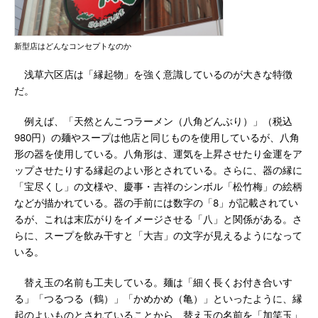
新型店はどんなコンセプトなのか
浅草六区店は「縁起物」を強く意識しているのが大きな特徴
だ。
例えば、「天然とんこつラーメン（八角どんぶり）」（税込
980円）の麺やスープは他店と同じものを使用しているが、八角
形の器を使用している。八角形は、運気を上昇させたり金運をア
ップさせたりする縁起のよい形とされている。さらに、器の縁に
「宝尽くし」の文様や、慶事・吉祥のシンボル「松竹梅」の絵柄
などが描かれている。器の手前には数字の「8」が記載されてい
るが、これは末広がりをイメージさせる「八」と関係がある。さ
らに、スープを飲み干すと「大吉」の文字が見えるようになって
いる。
替え玉の名前も工夫している。麺は「細く長くお付き合いす
る」「つるつる（鶴）」「かめかめ（亀）」といったように、縁
起のよいものとされていることから、替え玉の名前を「加笑玉」