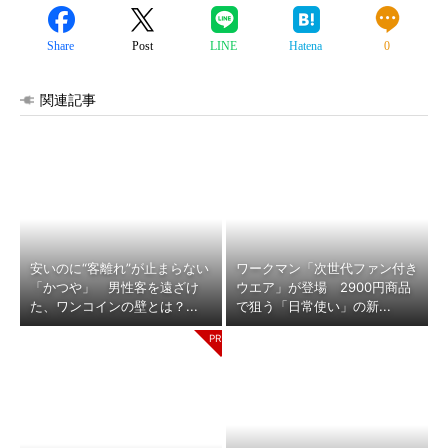
Share
Post
LINE
Hatena
0
関連記事
安いのに“客離れ”が止まらない
ワークマン「次世代ファン付き
「かつや」 男性客を遠ざけ
ウエア」が登場 2900円商品
た、ワンコインの壁とは？...
で狙う「日常使い」の新...