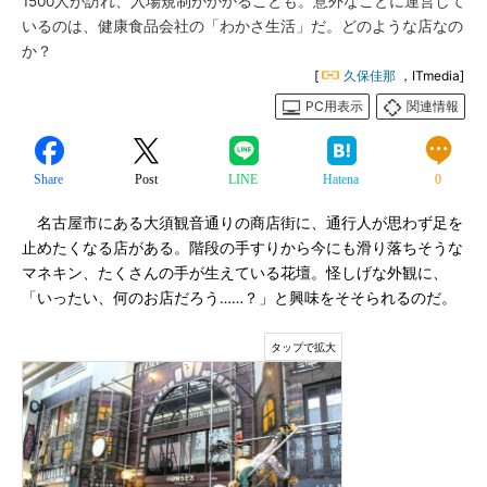
1500人が訪れ、入場規制がかかることも。意外なことに運営して
いるのは、健康食品会社の「わかさ生活」だ。どのような店なの
か？
[
久保佳那
，ITmedia]
PC用表示
関連情報
Share
Post
LINE
Hatena
0
名古屋市にある大須観音通りの商店街に、通行人が思わず足を
止めたくなる店がある。階段の手すりから今にも滑り落ちそうな
マネキン、たくさんの手が生えている花壇。怪しげな外観に、
「いったい、何のお店だろう……？」と興味をそそられるのだ。