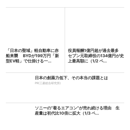
「日本の聖域」軽自動車に赤
役員報酬1億円超が過去最多
船来襲 BYDが199万円「新
セブン元取締役の134億円が史
型EV軽」で仕掛ける一...
上最高額に（1/2 ペ...
日本の創薬力低下、その本当の課題とは
PR(三菱総合研究所)
ソニーの“着るエアコン”が売れ続ける理由 生
産量は初代比10倍に拡大（1/3 ペ...