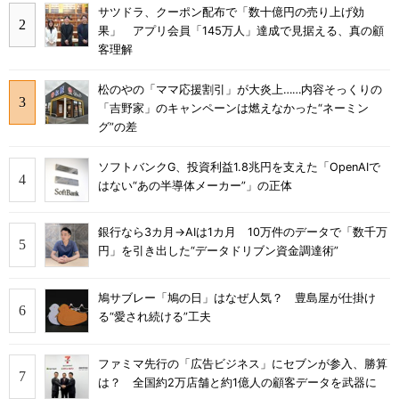
サツドラ、クーポン配布で「数十億円の売り上げ効
果」 アプリ会員「145万人」達成で見据える、真の顧
客理解
松のやの「ママ応援割引」が大炎上……内容そっくりの
「吉野家」のキャンペーンは燃えなかった“ネーミン
グ”の差
ソフトバンクG、投資利益1.8兆円を支えた「OpenAIで
はない“あの半導体メーカー”」の正体
銀行なら3カ月→AIは1カ月 10万件のデータで「数千万
円」を引き出した“データドリブン資金調達術”
鳩サブレー「鳩の日」はなぜ人気？ 豊島屋が仕掛け
る“愛され続ける”工夫
ファミマ先行の「広告ビジネス」にセブンが参入、勝算
は？ 全国約2万店舗と約1億人の顧客データを武器に