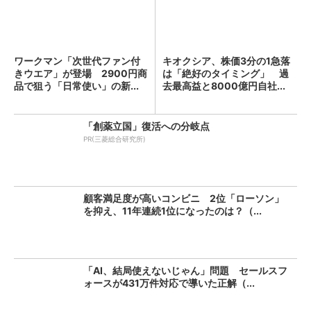
ワークマン「次世代ファン付
キオクシア、株価3分の1急落
きウエア」が登場 2900円商
は「絶好のタイミング」 過
品で狙う「日常使い」の新...
去最高益と8000億円自社...
「創薬立国」復活への分岐点
PR(三菱総合研究所)
顧客満足度が高いコンビニ 2位「ローソン」
を抑え、11年連続1位になったのは？（...
「AI、結局使えないじゃん」問題 セールスフ
ォースが431万件対応で導いた正解（...