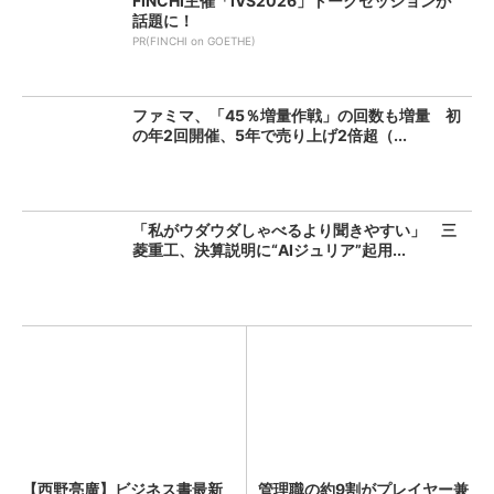
FINCHI主催「IVS2026」トークセッションが
話題に！
PR(FINCHI on GOETHE)
ファミマ、「45％増量作戦」の回数も増量 初
の年2回開催、5年で売り上げ2倍超（...
「私がウダウダしゃべるより聞きやすい」 三
菱重工、決算説明に“AIジュリア”起用...
【西野亮廣】ビジネス書最新
管理職の約9割がプレイヤー兼