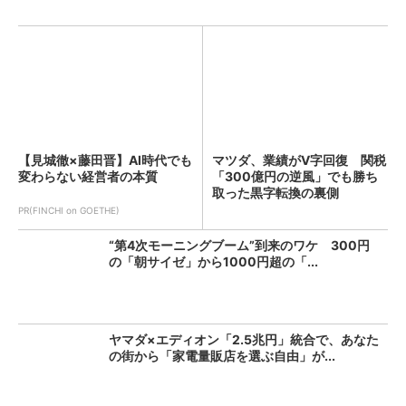
【見城徹×藤田晋】AI時代でも
マツダ、業績がV字回復 関税
変わらない経営者の本質
「300億円の逆風」でも勝ち
取った黒字転換の裏側
PR(FINCHI on GOETHE)
“第4次モーニングブーム”到来のワケ 300円
の「朝サイゼ」から1000円超の「...
ヤマダ×エディオン「2.5兆円」統合で、あなた
の街から「家電量販店を選ぶ自由」が...