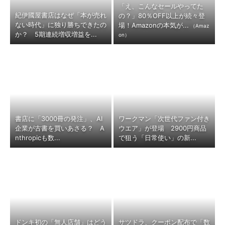
「え、こんなセールやってた
紀伊國屋書店はなぜ「本が売れ
の？」80％OFF以上が続々登
ない時代」に独り勝ちできたの
場！Amazonの本気が...
（Amaz
か？ 5期連続増収増益を...
on）
書店に「3000冊の発注」、AI
ワークマン「次世代ファン付き
企業が古書を買いあさる？ A
ウエア」が登場 2900円商品
nthropicも数...
で狙う「日常使い」の新...
ドンキ初の「無人店舗」はどう
サツドラ、クーポン配布で「数