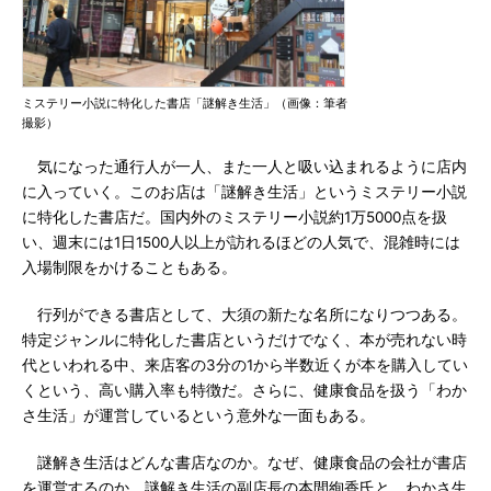
ミステリー小説に特化した書店「謎解き生活」（画像：筆者
撮影）
気になった通行人が一人、また一人と吸い込まれるように店内
に入っていく。このお店は「謎解き生活」というミステリー小説
に特化した書店だ。国内外のミステリー小説約1万5000点を扱
い、週末には1日1500人以上が訪れるほどの人気で、混雑時には
入場制限をかけることもある。
行列ができる書店として、大須の新たな名所になりつつある。
特定ジャンルに特化した書店というだけでなく、本が売れない時
代といわれる中、来店客の3分の1から半数近くが本を購入してい
くという、高い購入率も特徴だ。さらに、健康食品を扱う「わか
さ生活」が運営しているという意外な一面もある。
謎解き生活はどんな書店なのか。なぜ、健康食品の会社が書店
を運営するのか。謎解き生活の副店長の本間絢香氏と、わかさ生