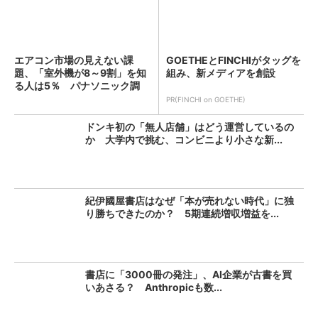
エアコン市場の見えない課
GOETHEとFINCHIがタッグを
題、「室外機が8～9割」を知
組み、新メディアを創設
る人は5％ パナソニック調
査...
PR(FINCHI on GOETHE)
ドンキ初の「無人店舗」はどう運営しているの
か 大学内で挑む、コンビニより小さな新...
紀伊國屋書店はなぜ「本が売れない時代」に独
り勝ちできたのか？ 5期連続増収増益を...
書店に「3000冊の発注」、AI企業が古書を買
いあさる？ Anthropicも数...