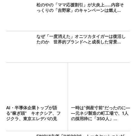
松のやの「ママ応援割引」が大炎上……内容そ
っくりの「吉野家」のキャンペーンは燃え...
なぜ「一度消えた」オニツカタイガーは復活し
たのか 世界的ブランドへと成長した背景...
AI・半導体企業トップが語
一時は“倒産寸前”だったのに―
る“稼ぎ頭” キオクシア、フ
―元ネジ製造の町工場で、1人
ジクラ、東京エレデバの見
の採用枠に「350人」...
解...