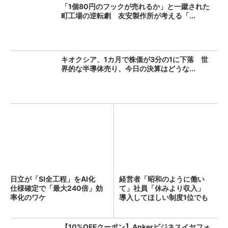
「1個80円のフックが売れるか」と一蹴された
町工場の逆転劇 友安製作所が考える「...
キオクシア、1カ月で株価が3分の1に下落 世
界的な半導体売り、今日の決算はどうな...
日立が「SI全工程」をAI化
経営者「昭和のように働い
仕様確定で「最大240倍」効
て」社員「休みより収入」
率化のワケ
導入してほしい制度1位でも
「週...
【10%OFFクーポン】Ankerビジネスイヤフォ