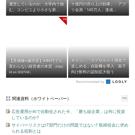
運営しているのか 大学内で挑
十億円の売り上げ効果」 アプ
む、コンビニより小さな新...
リ会員「145万人」達成...
キリン、「カプセルトイ感覚で
【見城徹×藤田晋】AI時代でも
楽しめる」自販機を導入 親子
変わらない経営者の本質
（FINC
向け飲料の認知拡大狙う
HI on GOETHE）
Recommended by
関連資料（ホワイトペーパー）
PR
広告運用がAIで自動化された今、「勝ち組企業」は何に投資
しているのか?
サイバーリスクはIT部門だけの問題ではない? 取締役会に求め
られる役割とは