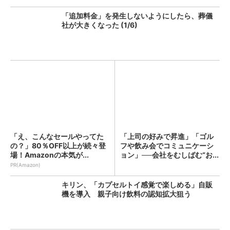
「追加料金」を発生しないようにしたら、葬儀
社が大きくなった (1/6)
「え、こんなセールやってた
「上司の好みで昇進」「ゴル
の？」80％OFF以上が続々登
フや飲み会でコミュニケーシ
場！Amazonの本気が...
ョン」──会社をむしばむ“お...
PR(Amazon)
キリン、「カプセルトイ感覚で楽しめる」自販
機を導入 親子向け飲料の認知拡大狙う