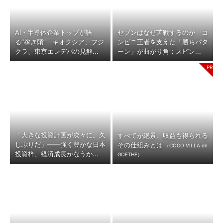
AI・半導体企業トップが語
セブンはなぜ苦戦するのか コ
る“稼ぎ頭” キオクシア、フジ
ンビニ王者を支えた「勝ちパタ
クラ、東京エレデバの見解...
ーン」が曲がり角：スピン...
「大きな投資計画が次々に。久
すべてが絶景、収益も得られる
しぶりだ」――強く豊かな日本
その仕組みとは
（COCO VILLA on
投資枠、経済成長かなうか...
GOETHE）