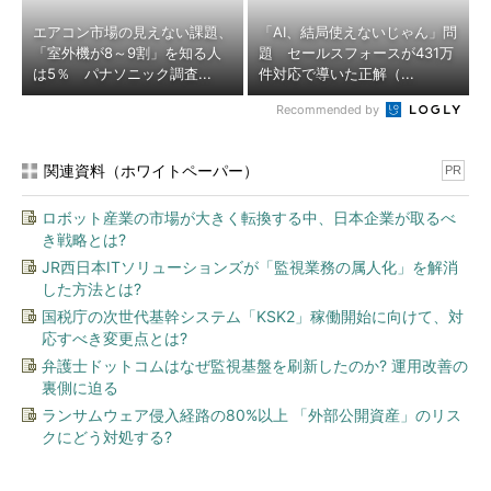
エアコン市場の見えない課題、
「AI、結局使えないじゃん」問
「室外機が8～9割」を知る人
題 セールスフォースが431万
は5％ パナソニック調査...
件対応で導いた正解（...
Recommended by
関連資料（ホワイトペーパー）
PR
ロボット産業の市場が大きく転換する中、日本企業が取るべ
き戦略とは?
JR西日本ITソリューションズが「監視業務の属人化」を解消
した方法とは?
国税庁の次世代基幹システム「KSK2」稼働開始に向けて、対
応すべき変更点とは?
弁護士ドットコムはなぜ監視基盤を刷新したのか? 運用改善の
裏側に迫る
ランサムウェア侵入経路の80%以上 「外部公開資産」のリス
クにどう対処する?