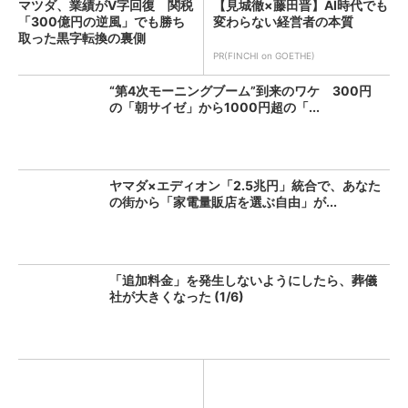
マツダ、業績がV字回復 関税
【見城徹×藤田晋】AI時代でも
「300億円の逆風」でも勝ち
変わらない経営者の本質
取った黒字転換の裏側
PR(FINCHI on GOETHE)
“第4次モーニングブーム”到来のワケ 300円
の「朝サイゼ」から1000円超の「...
ヤマダ×エディオン「2.5兆円」統合で、あなた
の街から「家電量販店を選ぶ自由」が...
「追加料金」を発生しないようにしたら、葬儀
社が大きくなった (1/6)