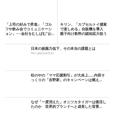
「上司の好みで昇進」「ゴル
キリン、「カプセルトイ感覚
フや飲み会でコミュニケーシ
で楽しめる」自販機を導入
ョン」──会社をむしばむ“お...
親子向け飲料の認知拡大狙う
日本の創薬力低下、その本当の課題とは
PR(三菱総合研究所)
松のやの「ママ応援割引」が大炎上……内容そ
っくりの「吉野家」のキャンペーンは燃え...
なぜ「一度消えた」オニツカタイガーは復活し
たのか 世界的ブランドへと成長した背景...