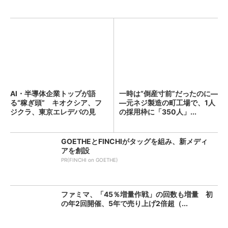
AI・半導体企業トップが語
一時は“倒産寸前”だったのに―
る“稼ぎ頭” キオクシア、フ
―元ネジ製造の町工場で、1人
ジクラ、東京エレデバの見
の採用枠に「350人」...
解...
GOETHEとFINCHIがタッグを組み、新メディ
アを創設
PR(FINCHI on GOETHE)
ファミマ、「45％増量作戦」の回数も増量 初
の年2回開催、5年で売り上げ2倍超（...