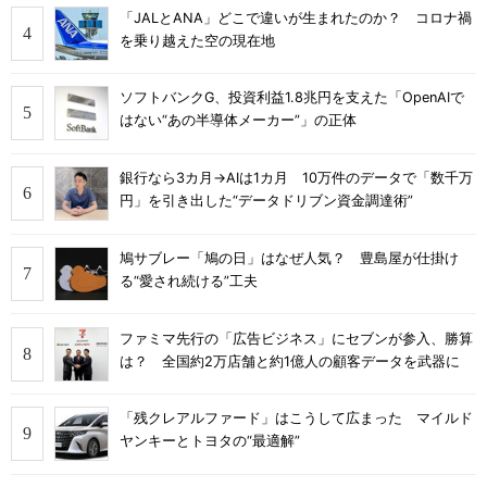
「JALとANA」どこで違いが生まれたのか？ コロナ禍
を乗り越えた空の現在地
ソフトバンクG、投資利益1.8兆円を支えた「OpenAIで
はない“あの半導体メーカー”」の正体
銀行なら3カ月→AIは1カ月 10万件のデータで「数千万
円」を引き出した“データドリブン資金調達術”
鳩サブレー「鳩の日」はなぜ人気？ 豊島屋が仕掛け
る“愛され続ける”工夫
ファミマ先行の「広告ビジネス」にセブンが参入、勝算
は？ 全国約2万店舗と約1億人の顧客データを武器に
「残クレアルファード」はこうして広まった マイルド
ヤンキーとトヨタの“最適解”