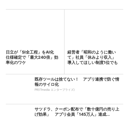
日立が「SI全工程」をAI化
経営者「昭和のように働い
仕様確定で「最大240倍」効
て」社員「休みより収入」
率化のワケ
導入してほしい制度1位でも
「週...
既存ツールは捨てない！ アプリ連携で防ぐ情
報のサイロ化
PR(ITmedia エンタープライズ)
サツドラ、クーポン配布で「数十億円の売り上
げ効果」 アプリ会員「145万人」達成...