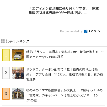
「エディオン徒歩圏に張り付くヤマダ」 家電
量販店“2.5兆円統合”が一筋縄ではい...
Recommended by
記事ランキング
軽EV「ラッコ」は日本で売れるのか BYDが抱える、中
国メーカーならではの課題
サツドラ、クーポン配布で「数十億円の売り上げ効
果」 アプリ会員「145万人」達成で見据える、真の顧
客理解
松のやの「ママ応援割引」が大炎上……内容そっくりの
「吉野家」のキャンペーンは燃えなかった“ネーミン
グ”の差