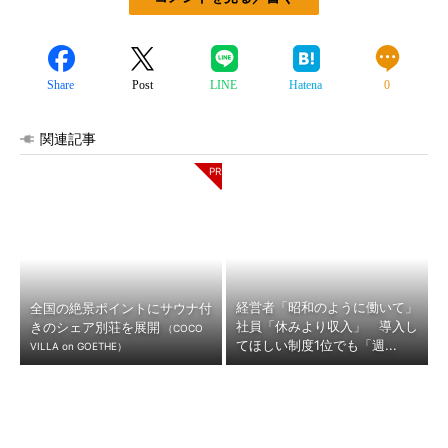
Share
Post
LINE
Hatena
0
関連記事
経営者「昭和のように働いて」
全国の絶景ポイントにサウナ付
社員「休みより収入」 導入し
きのシェア別荘を展開
（COCO
てほしい制度1位でも「週...
VILLA on GOETHE）