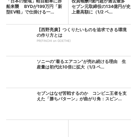
「日本の聖域」軽自動車に赤
役員報酬1億円超が過去最多
船来襲 BYDが199万円「新
セブン元取締役の134億円が史
型EV軽」で仕掛ける一...
上最高額に（1/2 ペ...
【西野亮廣】つくりたいものを追求できる環境
の作り方とは
PR(FINCHI on GOETHE)
ソニーの“着るエアコン”が売れ続ける理由 生
産量は初代比10倍に拡大（1/3 ペ...
セブンはなぜ苦戦するのか コンビニ王者を支
えた「勝ちパターン」が曲がり角：スピン...