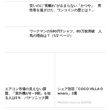
安いのに“客離れ”が止まらない「かつや」 男
性客を遠ざけた、ワンコインの壁とは？...
ワークマンの580円Tシャツ、80万枚突破 人
気の理由は？（1/2 ページ）
エアコン市場の見えない課
シェア別荘「COCO VILLA O
題、「室外機が8～9割」を知
wners」3選
る人は5％ パナソニック調
査...
PR(COCO VILLA on GOETHE)