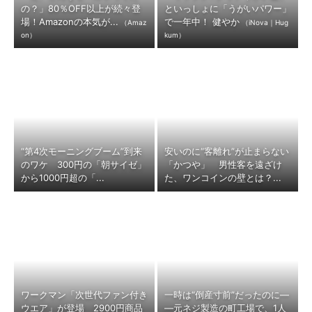
の？」80％OFF以上が続々登
といっしょに「うがいパワー」
場！Amazonの本気が...
で一年中！ 健やか
（Amaz
（iNova｜Hug
on）
kum）
“第4次モーニングブーム”到来
安いのに“客離れ”が止まらない
のワケ 300円の「朝サイゼ」
「かつや」 男性客を遠ざけ
から1000円超の「...
た、ワンコインの壁とは？...
ワークマン「次世代ファン付き
一時は“倒産寸前”だったのに―
ウエア」が登場 2900円商品
―元ネジ製造の町工場で、1人