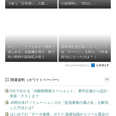
で狙う「日常使い」の新...
の採用枠に「350人」...
キリン、「カプセルトイ感覚で
顧客満足度が高いコンビニ 2
楽しめる」自販機を導入 親子
位「ローソン」を抑え、11年連
向け飲料の認知拡大狙う
続1位になったのは？（...
Recommended by
関連資料（ホワイトペーパー）
PR
5分で分かる「AI駆動開発エージェント」 要件定義から設計・
実装・テストまで
JR西日本ITソリューションズが「監視業務の属人化」を解消
した方法とは?
はじめての「データ連携」ガイド:基礎知識からツール選定の