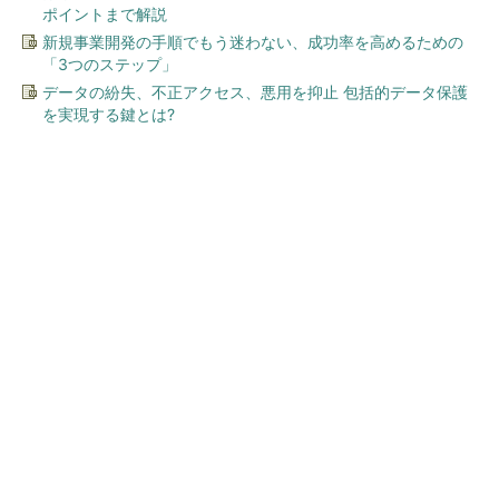
ポイントまで解説
新規事業開発の手順でもう迷わない、成功率を高めるための
「3つのステップ」
データの紛失、不正アクセス、悪用を抑止 包括的データ保護
を実現する鍵とは?
今、あなたにオススメ
「言葉で伝える力」を育め
ば、イヤイヤ期もすっきり！
「アンパンマン ことばずか
ん...
PR(セガフェイブ｜HugKum)
「言葉で伝える力」を育めば、イヤイヤ期もす
っきり！ 「アンパンマン ことばずかん...