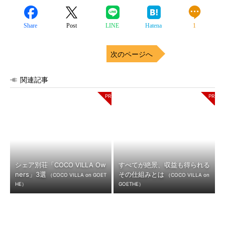
Share
Post
LINE
Hatena
1
次のページへ
関連記事
シェア別荘「COCO VILLA Ow
すべてが絶景、収益も得られる
ners」3選
その仕組みとは
（COCO VILLA on GOET
（COCO VILLA on
HE）
GOETHE）