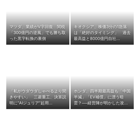
マツダ、業績がV字回復 関税
キオクシア、株価3分の1急落
「300億円の逆風」でも勝ち取
は「絶好のタイミング」 過去
った黒字転換の裏側
最高益と8000億円自社...
「私がウダウダしゃべるより聞
ホンダ、四半期最高益も「中国
きやすい」 三菱重工、決算説
半減」「EV補償」に漂う暗
明に“AIジュリア”起用...
雲？──経営陣が明かした攻...