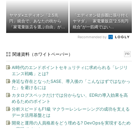
ヤマダ×エディオン「2.5兆
「エディオン徒歩圏に張り付く
円」統合で、あなたの街から
ヤマダ」 家電量販店“2.5兆円
「家電量販店を選ぶ自由」が...
統合”が一筋縄ではい...
Recommended by
関連資料（ホワイトペーパー）
PR
AI時代のエンドポイントセキュリティに求められる「レジリ
エンス戦略」とは?
身近な存在となったSASE、導入後の「こんなはずではなかっ
た」を避けるには
カタログスペックだけでは分からない、EDRの導入効果を高
めるためのポイント
分析スピードもF1級 マクラーレンレーシングの成功を支える
データ活用基盤とは
開発と運用の人員格差をどう埋める? DevOpsを実現するため
の実践ポイント