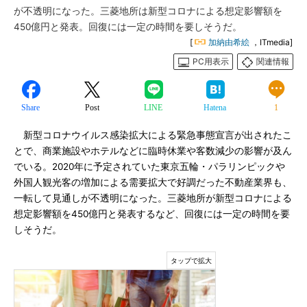
が不透明になった。三菱地所は新型コロナによる想定影響額を
450億円と発表。回復には一定の時間を要しそうだ。
[
加納由希絵
，ITmedia]
PC用表示
関連情報
Share
Post
LINE
Hatena
1
新型コロナウイルス感染拡大による緊急事態宣言が出されたこ
とで、商業施設やホテルなどに臨時休業や客数減少の影響が及ん
でいる。2020年に予定されていた東京五輪・パラリンピックや
外国人観光客の増加による需要拡大で好調だった不動産業界も、
一転して見通しが不透明になった。三菱地所が新型コロナによる
想定影響額を450億円と発表するなど、回復には一定の時間を要
しそうだ。