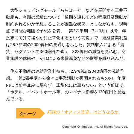
大型ショッピングモール「ららぽーと」などを展開する三井不
動産も、今期の業績について「通期を通してどの程度経済活動が
制約されるのか予想することが困難な状況」としながらも、現時
点で可能な範囲で予想を公表。「第2四半期（7～9月）以降、年
度末に向けて緩やかに正常化するという前提」で、連結営業利益
は28.7％減の2000億円の見通しを示した。賃料収入による「賃
貸」セグメントで360億円の減収、328億円の減益を見込む。商
業施設の休館や、それによる家賃減免などの影響を織り込んだ。
住友不動産の連結営業利益も、12.9％減の2040億円の減益予
想。「第2四半期から徐々に事業活動が再開されるものの、年度
内には前年並みに戻らず、正常化には至らない」という前提で、
「ホテル、イベントホール等」のマイナス影響を120億円と見込
んでいる。
好調の「オフィス賃貸」はどうなるか
Copyright © ITmedia, Inc. All Rights Reserved.